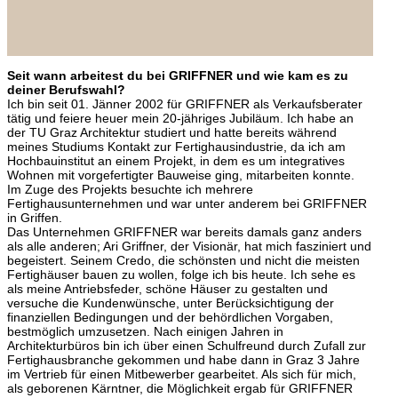
Seit wann arbeitest du bei GRIFFNER und wie kam es zu
deiner Berufswahl?
Ich bin seit 01. Jänner 2002 für GRIFFNER als Verkaufsberater
tätig und feiere heuer mein 20-jähriges Jubiläum. Ich habe an
der TU Graz Architektur studiert und hatte bereits während
meines Studiums Kontakt zur Fertighausindustrie, da ich am
Hochbauinstitut an einem Projekt, in dem es um integratives
Wohnen mit vorgefertigter Bauweise ging, mitarbeiten konnte.
Im Zuge des Projekts besuchte ich mehrere
Fertighausunternehmen und war unter anderem bei GRIFFNER
in Griffen.
Das Unternehmen GRIFFNER war bereits damals ganz anders
als alle anderen; Ari Griffner, der Visionär, hat mich fasziniert und
begeistert. Seinem Credo, die schönsten und nicht die meisten
Fertighäuser bauen zu wollen, folge ich bis heute. Ich sehe es
als meine Antriebsfeder, schöne Häuser zu gestalten und
versuche die Kundenwünsche, unter Berücksichtigung der
finanziellen Bedingungen und der behördlichen Vorgaben,
bestmöglich umzusetzen. Nach einigen Jahren in
Architekturbüros bin ich über einen Schulfreund durch Zufall zur
Fertighausbranche gekommen und habe dann in Graz 3 Jahre
im Vertrieb für einen Mitbewerber gearbeitet. Als sich für mich,
als geborenen Kärntner, die Möglichkeit ergab für GRIFFNER