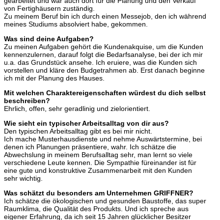
gearbeitet und war auch dort für die Planung und den Verkauf
von Fertighäusern zuständig.
Zu meinem Beruf bin ich durch einen Messejob, den ich während
meines Studiums absolviert habe, gekommen.
Was sind deine Aufgaben?
Zu meinen Aufgaben gehört die Kundenakquise, um die Kunden
kennenzulernen, darauf folgt die Bedarfsanalyse, bei der ich mir
u.a. das Grundstück ansehe. Ich eruiere, was die Kunden sich
vorstellen und kläre den Budgetrahmen ab. Erst danach beginne
ich mit der Planung des Hauses.
Mit welchen Charaktereigenschaften würdest du dich selbst
beschreiben?
Ehrlich, offen, sehr geradlinig und zielorientiert.
Wie sieht ein typischer Arbeitsalltag von dir aus?
Den typischen Arbeitsalltag gibt es bei mir nicht.
Ich mache Musterhausdienste und nehme Auswärtstermine, bei
denen ich Planungen präsentiere, wahr. Ich schätze die
Abwechslung in meinem Berufsalltag sehr, man lernt so viele
verschiedene Leute kennen. Die Sympathie füreinander ist für
eine gute und konstruktive Zusammenarbeit mit den Kunden
sehr wichtig.
Was schätzt du besonders am Unternehmen GRIFFNER?
Ich schätze die ökologischen und gesunden Baustoffe, das super
Raumklima, die Qualität des Produkts. Und ich spreche aus
eigener Erfahrung, da ich seit 15 Jahren glücklicher Besitzer