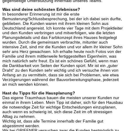
gegenseitige Unterstützung innerhalb unseres Teams.
Was sind deine schönsten Erlebnisse?
In besonderer Erinnerung ist mir die erste
Bemusterung/Schlussbesprechung, bei der ich dabei sein durfte,
geblieben. Die Kunden waren mit ihrem kleinen Sohn aus
Deutschland angereist. Ich konnte vier Tage mit dem Projektleiter
und den Kunden verbringen und mitverfolgen, wie die letzten
Planungsdetails und das Farbkonzept ihres Hauses festgelegt
wurden. Durch die gemeinsam verbrachte, mitunter auch
intensive Zeit, sind mir die Kunden und vor allem ihr kleiner Sohn
sehr ans Herz gewachsen. Ich erhalte heute noch Fotos von der
Familie und ihrem mittlerweile fertiggestellten Eigenheim, was
mich natürlich sehr freut. Es ist ein schönes Gefühl, wenn man
die Dankbarkeit von Seiten der Kunden spürt. Mir ist ein „guter
Draht“ zu den Kunden sehr wichtig und ich versuche ihnen von
Anfang an zu vermitteln, dass sie sich bei Problemen, wie etwa
Verzögerungen während der Bauvorbereitungsphase, jederzeit
an mich wenden können.
Hast du Tipps für die Hausplanung?
Das eigene Traumhaus bauen die meisten unserer Kunden nur
einmal in ihrem Leben. Mein Tipp ist daher, sich für den Hausbau
die notwendige Zeit für wichtige Entscheidungen einzuplanen,
auch wenn es schwierig ist, sich diese Zeit im oft stressigen
Alltag zu nehmen.
Wichtig ist, dass alle Termine innerhalb der Familie gut
abgestimmt werden.
Wir bei GRIFFNER versuchen zwar die Kunden bestmöglich zu