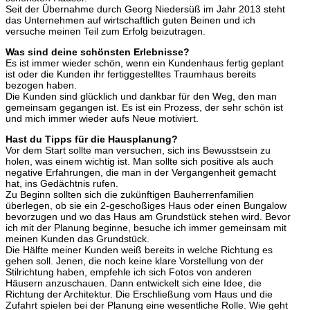
Seit der Übernahme durch Georg Niedersüß im Jahr 2013 steht
das Unternehmen auf wirtschaftlich guten Beinen und ich
versuche meinen Teil zum Erfolg beizutragen.
Was sind deine schönsten Erlebnisse?
Es ist immer wieder schön, wenn ein Kundenhaus fertig geplant
ist oder die Kunden ihr fertiggestelltes Traumhaus bereits
bezogen haben.
Die Kunden sind glücklich und dankbar für den Weg, den man
gemeinsam gegangen ist. Es ist ein Prozess, der sehr schön ist
und mich immer wieder aufs Neue motiviert.
Hast du Tipps für die Hausplanung?
Vor dem Start sollte man versuchen, sich ins Bewusstsein zu
holen, was einem wichtig ist. Man sollte sich positive als auch
negative Erfahrungen, die man in der Vergangenheit gemacht
hat, ins Gedächtnis rufen.
Zu Beginn sollten sich die zukünftigen Bauherrenfamilien
überlegen, ob sie ein 2-geschoßiges Haus oder einen Bungalow
bevorzugen und wo das Haus am Grundstück stehen wird. Bevor
ich mit der Planung beginne, besuche ich immer gemeinsam mit
meinen Kunden das Grundstück.
Die Hälfte meiner Kunden weiß bereits in welche Richtung es
gehen soll. Jenen, die noch keine klare Vorstellung von der
Stilrichtung haben, empfehle ich sich Fotos von anderen
Häusern anzuschauen. Dann entwickelt sich eine Idee, die
Richtung der Architektur. Die Erschließung vom Haus und die
Zufahrt spielen bei der Planung eine wesentliche Rolle. Wie geht