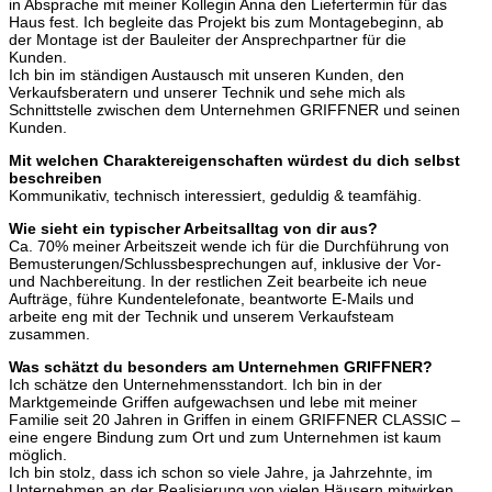
in Absprache mit meiner Kollegin Anna den Liefertermin für das
Haus fest. Ich begleite das Projekt bis zum Montagebeginn, ab
der Montage ist der Bauleiter der Ansprechpartner für die
Kunden.
Ich bin im ständigen Austausch mit unseren Kunden, den
Verkaufsberatern und unserer Technik und sehe mich als
Schnittstelle zwischen dem Unternehmen GRIFFNER und seinen
Kunden.
Mit welchen Charaktereigenschaften würdest du dich selbst
beschreiben
Kommunikativ, technisch interessiert, geduldig & teamfähig.
Wie sieht ein typischer Arbeitsalltag von dir aus?
Ca. 70% meiner Arbeitszeit wende ich für die Durchführung von
Bemusterungen/Schlussbesprechungen auf, inklusive der Vor-
und Nachbereitung. In der restlichen Zeit bearbeite ich neue
Aufträge, führe Kundentelefonate, beantworte E-Mails und
arbeite eng mit der Technik und unserem Verkaufsteam
zusammen.
Was schätzt du besonders am Unternehmen GRIFFNER?
Ich schätze den Unternehmensstandort. Ich bin in der
Marktgemeinde Griffen aufgewachsen und lebe mit meiner
Familie seit 20 Jahren in Griffen in einem GRIFFNER CLASSIC –
eine engere Bindung zum Ort und zum Unternehmen ist kaum
möglich.
Ich bin stolz, dass ich schon so viele Jahre, ja Jahrzehnte, im
Unternehmen an der Realisierung von vielen Häusern mitwirken