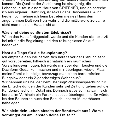
konnte. Die Qualität der Ausführung ist einzigartig, die
Lebensqualität in einem Haus von GRIFFNER, und da spreche
ich aus eigener Erfahrung, ist etwas ganz Besonderes. Auch
heute noch nehme ich beim Betreten meines Haus den
angenehmen Duft von Holz wahr und die mittlerweile 20 Jahre
sieht man meinem Haus nicht an.
Was sind deine schönsten Erlebnisse?
Wenn das Haus fertiggestellt wurde und die Kunden sich explizit
bei mir für die Begleitung und den reibungslosen Ablauf
bedanken.
Hast du Tipps für die Hausplanung?
Ich empfehle den Bauherren sich bereits vor der Planung sehr
gut vorzubereiten, hilfreich ist natürlich ein räumliches
Vorstellungsvermögen. Ich würde mir über den Haustyp und die
Dachform Gedanken machen und mir überlegen, wieviel Platz
meine Familie benötigt; bevorzugt man einen barrierefreien
Bungalow oder ein 2-geschossiges Wohnhaus?
Wir nehmen uns bei der Bemusterung/Schlussbesprechung für
die Entscheidungen der Kunden sehr viel Zeit und gehen auf die
Kundenwünsche im Detail ein. Dennoch ist es sehr ratsam, sich
bereits im Vorhinein ein Farbkonzept zu überlegen; hierfür würde
ich den Bauherren auch den Besuch unserer Musterhäuser
nahelegen.
Wie sieht dein Leben abseits der Berufswelt aus? Womit
verbringst du am liebsten deine Freizeit?