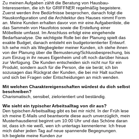
Zu meinen Aufgaben zählt die Beratung von Hausbau-
Interessenten, die ich für GRIFFNER regelmäßig begeistere.
Zuerst werden ihre Bedürfnisse besprochen, danach folgt die
Hauskonfiguration und die Architektur des Hauses nimmt Form
an. Meine Kunden erhalten davor von mir eine Aufgabenliste, die
das Sammeln von Hausfotos sowie die Erstellung einer
Möbelliste umfasst. Im Anschluss erfolgt eine eingehende
Bedarfsanalyse. Die wichtigste Rolle bei der Planung spielt das
exakte Budget, danach entsteht ein budgetorientierter Entwurf.
Ich sehe mich als Wegbegleiter meiner Kunden, ich stehe ihnen
von der Planung über die Bemusterung/Schlussbesprechung, bis
zum Einzug in ihr neues Eigenheim und oft noch darüber hinaus
zur Verfügung. Die Kunden entscheiden sich nicht nur für ein
Produkt, sondern auch für die Person, die sie berät; ich bin
sozusagen das Rückgrat der Kunden, die bei mir Halt suchen
und sich bei Fragen oder Entscheidungen an mich wenden.
Mit welchen Charaktereigenschaften würdest du dich selbst
beschreiben?
Charismatisch, sensibel, zielorientiert und beständig.
Wie sieht ein typischer Arbeitsalltag von dir aus?
Den typischen Arbeitsalltag gibt es bei mir nicht. In der Früh lese
ich meine E-Mails und beantworte diese auch unverzüglich, mein
Musterhausdienst beginnt um 10:00 Uhr und das Schöne daran
ist, dass ich nie weiß, wen ich untertags kennenlerne: Ich freue
mich daher jeden Tag auf neue spannende Begegnungen.
Ich begleite meine Kunden zur