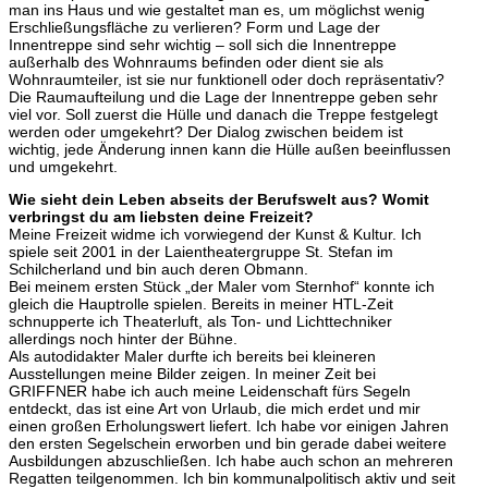
man ins Haus und wie gestaltet man es, um möglichst wenig
Erschließungsfläche zu verlieren? Form und Lage der
Innentreppe sind sehr wichtig – soll sich die Innentreppe
außerhalb des Wohnraums befinden oder dient sie als
Wohnraumteiler, ist sie nur funktionell oder doch repräsentativ?
Die Raumaufteilung und die Lage der Innentreppe geben sehr
viel vor. Soll zuerst die Hülle und danach die Treppe festgelegt
werden oder umgekehrt? Der Dialog zwischen beidem ist
wichtig, jede Änderung innen kann die Hülle außen beeinflussen
und umgekehrt.
Wie sieht dein Leben abseits der Berufswelt aus? Womit
verbringst du am liebsten deine Freizeit?
Meine Freizeit widme ich vorwiegend der Kunst & Kultur. Ich
spiele seit 2001 in der Laientheatergruppe St. Stefan im
Schilcherland und bin auch deren Obmann.
Bei meinem ersten Stück „der Maler vom Sternhof“ konnte ich
gleich die Hauptrolle spielen. Bereits in meiner HTL-Zeit
schnupperte ich Theaterluft, als Ton- und Lichttechniker
allerdings noch hinter der Bühne.
Als autodidakter Maler durfte ich bereits bei kleineren
Ausstellungen meine Bilder zeigen. In meiner Zeit bei
GRIFFNER habe ich auch meine Leidenschaft fürs Segeln
entdeckt, das ist eine Art von Urlaub, die mich erdet und mir
einen großen Erholungswert liefert. Ich habe vor einigen Jahren
den ersten Segelschein erworben und bin gerade dabei weitere
Ausbildungen abzuschließen. Ich habe auch schon an mehreren
Regatten teilgenommen. Ich bin kommunalpolitisch aktiv und seit