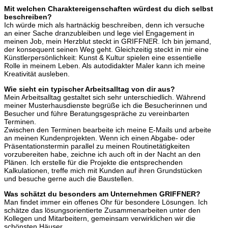
Mit welchen Charaktereigenschaften würdest du dich selbst
beschreiben?
Ich würde mich als hartnäckig beschreiben, denn ich versuche
an einer Sache dranzubleiben und lege viel Engagement in
meinen Job, mein Herzblut steckt in GRIFFNER. Ich bin jemand,
der konsequent seinen Weg geht. Gleichzeitig steckt in mir eine
Künstlerpersönlichkeit: Kunst & Kultur spielen eine essentielle
Rolle in meinem Leben. Als autodidakter Maler kann ich meine
Kreativität ausleben.
Wie sieht ein typischer Arbeitsalltag von dir aus?
Mein Arbeitsalltag gestaltet sich sehr unterschiedlich. Während
meiner Musterhausdienste begrüße ich die Besucherinnen und
Besucher und führe Beratungsgespräche zu vereinbarten
Terminen.
Zwischen den Terminen bearbeite ich meine E-Mails und arbeite
an meinen Kundenprojekten. Wenn ich einen Abgabe- oder
Präsentationstermin parallel zu meinen Routinetätigkeiten
vorzubereiten habe, zeichne ich auch oft in der Nacht an den
Plänen. Ich erstelle für die Projekte die entsprechenden
Kalkulationen, treffe mich mit Kunden auf ihren Grundstücken
und besuche gerne auch die Baustellen.
Was schätzt du besonders am Unternehmen GRIFFNER?
Man findet immer ein offenes Ohr für besondere Lösungen. Ich
schätze das lösungsorientierte Zusammenarbeiten unter den
Kollegen und Mitarbeitern, gemeinsam verwirklichen wir die
schönsten Häuser.