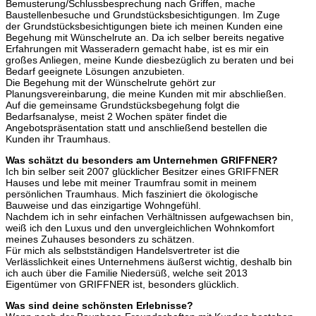
Bemusterung/Schlussbesprechung nach Griffen, mache
Baustellenbesuche und Grundstücksbesichtigungen. Im Zuge
der Grundstücksbesichtigungen biete ich meinen Kunden eine
Begehung mit Wünschelrute an. Da ich selber bereits negative
Erfahrungen mit Wasseradern gemacht habe, ist es mir ein
großes Anliegen, meine Kunde diesbezüglich zu beraten und bei
Bedarf geeignete Lösungen anzubieten.
Die Begehung mit der Wünschelrute gehört zur
Planungsvereinbarung, die meine Kunden mit mir abschließen.
Auf die gemeinsame Grundstücksbegehung folgt die
Bedarfsanalyse, meist 2 Wochen später findet die
Angebotspräsentation statt und anschließend bestellen die
Kunden ihr Traumhaus.
Was schätzt du besonders am Unternehmen GRIFFNER?
Ich bin selber seit 2007 glücklicher Besitzer eines GRIFFNER
Hauses und lebe mit meiner Traumfrau somit in meinem
persönlichen Traumhaus. Mich fasziniert die ökologische
Bauweise und das einzigartige Wohngefühl.
Nachdem ich in sehr einfachen Verhältnissen aufgewachsen bin,
weiß ich den Luxus und den unvergleichlichen Wohnkomfort
meines Zuhauses besonders zu schätzen.
Für mich als selbstständigen Handelsvertreter ist die
Verlässlichkeit eines Unternehmens äußerst wichtig, deshalb bin
ich auch über die Familie Niedersüß, welche seit 2013
Eigentümer von GRIFFNER ist, besonders glücklich.
Was sind deine schönsten Erlebnisse?