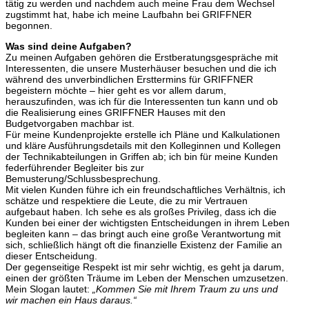
tätig zu werden und nachdem auch meine Frau dem Wechsel
zugstimmt hat, habe ich meine Laufbahn bei GRIFFNER
begonnen.
Was sind deine Aufgaben?
Zu meinen Aufgaben gehören die Erstberatungsgespräche mit
Interessenten, die unsere Musterhäuser besuchen und die ich
während des unverbindlichen Ersttermins für GRIFFNER
begeistern möchte – hier geht es vor allem darum,
herauszufinden, was ich für die Interessenten tun kann und ob
die Realisierung eines GRIFFNER Hauses mit den
Budgetvorgaben machbar ist.
Für meine Kundenprojekte erstelle ich Pläne und Kalkulationen
und kläre Ausführungsdetails mit den Kolleginnen und Kollegen
der Technikabteilungen in Griffen ab; ich bin für meine Kunden
federführender Begleiter bis zur
Bemusterung/Schlussbesprechung.
Mit vielen Kunden führe ich ein freundschaftliches Verhältnis, ich
schätze und respektiere die Leute, die zu mir Vertrauen
aufgebaut haben. Ich sehe es als großes Privileg, dass ich die
Kunden bei einer der wichtigsten Entscheidungen in ihrem Leben
begleiten kann – das bringt auch eine große Verantwortung mit
sich, schließlich hängt oft die finanzielle Existenz der Familie an
dieser Entscheidung.
Der gegenseitige Respekt ist mir sehr wichtig, es geht ja darum,
einen der größten Träume im Leben der Menschen umzusetzen.
Mein Slogan lautet:
„Kommen Sie mit Ihrem Traum zu uns und
wir machen ein Haus daraus.“