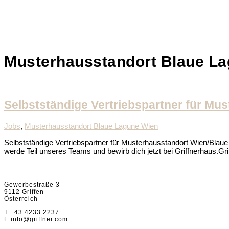
Musterhausstandort Blaue L
Selbstständige Vertriebspartner für Mu
Jobs
,
Musterhausstandort Blaue Lagune Wien
Selbstständige Vertriebspartner für Musterhausstandort Wien/Blaue
werde Teil unseres Teams und bewirb dich jetzt bei Griffnerhaus.Gri
Griffnerhaus GmbH
Gewerbestraße 3
9112 Griffen
Österreich
T
+43 4233 2237
E
info@griffner.com