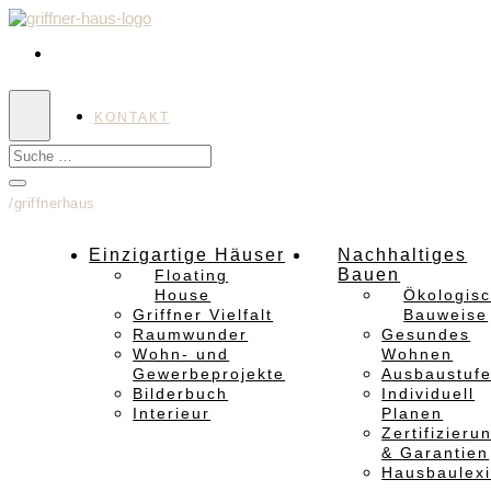
KONTAKT
/griffnerhaus
Einzigartige Häuser
Nachhaltiges
Bauen
Floating
House
Ökologis
Griffner Vielfalt
Bauweise
Raumwunder
Gesundes
Wohn- und
Wohnen
Gewerbeprojekte
Ausbaustuf
Bilderbuch
Individuell
Interieur
Planen
Zertifizieru
& Garantien
Hausbaulex