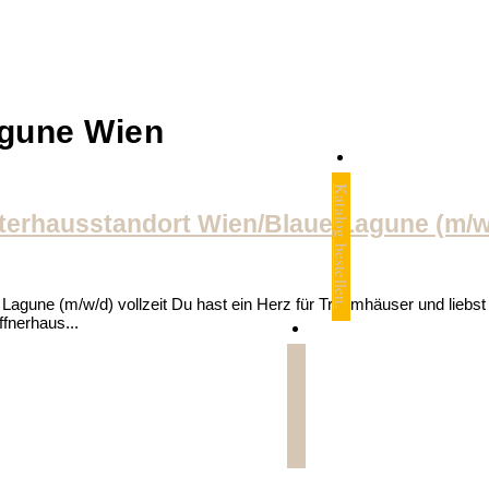
agune Wien
Katalog bestellen.
sterhausstandort Wien/Blaue Lagune (m/w
 Lagune (m/w/d) vollzeit Du hast ein Herz für Traumhäuser und lieb
ffnerhaus...
Jetzt anfragen.