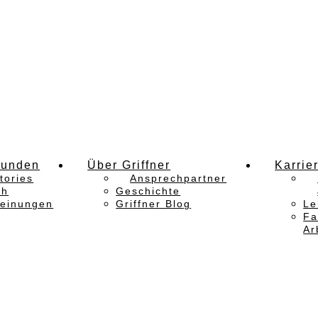
Kunden
Über Griffner
Karrie
tories
Ansprechpartner
ch
Geschichte
einungen
Griffner Blog
Le
Fa
Ar