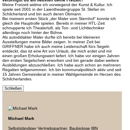
Meine Freizeit widme ich vorwiegend der Kunst & Kultur. Ich
spiele seit 2001 in der Laientheatergruppe St. Stefan im
Schilcherland und bin auch deren Obmann.
Bei meinem ersten Stück „der Maler vom Sternhof“ konnte ich
gleich die Hauptrolle spielen. Bereits in meiner HTL-Zeit
schnupperte ich Theaterluft, als Ton- und Lichttechniker
allerdings noch hinter der Bühne.
Als autodidakter Maler durfte ich bereits bei kleineren
Ausstellungen meine Bilder zeigen. In meiner Zeit bei
GRIFFNER habe ich auch meine Leidenschaft fürs Segeln
entdeckt, das ist eine Art von Urlaub, die mich erdet und mir
einen großen Erholungswert liefert. Ich habe vor einigen Jahren
den ersten Segelschein erworben und bin gerade dabei weitere
Ausbildungen abzuschließen. Ich habe auch schon an mehreren
Regatten teilgenommen. Ich bin kommunalpolitisch aktiv und seit
15 Jahren Gemeinderat in meiner Wahlgemeinde im Herzen des
Schilcherlandes.
Schließen
Michael Mark
Selbstständiger Vertriebspartner, Baubiologe IBN