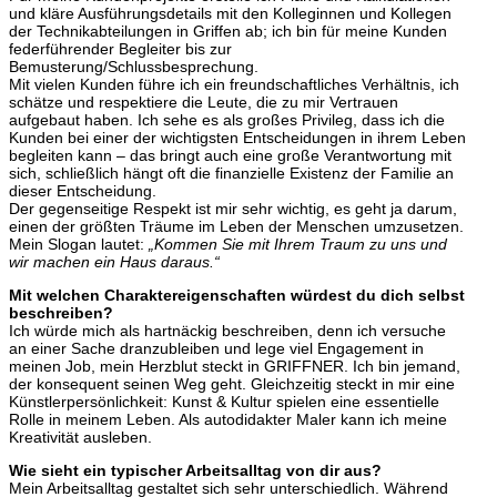
und kläre Ausführungsdetails mit den Kolleginnen und Kollegen
der Technikabteilungen in Griffen ab; ich bin für meine Kunden
federführender Begleiter bis zur
Bemusterung/Schlussbesprechung.
Mit vielen Kunden führe ich ein freundschaftliches Verhältnis, ich
schätze und respektiere die Leute, die zu mir Vertrauen
aufgebaut haben. Ich sehe es als großes Privileg, dass ich die
Kunden bei einer der wichtigsten Entscheidungen in ihrem Leben
begleiten kann – das bringt auch eine große Verantwortung mit
sich, schließlich hängt oft die finanzielle Existenz der Familie an
dieser Entscheidung.
Der gegenseitige Respekt ist mir sehr wichtig, es geht ja darum,
einen der größten Träume im Leben der Menschen umzusetzen.
Mein Slogan lautet:
„Kommen Sie mit Ihrem Traum zu uns und
wir machen ein Haus daraus.“
Mit welchen Charaktereigenschaften würdest du dich selbst
beschreiben?
Ich würde mich als hartnäckig beschreiben, denn ich versuche
an einer Sache dranzubleiben und lege viel Engagement in
meinen Job, mein Herzblut steckt in GRIFFNER. Ich bin jemand,
der konsequent seinen Weg geht. Gleichzeitig steckt in mir eine
Künstlerpersönlichkeit: Kunst & Kultur spielen eine essentielle
Rolle in meinem Leben. Als autodidakter Maler kann ich meine
Kreativität ausleben.
Wie sieht ein typischer Arbeitsalltag von dir aus?
Mein Arbeitsalltag gestaltet sich sehr unterschiedlich. Während