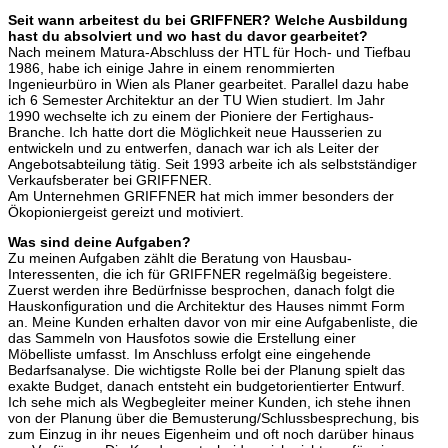
Seit wann arbeitest du bei GRIFFNER? Welche Ausbildung
hast du absolviert und wo hast du davor gearbeitet?
Nach meinem Matura-Abschluss der HTL für Hoch- und Tiefbau
1986, habe ich einige Jahre in einem renommierten
Ingenieurbüro in Wien als Planer gearbeitet. Parallel dazu habe
ich 6 Semester Architektur an der TU Wien studiert. Im Jahr
1990 wechselte ich zu einem der Pioniere der Fertighaus-
Branche. Ich hatte dort die Möglichkeit neue Hausserien zu
entwickeln und zu entwerfen, danach war ich als Leiter der
Angebotsabteilung tätig. Seit 1993 arbeite ich als selbstständiger
Verkaufsberater bei GRIFFNER.
Am Unternehmen GRIFFNER hat mich immer besonders der
Ökopioniergeist gereizt und motiviert.
Was sind deine Aufgaben?
Zu meinen Aufgaben zählt die Beratung von Hausbau-
Interessenten, die ich für GRIFFNER regelmäßig begeistere.
Zuerst werden ihre Bedürfnisse besprochen, danach folgt die
Hauskonfiguration und die Architektur des Hauses nimmt Form
an. Meine Kunden erhalten davor von mir eine Aufgabenliste, die
das Sammeln von Hausfotos sowie die Erstellung einer
Möbelliste umfasst. Im Anschluss erfolgt eine eingehende
Bedarfsanalyse. Die wichtigste Rolle bei der Planung spielt das
exakte Budget, danach entsteht ein budgetorientierter Entwurf.
Ich sehe mich als Wegbegleiter meiner Kunden, ich stehe ihnen
von der Planung über die Bemusterung/Schlussbesprechung, bis
zum Einzug in ihr neues Eigenheim und oft noch darüber hinaus