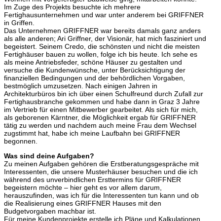
Im Zuge des Projekts besuchte ich mehrere
Fertighausunternehmen und war unter anderem bei GRIFFNER
in Griffen.
Das Unternehmen GRIFFNER war bereits damals ganz anders
als alle anderen; Ari Griffner, der Visionär, hat mich fasziniert und
begeistert. Seinem Credo, die schönsten und nicht die meisten
Fertighäuser bauen zu wollen, folge ich bis heute. Ich sehe es
als meine Antriebsfeder, schöne Häuser zu gestalten und
versuche die Kundenwünsche, unter Berücksichtigung der
finanziellen Bedingungen und der behördlichen Vorgaben,
bestmöglich umzusetzen. Nach einigen Jahren in
Architekturbüros bin ich über einen Schulfreund durch Zufall zur
Fertighausbranche gekommen und habe dann in Graz 3 Jahre
im Vertrieb für einen Mitbewerber gearbeitet. Als sich für mich,
als geborenen Kärntner, die Möglichkeit ergab für GRIFFNER
tätig zu werden und nachdem auch meine Frau dem Wechsel
zugstimmt hat, habe ich meine Laufbahn bei GRIFFNER
begonnen.
Was sind deine Aufgaben?
Zu meinen Aufgaben gehören die Erstberatungsgespräche mit
Interessenten, die unsere Musterhäuser besuchen und die ich
während des unverbindlichen Ersttermins für GRIFFNER
begeistern möchte – hier geht es vor allem darum,
herauszufinden, was ich für die Interessenten tun kann und ob
die Realisierung eines GRIFFNER Hauses mit den
Budgetvorgaben machbar ist.
Für meine Kundenprojekte erstelle ich Pläne und Kalkulationen