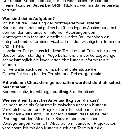
Der direkte Kundenkontakt, der ein wesentlicher Bestandteil
meiner täglichen Arbeit bei GRIFFNER ist, war mir daher bereits
vertraut.
Was sind deine Aufgaben?
Ich bin für die Einteilung der Montagetermine unserer
Bauvorhaben zuständig. Das heißt, ich lege in Abstimmung mit
den Kunden und unseren internen Abteilungen den
Montagetermin fest und erstelle für jedes Bauvorhaben ein
entsprechendes Terminserviceblatt mit den wichtigsten Terminen
und Fristen.
In weiterer Folge muss ich diese Termine und Fristen für jedes
Bauvorhaben ständig im Auge behalten, um bei Verzögerungen
schnellstmöglich die involvierten Abteilungen informieren zu
können.
Ich verwalte auch den Fuhrpark und unterstütze die
Geschäftsleitung bei der Termin- und Reiseorganisation.
Mit welchen Charaktereigenschaften würdest du dich selbst
beschreiben?
Kommunikativ, teamfähig, geradlinig & authentisch.
Wie sieht ein typischer Arbeitsalltag von dir aus?
Ich sehe mich als Schnittstelle zwischen unseren Kunden,
Verkaufsberatern und Projektleitern. Ich stehe mit allen in
ständigem Austausch, um sicherzustellen, dass es bei der
Planung und dem Ablauf der Bauvorhaben zu keinen
Verzögerungen kommt. In Absprache mit unseren Projektleitern
vereinbare ich mit den Kunden auch den Termin für die