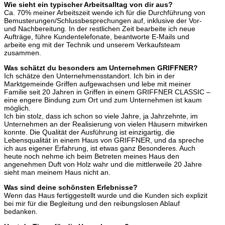
Wie sieht ein typischer Arbeitsalltag von dir aus?
Ca. 70% meiner Arbeitszeit wende ich für die Durchführung von
Bemusterungen/Schlussbesprechungen auf, inklusive der Vor-
und Nachbereitung. In der restlichen Zeit bearbeite ich neue
Aufträge, führe Kundentelefonate, beantworte E-Mails und
arbeite eng mit der Technik und unserem Verkaufsteam
zusammen.
Was schätzt du besonders am Unternehmen GRIFFNER?
Ich schätze den Unternehmensstandort. Ich bin in der
Marktgemeinde Griffen aufgewachsen und lebe mit meiner
Familie seit 20 Jahren in Griffen in einem GRIFFNER CLASSIC –
eine engere Bindung zum Ort und zum Unternehmen ist kaum
möglich.
Ich bin stolz, dass ich schon so viele Jahre, ja Jahrzehnte, im
Unternehmen an der Realisierung von vielen Häusern mitwirken
konnte. Die Qualität der Ausführung ist einzigartig, die
Lebensqualität in einem Haus von GRIFFNER, und da spreche
ich aus eigener Erfahrung, ist etwas ganz Besonderes. Auch
heute noch nehme ich beim Betreten meines Haus den
angenehmen Duft von Holz wahr und die mittlerweile 20 Jahre
sieht man meinem Haus nicht an.
Was sind deine schönsten Erlebnisse?
Wenn das Haus fertiggestellt wurde und die Kunden sich explizit
bei mir für die Begleitung und den reibungslosen Ablauf
bedanken.