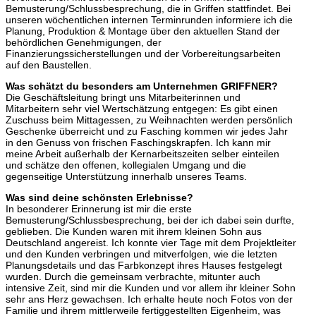
Bemusterung/Schlussbesprechung, die in Griffen stattfindet. Bei
unseren wöchentlichen internen Terminrunden informiere ich die
Planung, Produktion & Montage über den aktuellen Stand der
behördlichen Genehmigungen, der
Finanzierungssicherstellungen und der Vorbereitungsarbeiten
auf den Baustellen.
Was schätzt du besonders am Unternehmen GRIFFNER?
Die Geschäftsleitung bringt uns Mitarbeiterinnen und
Mitarbeitern sehr viel Wertschätzung entgegen: Es gibt einen
Zuschuss beim Mittagessen, zu Weihnachten werden persönlich
Geschenke überreicht und zu Fasching kommen wir jedes Jahr
in den Genuss von frischen Faschingskrapfen. Ich kann mir
meine Arbeit außerhalb der Kernarbeitszeiten selber einteilen
und schätze den offenen, kollegialen Umgang und die
gegenseitige Unterstützung innerhalb unseres Teams.
Was sind deine schönsten Erlebnisse?
In besonderer Erinnerung ist mir die erste
Bemusterung/Schlussbesprechung, bei der ich dabei sein durfte,
geblieben. Die Kunden waren mit ihrem kleinen Sohn aus
Deutschland angereist. Ich konnte vier Tage mit dem Projektleiter
und den Kunden verbringen und mitverfolgen, wie die letzten
Planungsdetails und das Farbkonzept ihres Hauses festgelegt
wurden. Durch die gemeinsam verbrachte, mitunter auch
intensive Zeit, sind mir die Kunden und vor allem ihr kleiner Sohn
sehr ans Herz gewachsen. Ich erhalte heute noch Fotos von der
Familie und ihrem mittlerweile fertiggestellten Eigenheim, was