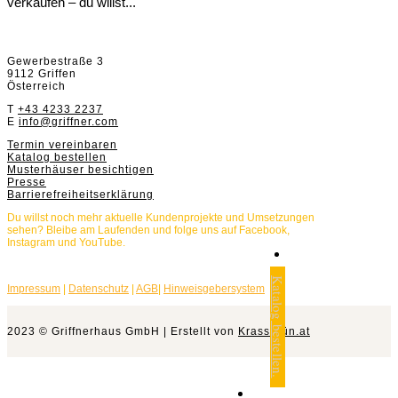
verkaufen – du willst...
Griffnerhaus GmbH
Gewerbestraße 3
9112 Griffen
Österreich
T
+43 4233 2237
E
info@griffner.com
Termin vereinbaren
Katalog bestellen
Musterhäuser besichtigen
Presse
Barrierefreiheitserklärung
Du willst noch mehr aktuelle Kundenprojekte und Umsetzungen
sehen? Bleibe am Laufenden und folge uns auf Facebook,
Instagram und YouTube.
Katalog bestellen.
Impressum
|
Datenschutz
|
AGB
|
Hinweisgebersystem
2023 © Griffnerhaus GmbH | Erstellt von
Krassgrün.at