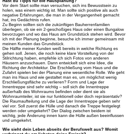
Hast du Tipps für die Hausplanung?
Vor dem Start sollte man versuchen, sich ins Bewusstsein zu
holen, was einem wichtig ist. Man sollte sich positive als auch
negative Erfahrungen, die man in der Vergangenheit gemacht
hat, ins Gedächtnis rufen.
Zu Beginn sollten sich die zukünftigen Bauherrenfamilien
überlegen, ob sie ein 2-geschoßiges Haus oder einen Bungalow
bevorzugen und wo das Haus am Grundstück stehen wird. Bevor
ich mit der Planung beginne, besuche ich immer gemeinsam mit
meinen Kunden das Grundstück.
Die Hälfte meiner Kunden weiß bereits in welche Richtung es
gehen soll. Jenen, die noch keine klare Vorstellung von der
Stilrichtung haben, empfehle ich sich Fotos von anderen
Häusern anzuschauen. Dann entwickelt sich eine Idee, die
Richtung der Architektur. Die Erschließung vom Haus und die
Zufahrt spielen bei der Planung eine wesentliche Rolle. Wie geht
man ins Haus und wie gestaltet man es, um möglichst wenig
Erschließungsfläche zu verlieren? Form und Lage der
Innentreppe sind sehr wichtig – soll sich die Innentreppe
außerhalb des Wohnraums befinden oder dient sie als
Wohnraumteiler, ist sie nur funktionell oder doch repräsentativ?
Die Raumaufteilung und die Lage der Innentreppe geben sehr
viel vor. Soll zuerst die Hülle und danach die Treppe festgelegt
werden oder umgekehrt? Der Dialog zwischen beidem ist
wichtig, jede Änderung innen kann die Hülle außen beeinflussen
und umgekehrt.
Wie sieht dein Leben abseits der Berufswelt aus? Womit
verbringst du am liebsten deine Freizeit?