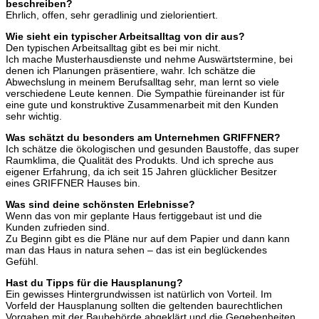
beschreiben?
Ehrlich, offen, sehr geradlinig und zielorientiert.
Wie sieht ein typischer Arbeitsalltag von dir aus?
Den typischen Arbeitsalltag gibt es bei mir nicht.
Ich mache Musterhausdienste und nehme Auswärtstermine, bei
denen ich Planungen präsentiere, wahr. Ich schätze die
Abwechslung in meinem Berufsalltag sehr, man lernt so viele
verschiedene Leute kennen. Die Sympathie füreinander ist für
eine gute und konstruktive Zusammenarbeit mit den Kunden
sehr wichtig.
Was schätzt du besonders am Unternehmen GRIFFNER?
Ich schätze die ökologischen und gesunden Baustoffe, das super
Raumklima, die Qualität des Produkts. Und ich spreche aus
eigener Erfahrung, da ich seit 15 Jahren glücklicher Besitzer
eines GRIFFNER Hauses bin.
Was sind deine schönsten Erlebnisse?
Wenn das von mir geplante Haus fertiggebaut ist und die
Kunden zufrieden sind.
Zu Beginn gibt es die Pläne nur auf dem Papier und dann kann
man das Haus in natura sehen – das ist ein beglückendes
Gefühl.
Hast du Tipps für die Hausplanung?
Ein gewisses Hintergrundwissen ist natürlich von Vorteil. Im
Vorfeld der Hausplanung sollten die geltenden baurechtlichen
Vorgaben mit der Baubehörde abgeklärt und die Gegebenheiten