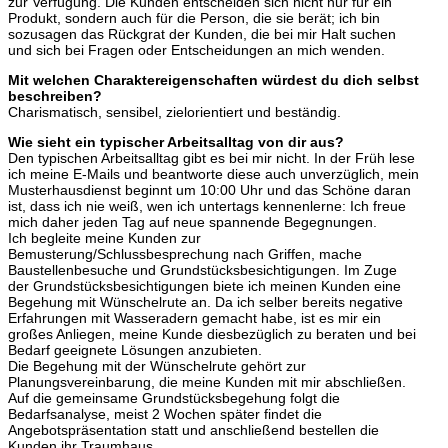
zur Verfügung. Die Kunden entscheiden sich nicht nur für ein
Produkt, sondern auch für die Person, die sie berät; ich bin
sozusagen das Rückgrat der Kunden, die bei mir Halt suchen
und sich bei Fragen oder Entscheidungen an mich wenden.
Mit welchen Charaktereigenschaften würdest du dich selbst
beschreiben?
Charismatisch, sensibel, zielorientiert und beständig.
Wie sieht ein typischer Arbeitsalltag von dir aus?
Den typischen Arbeitsalltag gibt es bei mir nicht. In der Früh lese
ich meine E-Mails und beantworte diese auch unverzüglich, mein
Musterhausdienst beginnt um 10:00 Uhr und das Schöne daran
ist, dass ich nie weiß, wen ich untertags kennenlerne: Ich freue
mich daher jeden Tag auf neue spannende Begegnungen.
Ich begleite meine Kunden zur
Bemusterung/Schlussbesprechung nach Griffen, mache
Baustellenbesuche und Grundstücksbesichtigungen. Im Zuge
der Grundstücksbesichtigungen biete ich meinen Kunden eine
Begehung mit Wünschelrute an. Da ich selber bereits negative
Erfahrungen mit Wasseradern gemacht habe, ist es mir ein
großes Anliegen, meine Kunde diesbezüglich zu beraten und bei
Bedarf geeignete Lösungen anzubieten.
Die Begehung mit der Wünschelrute gehört zur
Planungsvereinbarung, die meine Kunden mit mir abschließen.
Auf die gemeinsame Grundstücksbegehung folgt die
Bedarfsanalyse, meist 2 Wochen später findet die
Angebotspräsentation statt und anschließend bestellen die
Kunden ihr Traumhaus.