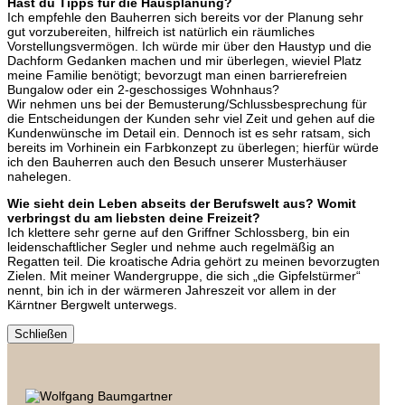
Hast du Tipps für die Hausplanung?
Ich empfehle den Bauherren sich bereits vor der Planung sehr
gut vorzubereiten, hilfreich ist natürlich ein räumliches
Vorstellungsvermögen. Ich würde mir über den Haustyp und die
Dachform Gedanken machen und mir überlegen, wieviel Platz
meine Familie benötigt; bevorzugt man einen barrierefreien
Bungalow oder ein 2-geschossiges Wohnhaus?
Wir nehmen uns bei der Bemusterung/Schlussbesprechung für
die Entscheidungen der Kunden sehr viel Zeit und gehen auf die
Kundenwünsche im Detail ein. Dennoch ist es sehr ratsam, sich
bereits im Vorhinein ein Farbkonzept zu überlegen; hierfür würde
ich den Bauherren auch den Besuch unserer Musterhäuser
nahelegen.
Wie sieht dein Leben abseits der Berufswelt aus? Womit
verbringst du am liebsten deine Freizeit?
Ich klettere sehr gerne auf den Griffner Schlossberg, bin ein
leidenschaftlicher Segler und nehme auch regelmäßig an
Regatten teil. Die kroatische Adria gehört zu meinen bevorzugten
Zielen. Mit meiner Wandergruppe, die sich „die Gipfelstürmer“
nennt, bin ich in der wärmeren Jahreszeit vor allem in der
Kärntner Bergwelt unterwegs.
Schließen