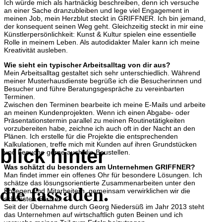
Ich würde mich als hartnäckig beschreiben, denn ich versuche
an einer Sache dranzubleiben und lege viel Engagement in
meinen Job, mein Herzblut steckt in GRIFFNER. Ich bin jemand,
der konsequent seinen Weg geht. Gleichzeitig steckt in mir eine
Künstlerpersönlichkeit: Kunst & Kultur spielen eine essentielle
Rolle in meinem Leben. Als autodidakter Maler kann ich meine
Kreativität ausleben.
Wie sieht ein typischer Arbeitsalltag von dir aus?
Mein Arbeitsalltag gestaltet sich sehr unterschiedlich. Während
meiner Musterhausdienste begrüße ich die Besucherinnen und
Besucher und führe Beratungsgespräche zu vereinbarten
Terminen.
Zwischen den Terminen bearbeite ich meine E-Mails und arbeite
an meinen Kundenprojekten. Wenn ich einen Abgabe- oder
Präsentationstermin parallel zu meinen Routinetätigkeiten
vorzubereiten habe, zeichne ich auch oft in der Nacht an den
Plänen. Ich erstelle für die Projekte die entsprechenden
Kalkulationen, treffe mich mit Kunden auf ihren Grundstücken
blick hinter
und besuche gerne auch die Baustellen.
Was schätzt du besonders am Unternehmen GRIFFNER?
Man findet immer ein offenes Ohr für besondere Lösungen. Ich
schätze das lösungsorientierte Zusammenarbeiten unter den
die fassaden.
Kollegen und Mitarbeitern, gemeinsam verwirklichen wir die
schönsten Häuser.
Seit der Übernahme durch Georg Niedersüß im Jahr 2013 steht
das Unternehmen auf wirtschaftlich guten Beinen und ich