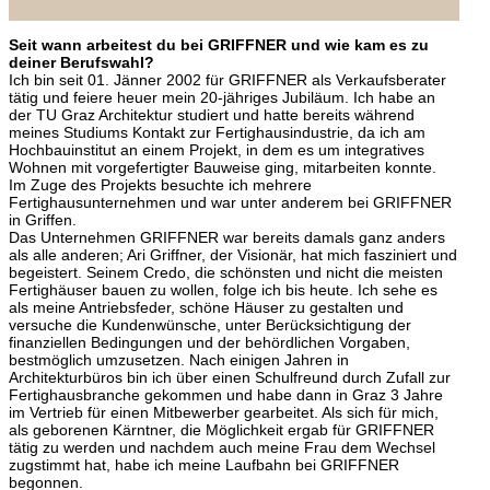
Seit wann arbeitest du bei GRIFFNER und wie kam es zu
deiner Berufswahl?
Ich bin seit 01. Jänner 2002 für GRIFFNER als Verkaufsberater
tätig und feiere heuer mein 20-jähriges Jubiläum. Ich habe an
der TU Graz Architektur studiert und hatte bereits während
meines Studiums Kontakt zur Fertighausindustrie, da ich am
Hochbauinstitut an einem Projekt, in dem es um integratives
Wohnen mit vorgefertigter Bauweise ging, mitarbeiten konnte.
Im Zuge des Projekts besuchte ich mehrere
Fertighausunternehmen und war unter anderem bei GRIFFNER
in Griffen.
Das Unternehmen GRIFFNER war bereits damals ganz anders
als alle anderen; Ari Griffner, der Visionär, hat mich fasziniert und
begeistert. Seinem Credo, die schönsten und nicht die meisten
Fertighäuser bauen zu wollen, folge ich bis heute. Ich sehe es
als meine Antriebsfeder, schöne Häuser zu gestalten und
versuche die Kundenwünsche, unter Berücksichtigung der
finanziellen Bedingungen und der behördlichen Vorgaben,
bestmöglich umzusetzen. Nach einigen Jahren in
Architekturbüros bin ich über einen Schulfreund durch Zufall zur
Fertighausbranche gekommen und habe dann in Graz 3 Jahre
im Vertrieb für einen Mitbewerber gearbeitet. Als sich für mich,
als geborenen Kärntner, die Möglichkeit ergab für GRIFFNER
tätig zu werden und nachdem auch meine Frau dem Wechsel
zugstimmt hat, habe ich meine Laufbahn bei GRIFFNER
begonnen.