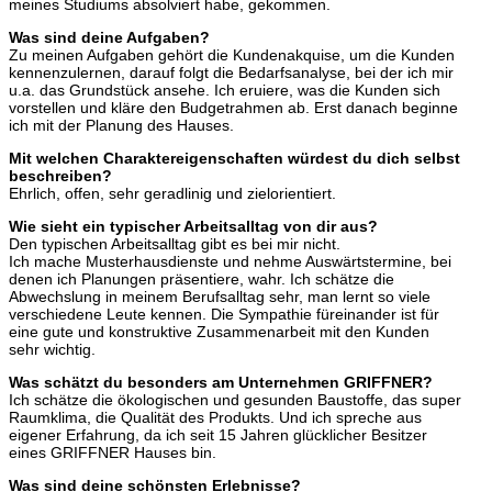
meines Studiums absolviert habe, gekommen.
Was sind deine Aufgaben?
Zu meinen Aufgaben gehört die Kundenakquise, um die Kunden
kennenzulernen, darauf folgt die Bedarfsanalyse, bei der ich mir
u.a. das Grundstück ansehe. Ich eruiere, was die Kunden sich
vorstellen und kläre den Budgetrahmen ab. Erst danach beginne
ich mit der Planung des Hauses.
Mit welchen Charaktereigenschaften würdest du dich selbst
beschreiben?
Ehrlich, offen, sehr geradlinig und zielorientiert.
Wie sieht ein typischer Arbeitsalltag von dir aus?
Den typischen Arbeitsalltag gibt es bei mir nicht.
Ich mache Musterhausdienste und nehme Auswärtstermine, bei
denen ich Planungen präsentiere, wahr. Ich schätze die
Abwechslung in meinem Berufsalltag sehr, man lernt so viele
verschiedene Leute kennen. Die Sympathie füreinander ist für
eine gute und konstruktive Zusammenarbeit mit den Kunden
sehr wichtig.
Was schätzt du besonders am Unternehmen GRIFFNER?
Ich schätze die ökologischen und gesunden Baustoffe, das super
Raumklima, die Qualität des Produkts. Und ich spreche aus
eigener Erfahrung, da ich seit 15 Jahren glücklicher Besitzer
eines GRIFFNER Hauses bin.
Was sind deine schönsten Erlebnisse?