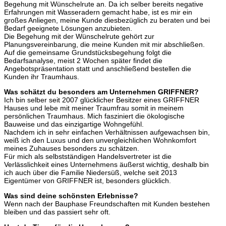
Begehung mit Wünschelrute an. Da ich selber bereits negative
Erfahrungen mit Wasseradern gemacht habe, ist es mir ein
großes Anliegen, meine Kunde diesbezüglich zu beraten und bei
Bedarf geeignete Lösungen anzubieten.
Die Begehung mit der Wünschelrute gehört zur
Planungsvereinbarung, die meine Kunden mit mir abschließen.
Auf die gemeinsame Grundstücksbegehung folgt die
Bedarfsanalyse, meist 2 Wochen später findet die
Angebotspräsentation statt und anschließend bestellen die
Kunden ihr Traumhaus.
Was schätzt du besonders am Unternehmen GRIFFNER?
Ich bin selber seit 2007 glücklicher Besitzer eines GRIFFNER
Hauses und lebe mit meiner Traumfrau somit in meinem
persönlichen Traumhaus. Mich fasziniert die ökologische
Bauweise und das einzigartige Wohngefühl.
Nachdem ich in sehr einfachen Verhältnissen aufgewachsen bin,
weiß ich den Luxus und den unvergleichlichen Wohnkomfort
meines Zuhauses besonders zu schätzen.
Für mich als selbstständigen Handelsvertreter ist die
Verlässlichkeit eines Unternehmens äußerst wichtig, deshalb bin
ich auch über die Familie Niedersüß, welche seit 2013
Eigentümer von GRIFFNER ist, besonders glücklich.
Was sind deine schönsten Erlebnisse?
Wenn nach der Bauphase Freundschaften mit Kunden bestehen
bleiben und das passiert sehr oft.