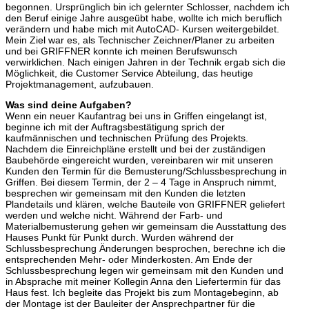
begonnen. Ursprünglich bin ich gelernter Schlosser, nachdem ich
den Beruf einige Jahre ausgeübt habe, wollte ich mich beruflich
verändern und habe mich mit AutoCAD- Kursen weitergebildet.
Mein Ziel war es, als Technischer Zeichner/Planer zu arbeiten
und bei GRIFFNER konnte ich meinen Berufswunsch
verwirklichen. Nach einigen Jahren in der Technik ergab sich die
Möglichkeit, die Customer Service Abteilung, das heutige
Projektmanagement, aufzubauen.
Was sind deine Aufgaben?
Wenn ein neuer Kaufantrag bei uns in Griffen eingelangt ist,
beginne ich mit der Auftragsbestätigung sprich der
kaufmännischen und technischen Prüfung des Projekts.
Nachdem die Einreichpläne erstellt und bei der zuständigen
Baubehörde eingereicht wurden, vereinbaren wir mit unseren
Kunden den Termin für die Bemusterung/Schlussbesprechung in
Griffen. Bei diesem Termin, der 2 – 4 Tage in Anspruch nimmt,
besprechen wir gemeinsam mit den Kunden die letzten
Plandetails und klären, welche Bauteile von GRIFFNER geliefert
werden und welche nicht. Während der Farb- und
Materialbemusterung gehen wir gemeinsam die Ausstattung des
Hauses Punkt für Punkt durch. Wurden während der
Schlussbesprechung Änderungen besprochen, berechne ich die
entsprechenden Mehr- oder Minderkosten. Am Ende der
Schlussbesprechung legen wir gemeinsam mit den Kunden und
in Absprache mit meiner Kollegin Anna den Liefertermin für das
Haus fest. Ich begleite das Projekt bis zum Montagebeginn, ab
der Montage ist der Bauleiter der Ansprechpartner für die