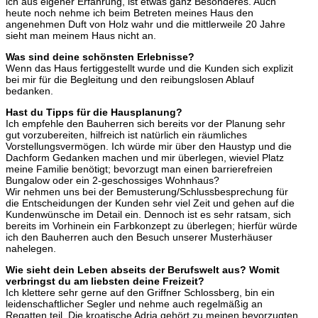
ich aus eigener Erfahrung, ist etwas ganz Besonderes. Auch
heute noch nehme ich beim Betreten meines Haus den
angenehmen Duft von Holz wahr und die mittlerweile 20 Jahre
sieht man meinem Haus nicht an.
Was sind deine schönsten Erlebnisse?
Wenn das Haus fertiggestellt wurde und die Kunden sich explizit
bei mir für die Begleitung und den reibungslosen Ablauf
bedanken.
Hast du Tipps für die Hausplanung?
Ich empfehle den Bauherren sich bereits vor der Planung sehr
gut vorzubereiten, hilfreich ist natürlich ein räumliches
Vorstellungsvermögen. Ich würde mir über den Haustyp und die
Dachform Gedanken machen und mir überlegen, wieviel Platz
meine Familie benötigt; bevorzugt man einen barrierefreien
Bungalow oder ein 2-geschossiges Wohnhaus?
Wir nehmen uns bei der Bemusterung/Schlussbesprechung für
die Entscheidungen der Kunden sehr viel Zeit und gehen auf die
Kundenwünsche im Detail ein. Dennoch ist es sehr ratsam, sich
bereits im Vorhinein ein Farbkonzept zu überlegen; hierfür würde
ich den Bauherren auch den Besuch unserer Musterhäuser
nahelegen.
Wie sieht dein Leben abseits der Berufswelt aus? Womit
verbringst du am liebsten deine Freizeit?
Ich klettere sehr gerne auf den Griffner Schlossberg, bin ein
leidenschaftlicher Segler und nehme auch regelmäßig an
Regatten teil. Die kroatische Adria gehört zu meinen bevorzugten