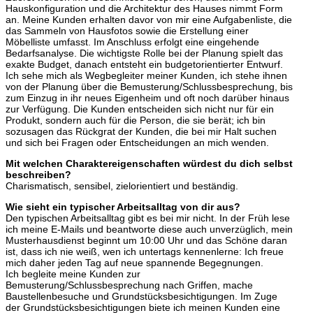
Hauskonfiguration und die Architektur des Hauses nimmt Form
an. Meine Kunden erhalten davor von mir eine Aufgabenliste, die
das Sammeln von Hausfotos sowie die Erstellung einer
Möbelliste umfasst. Im Anschluss erfolgt eine eingehende
Bedarfsanalyse. Die wichtigste Rolle bei der Planung spielt das
exakte Budget, danach entsteht ein budgetorientierter Entwurf.
Ich sehe mich als Wegbegleiter meiner Kunden, ich stehe ihnen
von der Planung über die Bemusterung/Schlussbesprechung, bis
zum Einzug in ihr neues Eigenheim und oft noch darüber hinaus
zur Verfügung. Die Kunden entscheiden sich nicht nur für ein
Produkt, sondern auch für die Person, die sie berät; ich bin
sozusagen das Rückgrat der Kunden, die bei mir Halt suchen
und sich bei Fragen oder Entscheidungen an mich wenden.
Mit welchen Charaktereigenschaften würdest du dich selbst
beschreiben?
Charismatisch, sensibel, zielorientiert und beständig.
Wie sieht ein typischer Arbeitsalltag von dir aus?
Den typischen Arbeitsalltag gibt es bei mir nicht. In der Früh lese
ich meine E-Mails und beantworte diese auch unverzüglich, mein
Musterhausdienst beginnt um 10:00 Uhr und das Schöne daran
ist, dass ich nie weiß, wen ich untertags kennenlerne: Ich freue
mich daher jeden Tag auf neue spannende Begegnungen.
Ich begleite meine Kunden zur
Bemusterung/Schlussbesprechung nach Griffen, mache
Baustellenbesuche und Grundstücksbesichtigungen. Im Zuge
der Grundstücksbesichtigungen biete ich meinen Kunden eine