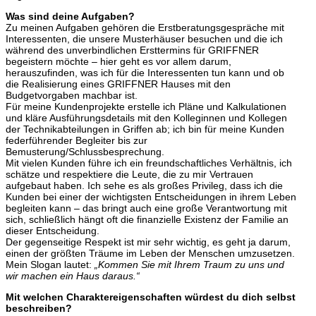
Was sind deine Aufgaben?
Zu meinen Aufgaben gehören die Erstberatungsgespräche mit
Interessenten, die unsere Musterhäuser besuchen und die ich
während des unverbindlichen Ersttermins für GRIFFNER
begeistern möchte – hier geht es vor allem darum,
herauszufinden, was ich für die Interessenten tun kann und ob
die Realisierung eines GRIFFNER Hauses mit den
Budgetvorgaben machbar ist.
Für meine Kundenprojekte erstelle ich Pläne und Kalkulationen
und kläre Ausführungsdetails mit den Kolleginnen und Kollegen
der Technikabteilungen in Griffen ab; ich bin für meine Kunden
federführender Begleiter bis zur
Bemusterung/Schlussbesprechung.
Mit vielen Kunden führe ich ein freundschaftliches Verhältnis, ich
schätze und respektiere die Leute, die zu mir Vertrauen
aufgebaut haben. Ich sehe es als großes Privileg, dass ich die
Kunden bei einer der wichtigsten Entscheidungen in ihrem Leben
begleiten kann – das bringt auch eine große Verantwortung mit
sich, schließlich hängt oft die finanzielle Existenz der Familie an
dieser Entscheidung.
Der gegenseitige Respekt ist mir sehr wichtig, es geht ja darum,
einen der größten Träume im Leben der Menschen umzusetzen.
Mein Slogan lautet:
„Kommen Sie mit Ihrem Traum zu uns und
wir machen ein Haus daraus.“
Mit welchen Charaktereigenschaften würdest du dich selbst
beschreiben?