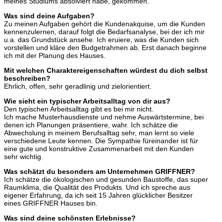
meines Studiums absolviert habe, gekommen.
Was sind deine Aufgaben?
Zu meinen Aufgaben gehört die Kundenakquise, um die Kunden
kennenzulernen, darauf folgt die Bedarfsanalyse, bei der ich mir
u.a. das Grundstück ansehe. Ich eruiere, was die Kunden sich
vorstellen und kläre den Budgetrahmen ab. Erst danach beginne
ich mit der Planung des Hauses.
Mit welchen Charaktereigenschaften würdest du dich selbst
beschreiben?
Ehrlich, offen, sehr geradlinig und zielorientiert.
Wie sieht ein typischer Arbeitsalltag von dir aus?
Den typischen Arbeitsalltag gibt es bei mir nicht.
Ich mache Musterhausdienste und nehme Auswärtstermine, bei
denen ich Planungen präsentiere, wahr. Ich schätze die
Abwechslung in meinem Berufsalltag sehr, man lernt so viele
verschiedene Leute kennen. Die Sympathie füreinander ist für
eine gute und konstruktive Zusammenarbeit mit den Kunden
sehr wichtig.
Was schätzt du besonders am Unternehmen GRIFFNER?
Ich schätze die ökologischen und gesunden Baustoffe, das super
Raumklima, die Qualität des Produkts. Und ich spreche aus
eigener Erfahrung, da ich seit 15 Jahren glücklicher Besitzer
eines GRIFFNER Hauses bin.
Was sind deine schönsten Erlebnisse?