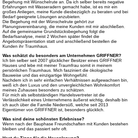
Begehung mit Wünschelrute an. Da ich selber bereits negative
Erfahrungen mit Wasseradern gemacht habe, ist es mir ein
großes Anliegen, meine Kunde diesbezüglich zu beraten und bei
Bedarf geeignete Lösungen anzubieten.
Die Begehung mit der Wünschelrute gehört zur
Planungsvereinbarung, die meine Kunden mit mir abschließen.
Auf die gemeinsame Grundstücksbegehung folgt die
Bedarfsanalyse, meist 2 Wochen später findet die
Angebotspräsentation statt und anschließend bestellen die
Kunden ihr Traumhaus.
Was schätzt du besonders am Unternehmen GRIFFNER?
Ich bin selber seit 2007 glücklicher Besitzer eines GRIFFNER
Hauses und lebe mit meiner Traumfrau somit in meinem
persönlichen Traumhaus. Mich fasziniert die ökologische
Bauweise und das einzigartige Wohngefühl.
Nachdem ich in sehr einfachen Verhältnissen aufgewachsen bin,
weiß ich den Luxus und den unvergleichlichen Wohnkomfort
meines Zuhauses besonders zu schätzen.
Für mich als selbstständigen Handelsvertreter ist die
Verlässlichkeit eines Unternehmens äußerst wichtig, deshalb bin
ich auch über die Familie Niedersüß, welche seit 2013
Eigentümer von GRIFFNER ist, besonders glücklich.
Was sind deine schönsten Erlebnisse?
Wenn nach der Bauphase Freundschaften mit Kunden bestehen
bleiben und das passiert sehr oft.