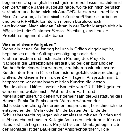
begonnen. Ursprünglich bin ich gelernter Schlosser, nachdem ich
den Beruf einige Jahre ausgeübt habe, wollte ich mich beruflich
verändern und habe mich mit AutoCAD- Kursen weitergebildet.
Mein Ziel war es, als Technischer Zeichner/Planer zu arbeiten
und bei GRIFFNER konnte ich meinen Berufswunsch
verwirklichen. Nach einigen Jahren in der Technik ergab sich die
Möglichkeit, die Customer Service Abteilung, das heutige
Projektmanagement, aufzubauen.
Was sind deine Aufgaben?
Wenn ein neuer Kaufantrag bei uns in Griffen eingelangt ist,
beginne ich mit der Auftragsbestätigung sprich der
kaufmännischen und technischen Prüfung des Projekts.
Nachdem die Einreichpläne erstellt und bei der zuständigen
Baubehörde eingereicht wurden, vereinbaren wir mit unseren
Kunden den Termin für die Bemusterung/Schlussbesprechung in
Griffen. Bei diesem Termin, der 2 – 4 Tage in Anspruch nimmt,
besprechen wir gemeinsam mit den Kunden die letzten
Plandetails und klären, welche Bauteile von GRIFFNER geliefert
werden und welche nicht. Während der Farb- und
Materialbemusterung gehen wir gemeinsam die Ausstattung des
Hauses Punkt für Punkt durch. Wurden während der
Schlussbesprechung Änderungen besprochen, berechne ich die
entsprechenden Mehr- oder Minderkosten. Am Ende der
Schlussbesprechung legen wir gemeinsam mit den Kunden und
in Absprache mit meiner Kollegin Anna den Liefertermin für das
Haus fest. Ich begleite das Projekt bis zum Montagebeginn, ab
der Montage ist der Bauleiter der Ansprechpartner für die