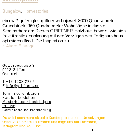
Bungalow
,
Homestories
ein maß-gefertigtes griffner wohnjuwel. 8000 Quadratmeter
Grundstück, 360 Quadratmeter Wohnfläche inklusive
Seminarbereich: Dieses GRIFFNER Holzhaus beweist wie sich
freie Architektenplanung mit den Vorzügen des Fertighausbaus
optimieren lässt. Die Inspiration zu...
« Ältere Einträge
Griffnerhaus GmbH
Gewerbestraße 3
9112 Griffen
Österreich
T
+43 4233 2237
E
info@griffner.com
Termin vereinbaren
Katalog bestellen
Musterhäuser besichtigen
Presse
Barrierefreiheitserklärung
Du willst noch mehr aktuelle Kundenprojekte und Umsetzungen
sehen? Bleibe am Laufenden und folge uns auf Facebook,
Instagram und YouTube.