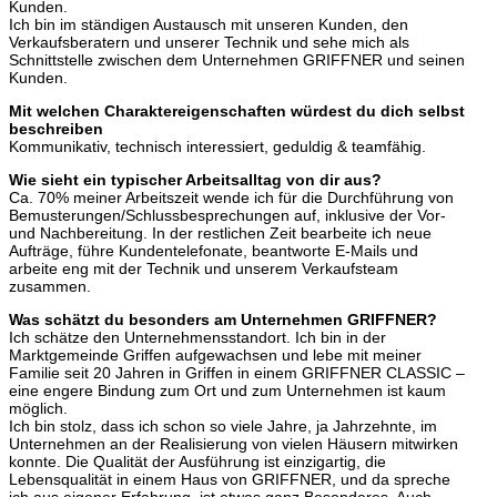
Kunden.
Ich bin im ständigen Austausch mit unseren Kunden, den
Verkaufsberatern und unserer Technik und sehe mich als
Schnittstelle zwischen dem Unternehmen GRIFFNER und seinen
Kunden.
Mit welchen Charaktereigenschaften würdest du dich selbst
beschreiben
Kommunikativ, technisch interessiert, geduldig & teamfähig.
Wie sieht ein typischer Arbeitsalltag von dir aus?
Ca. 70% meiner Arbeitszeit wende ich für die Durchführung von
Bemusterungen/Schlussbesprechungen auf, inklusive der Vor-
und Nachbereitung. In der restlichen Zeit bearbeite ich neue
Aufträge, führe Kundentelefonate, beantworte E-Mails und
arbeite eng mit der Technik und unserem Verkaufsteam
zusammen.
Was schätzt du besonders am Unternehmen GRIFFNER?
Ich schätze den Unternehmensstandort. Ich bin in der
Marktgemeinde Griffen aufgewachsen und lebe mit meiner
Familie seit 20 Jahren in Griffen in einem GRIFFNER CLASSIC –
eine engere Bindung zum Ort und zum Unternehmen ist kaum
möglich.
Ich bin stolz, dass ich schon so viele Jahre, ja Jahrzehnte, im
Unternehmen an der Realisierung von vielen Häusern mitwirken
konnte. Die Qualität der Ausführung ist einzigartig, die
Lebensqualität in einem Haus von GRIFFNER, und da spreche
ich aus eigener Erfahrung, ist etwas ganz Besonderes. Auch