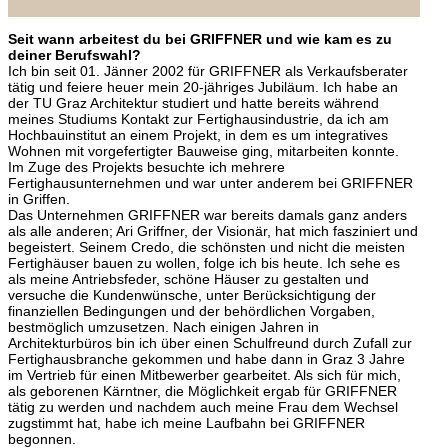
Seit wann arbeitest du bei GRIFFNER und wie kam es zu
deiner Berufswahl?
Ich bin seit 01. Jänner 2002 für GRIFFNER als Verkaufsberater
tätig und feiere heuer mein 20-jähriges Jubiläum. Ich habe an
der TU Graz Architektur studiert und hatte bereits während
meines Studiums Kontakt zur Fertighausindustrie, da ich am
Hochbauinstitut an einem Projekt, in dem es um integratives
Wohnen mit vorgefertigter Bauweise ging, mitarbeiten konnte.
Im Zuge des Projekts besuchte ich mehrere
Fertighausunternehmen und war unter anderem bei GRIFFNER
in Griffen.
Das Unternehmen GRIFFNER war bereits damals ganz anders
als alle anderen; Ari Griffner, der Visionär, hat mich fasziniert und
begeistert. Seinem Credo, die schönsten und nicht die meisten
Fertighäuser bauen zu wollen, folge ich bis heute. Ich sehe es
als meine Antriebsfeder, schöne Häuser zu gestalten und
versuche die Kundenwünsche, unter Berücksichtigung der
finanziellen Bedingungen und der behördlichen Vorgaben,
bestmöglich umzusetzen. Nach einigen Jahren in
Architekturbüros bin ich über einen Schulfreund durch Zufall zur
Fertighausbranche gekommen und habe dann in Graz 3 Jahre
im Vertrieb für einen Mitbewerber gearbeitet. Als sich für mich,
als geborenen Kärntner, die Möglichkeit ergab für GRIFFNER
tätig zu werden und nachdem auch meine Frau dem Wechsel
zugstimmt hat, habe ich meine Laufbahn bei GRIFFNER
begonnen.