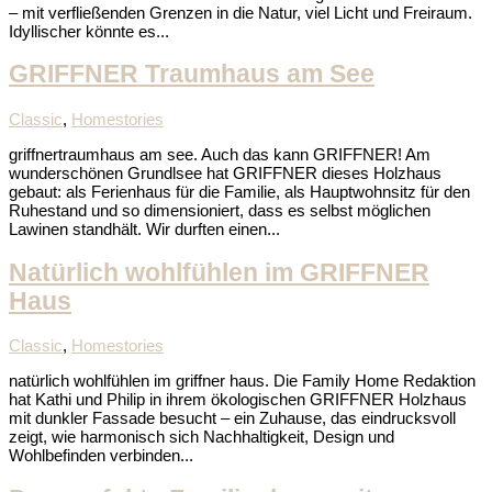
– mit verfließenden Grenzen in die Natur, viel Licht und Freiraum.
Idyllischer könnte es...
GRIFFNER Traumhaus am See
Classic
,
Homestories
griffnertraumhaus am see. Auch das kann GRIFFNER! Am
wunderschönen Grundlsee hat GRIFFNER dieses Holzhaus
gebaut: als Ferienhaus für die Familie, als Hauptwohnsitz für den
Ruhestand und so dimensioniert, dass es selbst möglichen
Lawinen standhält. Wir durften einen...
Natürlich wohlfühlen im GRIFFNER
Haus
Classic
,
Homestories
natürlich wohlfühlen im griffner haus. Die Family Home Redaktion
hat Kathi und Philip in ihrem ökologischen GRIFFNER Holzhaus
mit dunkler Fassade besucht – ein Zuhause, das eindrucksvoll
zeigt, wie harmonisch sich Nachhaltigkeit, Design und
Wohlbefinden verbinden...