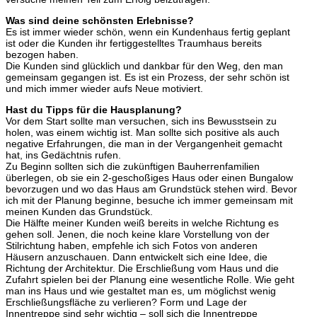
Was sind deine schönsten Erlebnisse?
Es ist immer wieder schön, wenn ein Kundenhaus fertig geplant
ist oder die Kunden ihr fertiggestelltes Traumhaus bereits
bezogen haben.
Die Kunden sind glücklich und dankbar für den Weg, den man
gemeinsam gegangen ist. Es ist ein Prozess, der sehr schön ist
und mich immer wieder aufs Neue motiviert.
Hast du Tipps für die Hausplanung?
Vor dem Start sollte man versuchen, sich ins Bewusstsein zu
holen, was einem wichtig ist. Man sollte sich positive als auch
negative Erfahrungen, die man in der Vergangenheit gemacht
hat, ins Gedächtnis rufen.
Zu Beginn sollten sich die zukünftigen Bauherrenfamilien
überlegen, ob sie ein 2-geschoßiges Haus oder einen Bungalow
bevorzugen und wo das Haus am Grundstück stehen wird. Bevor
ich mit der Planung beginne, besuche ich immer gemeinsam mit
meinen Kunden das Grundstück.
Die Hälfte meiner Kunden weiß bereits in welche Richtung es
gehen soll. Jenen, die noch keine klare Vorstellung von der
Stilrichtung haben, empfehle ich sich Fotos von anderen
Häusern anzuschauen. Dann entwickelt sich eine Idee, die
Richtung der Architektur. Die Erschließung vom Haus und die
Zufahrt spielen bei der Planung eine wesentliche Rolle. Wie geht
man ins Haus und wie gestaltet man es, um möglichst wenig
Erschließungsfläche zu verlieren? Form und Lage der
Innentreppe sind sehr wichtig – soll sich die Innentreppe