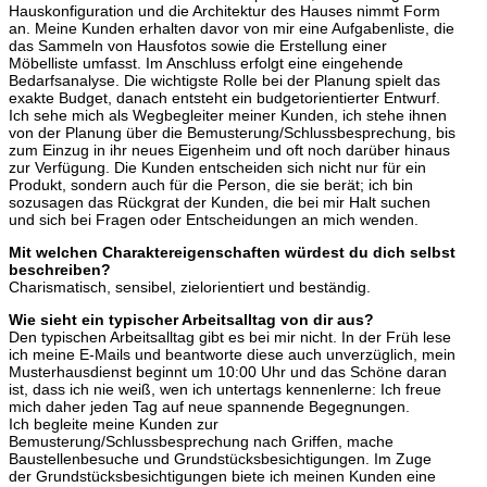
Hauskonfiguration und die Architektur des Hauses nimmt Form
an. Meine Kunden erhalten davor von mir eine Aufgabenliste, die
das Sammeln von Hausfotos sowie die Erstellung einer
Möbelliste umfasst. Im Anschluss erfolgt eine eingehende
Bedarfsanalyse. Die wichtigste Rolle bei der Planung spielt das
exakte Budget, danach entsteht ein budgetorientierter Entwurf.
Ich sehe mich als Wegbegleiter meiner Kunden, ich stehe ihnen
von der Planung über die Bemusterung/Schlussbesprechung, bis
zum Einzug in ihr neues Eigenheim und oft noch darüber hinaus
zur Verfügung. Die Kunden entscheiden sich nicht nur für ein
Produkt, sondern auch für die Person, die sie berät; ich bin
sozusagen das Rückgrat der Kunden, die bei mir Halt suchen
und sich bei Fragen oder Entscheidungen an mich wenden.
Mit welchen Charaktereigenschaften würdest du dich selbst
beschreiben?
Charismatisch, sensibel, zielorientiert und beständig.
Wie sieht ein typischer Arbeitsalltag von dir aus?
Den typischen Arbeitsalltag gibt es bei mir nicht. In der Früh lese
ich meine E-Mails und beantworte diese auch unverzüglich, mein
Musterhausdienst beginnt um 10:00 Uhr und das Schöne daran
ist, dass ich nie weiß, wen ich untertags kennenlerne: Ich freue
mich daher jeden Tag auf neue spannende Begegnungen.
Ich begleite meine Kunden zur
Bemusterung/Schlussbesprechung nach Griffen, mache
Baustellenbesuche und Grundstücksbesichtigungen. Im Zuge
der Grundstücksbesichtigungen biete ich meinen Kunden eine