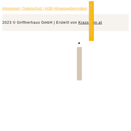
Katalog bestellen.
Impressum
|
Datenschutz
|
AGB
|
Hinweisgebersystem
2023 © Griffnerhaus GmbH | Erstellt von
Krassgrün.at
Jetzt anfragen.