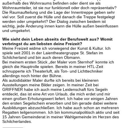
außerhalb des Wohnraums befinden oder dient sie als
Wohnraumteiler, ist sie nur funktionell oder doch repräsentativ?
Die Raumaufteilung und die Lage der Innentreppe geben sehr
viel vor. Soll zuerst die Hülle und danach die Treppe festgelegt
werden oder umgekehrt? Der Dialog zwischen beidem ist
wichtig, jede Änderung innen kann die Hülle außen beeinflussen
und umgekehrt.
Wie sieht dein Leben abseits der Berufswelt aus? Womit
verbringst du am liebsten deine Freizeit?
Meine Freizeit widme ich vorwiegend der Kunst & Kultur. Ich
spiele seit 2001 in der Laientheatergruppe St. Stefan im
Schilcherland und bin auch deren Obmann.
Bei meinem ersten Stück „der Maler vom Sternhof“ konnte ich
gleich die Hauptrolle spielen. Bereits in meiner HTL-Zeit
schnupperte ich Theaterluft, als Ton- und Lichttechniker
allerdings noch hinter der Bühne.
Als autodidakter Maler durfte ich bereits bei kleineren
Ausstellungen meine Bilder zeigen. In meiner Zeit bei
GRIFFNER habe ich auch meine Leidenschaft fürs Segeln
entdeckt, das ist eine Art von Urlaub, die mich erdet und mir
einen großen Erholungswert liefert. Ich habe vor einigen Jahren
den ersten Segelschein erworben und bin gerade dabei weitere
Ausbildungen abzuschließen. Ich habe auch schon an mehreren
Regatten teilgenommen. Ich bin kommunalpolitisch aktiv und seit
15 Jahren Gemeinderat in meiner Wahlgemeinde im Herzen des
Schilcherlandes.