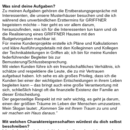
Was sind deine Aufgaben?
Zu meinen Aufgaben gehören die Erstberatungsgespräche mit
Interessenten, die unsere Musterhäuser besuchen und die ich
während des unverbindlichen Ersttermins für GRIFFNER
begeistern möchte – hier geht es vor allem darum,
herauszufinden, was ich für die Interessenten tun kann und ob
die Realisierung eines GRIFFNER Hauses mit den
Budgetvorgaben machbar ist.
Für meine Kundenprojekte erstelle ich Pläne und Kalkulationen
und kläre Ausführungsdetails mit den Kolleginnen und Kollegen
der Technikabteilungen in Griffen ab; ich bin für meine Kunden
federführender Begleiter bis zur
Bemusterung/Schlussbesprechung.
Mit vielen Kunden führe ich ein freundschaftliches Verhältnis, ich
schätze und respektiere die Leute, die zu mir Vertrauen
aufgebaut haben. Ich sehe es als großes Privileg, dass ich die
Kunden bei einer der wichtigsten Entscheidungen in ihrem Leben
begleiten kann – das bringt auch eine große Verantwortung mit
sich, schließlich hängt oft die finanzielle Existenz der Familie an
dieser Entscheidung.
Der gegenseitige Respekt ist mir sehr wichtig, es geht ja darum,
einen der größten Träume im Leben der Menschen umzusetzen.
Mein Slogan lautet:
„Kommen Sie mit Ihrem Traum zu uns und
wir machen ein Haus daraus.“
Mit welchen Charaktereigenschaften würdest du dich selbst
beschreiben?