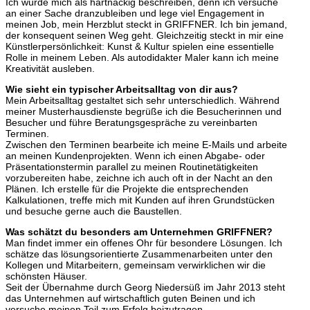
Ich würde mich als hartnäckig beschreiben, denn ich versuche
an einer Sache dranzubleiben und lege viel Engagement in
meinen Job, mein Herzblut steckt in GRIFFNER. Ich bin jemand,
der konsequent seinen Weg geht. Gleichzeitig steckt in mir eine
Künstlerpersönlichkeit: Kunst & Kultur spielen eine essentielle
Rolle in meinem Leben. Als autodidakter Maler kann ich meine
Kreativität ausleben.
Wie sieht ein typischer Arbeitsalltag von dir aus?
Mein Arbeitsalltag gestaltet sich sehr unterschiedlich. Während
meiner Musterhausdienste begrüße ich die Besucherinnen und
Besucher und führe Beratungsgespräche zu vereinbarten
Terminen.
Zwischen den Terminen bearbeite ich meine E-Mails und arbeite
an meinen Kundenprojekten. Wenn ich einen Abgabe- oder
Präsentationstermin parallel zu meinen Routinetätigkeiten
vorzubereiten habe, zeichne ich auch oft in der Nacht an den
Plänen. Ich erstelle für die Projekte die entsprechenden
Kalkulationen, treffe mich mit Kunden auf ihren Grundstücken
und besuche gerne auch die Baustellen.
Was schätzt du besonders am Unternehmen GRIFFNER?
Man findet immer ein offenes Ohr für besondere Lösungen. Ich
schätze das lösungsorientierte Zusammenarbeiten unter den
Kollegen und Mitarbeitern, gemeinsam verwirklichen wir die
schönsten Häuser.
Seit der Übernahme durch Georg Niedersüß im Jahr 2013 steht
das Unternehmen auf wirtschaftlich guten Beinen und ich
versuche meinen Teil zum Erfolg beizutragen.