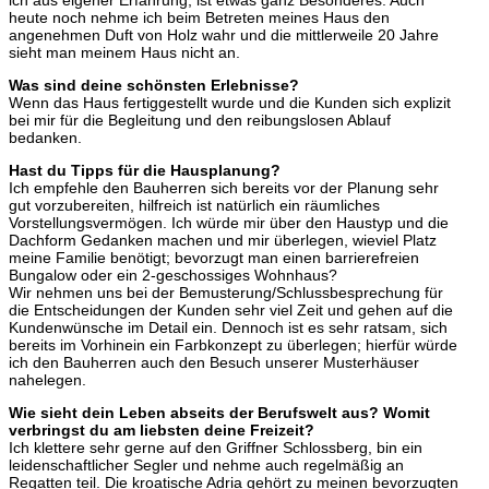
heute noch nehme ich beim Betreten meines Haus den
angenehmen Duft von Holz wahr und die mittlerweile 20 Jahre
sieht man meinem Haus nicht an.
Was sind deine schönsten Erlebnisse?
Wenn das Haus fertiggestellt wurde und die Kunden sich explizit
bei mir für die Begleitung und den reibungslosen Ablauf
bedanken.
Hast du Tipps für die Hausplanung?
Ich empfehle den Bauherren sich bereits vor der Planung sehr
gut vorzubereiten, hilfreich ist natürlich ein räumliches
Vorstellungsvermögen. Ich würde mir über den Haustyp und die
Dachform Gedanken machen und mir überlegen, wieviel Platz
meine Familie benötigt; bevorzugt man einen barrierefreien
Bungalow oder ein 2-geschossiges Wohnhaus?
Wir nehmen uns bei der Bemusterung/Schlussbesprechung für
die Entscheidungen der Kunden sehr viel Zeit und gehen auf die
Kundenwünsche im Detail ein. Dennoch ist es sehr ratsam, sich
bereits im Vorhinein ein Farbkonzept zu überlegen; hierfür würde
ich den Bauherren auch den Besuch unserer Musterhäuser
nahelegen.
Wie sieht dein Leben abseits der Berufswelt aus? Womit
verbringst du am liebsten deine Freizeit?
Ich klettere sehr gerne auf den Griffner Schlossberg, bin ein
leidenschaftlicher Segler und nehme auch regelmäßig an
Regatten teil. Die kroatische Adria gehört zu meinen bevorzugten