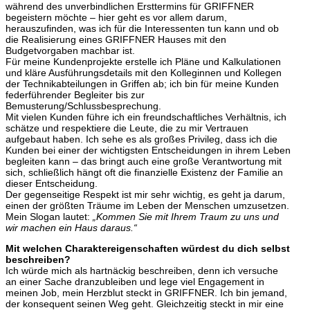
während des unverbindlichen Ersttermins für GRIFFNER
begeistern möchte – hier geht es vor allem darum,
herauszufinden, was ich für die Interessenten tun kann und ob
die Realisierung eines GRIFFNER Hauses mit den
Budgetvorgaben machbar ist.
Für meine Kundenprojekte erstelle ich Pläne und Kalkulationen
und kläre Ausführungsdetails mit den Kolleginnen und Kollegen
der Technikabteilungen in Griffen ab; ich bin für meine Kunden
federführender Begleiter bis zur
Bemusterung/Schlussbesprechung.
Mit vielen Kunden führe ich ein freundschaftliches Verhältnis, ich
schätze und respektiere die Leute, die zu mir Vertrauen
aufgebaut haben. Ich sehe es als großes Privileg, dass ich die
Kunden bei einer der wichtigsten Entscheidungen in ihrem Leben
begleiten kann – das bringt auch eine große Verantwortung mit
sich, schließlich hängt oft die finanzielle Existenz der Familie an
dieser Entscheidung.
Der gegenseitige Respekt ist mir sehr wichtig, es geht ja darum,
einen der größten Träume im Leben der Menschen umzusetzen.
Mein Slogan lautet:
„Kommen Sie mit Ihrem Traum zu uns und
wir machen ein Haus daraus.“
Mit welchen Charaktereigenschaften würdest du dich selbst
beschreiben?
Ich würde mich als hartnäckig beschreiben, denn ich versuche
an einer Sache dranzubleiben und lege viel Engagement in
meinen Job, mein Herzblut steckt in GRIFFNER. Ich bin jemand,
der konsequent seinen Weg geht. Gleichzeitig steckt in mir eine