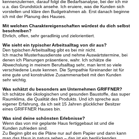
kennenzulernen, darauf folgt die Bedarfsanalyse, bei der ich mir
u.a. das Grundstück ansehe. Ich eruiere, was die Kunden sich
vorstellen und kläre den Budgetrahmen ab. Erst danach beginne
ich mit der Planung des Hauses.
Mit welchen Charaktereigenschaften würdest du dich selbst
beschreiben?
Ehrlich, offen, sehr geradlinig und zielorientiert.
Wie sieht ein typischer Arbeitsalltag von dir aus?
Den typischen Arbeitsalltag gibt es bei mir nicht.
Ich mache Musterhausdienste und nehme Auswärtstermine, bei
denen ich Planungen präsentiere, wahr. Ich schätze die
Abwechslung in meinem Berufsalltag sehr, man lernt so viele
verschiedene Leute kennen. Die Sympathie füreinander ist für
eine gute und konstruktive Zusammenarbeit mit den Kunden
sehr wichtig.
Was schätzt du besonders am Unternehmen GRIFFNER?
Ich schätze die ökologischen und gesunden Baustoffe, das super
Raumklima, die Qualität des Produkts. Und ich spreche aus
eigener Erfahrung, da ich seit 15 Jahren glücklicher Besitzer
eines GRIFFNER Hauses bin.
Was sind deine schönsten Erlebnisse?
Wenn das von mir geplante Haus fertiggebaut ist und die
Kunden zufrieden sind.
Zu Beginn gibt es die Pläne nur auf dem Papier und dann kann
man das Haus in natura sehen – das ist ein beglückendes