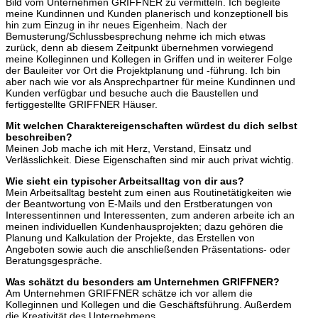
Bild vom Unternehmen GRIFFNER zu vermitteln. Ich begleite
meine Kundinnen und Kunden planerisch und konzeptionell bis
hin zum Einzug in ihr neues Eigenheim. Nach der
Bemusterung/Schlussbesprechung nehme ich mich etwas
zurück, denn ab diesem Zeitpunkt übernehmen vorwiegend
meine Kolleginnen und Kollegen in Griffen und in weiterer Folge
der Bauleiter vor Ort die Projektplanung und -führung. Ich bin
aber nach wie vor als Ansprechpartner für meine Kundinnen und
Kunden verfügbar und besuche auch die Baustellen und
fertiggestellte GRIFFNER Häuser.
Mit welchen Charaktereigenschaften würdest du dich selbst
beschreiben?
Meinen Job mache ich mit Herz, Verstand, Einsatz und
Verlässlichkeit. Diese Eigenschaften sind mir auch privat wichtig.
Wie sieht ein typischer Arbeitsalltag von dir aus?
Mein Arbeitsalltag besteht zum einen aus Routinetätigkeiten wie
der Beantwortung von E-Mails und den Erstberatungen von
Interessentinnen und Interessenten, zum anderen arbeite ich an
meinen individuellen Kundenhausprojekten; dazu gehören die
Planung und Kalkulation der Projekte, das Erstellen von
Angeboten sowie auch die anschließenden Präsentations- oder
Beratungsgespräche.
Was schätzt du besonders am Unternehmen GRIFFNER?
Am Unternehmen GRIFFNER schätze ich vor allem die
Kolleginnen und Kollegen und die Geschäftsführung. Außerdem
die Kreativität des Unternehmens.