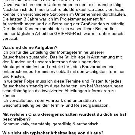
Davor war ich in einem Unternehmen in der Textilbranche tätig.
Nachdem ich dort meine Lehre als Bürokauffrau absolviert habe,
konnte ich verschiedene Stationen im Unternehmen durchlaufen.
Die letzten 3 Jahre war ich im Projektmanagement für
Ausschreibungen und die Betreuung der Großkunden zuständig.
Der direkte Kundenkontakt, der ein wesentlicher Bestandteil
meiner täglichen Arbeit bei GRIFFNER ist, war mir daher bereits
vertraut.
Was sind deine Aufgaben?
Ich bin für die Einteilung der Montagetermine unserer
Bauvorhaben zuständig. Das heißt, ich lege in Abstimmung mit
den Kunden und unseren internen Abteilungen den
Montagetermin fest und erstelle für jedes Bauvorhaben ein
entsprechendes Terminserviceblatt mit den wichtigsten Terminen
und Fristen.
In weiterer Folge muss ich diese Termine und Fristen für jedes
Bauvorhaben ständig im Auge behalten, um bei Verzögerungen
schnellstmöglich die involvierten Abteilungen informieren zu
können.
Ich verwalte auch den Fuhrpark und unterstütze die
Geschäftsleitung bei der Termin- und Reiseorganisation.
Mit welchen Charaktereigenschaften würdest du dich selbst
beschreiben?
Kommunikativ, teamfähig, geradlinig & authentisch.
Wie sieht ein typischer Arbeitsalltag von dir aus?