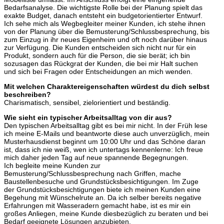
Bedarfsanalyse. Die wichtigste Rolle bei der Planung spielt das
exakte Budget, danach entsteht ein budgetorientierter Entwurf.
Ich sehe mich als Wegbegleiter meiner Kunden, ich stehe ihnen
von der Planung über die Bemusterung/Schlussbesprechung, bis
zum Einzug in ihr neues Eigenheim und oft noch darüber hinaus
zur Verfügung. Die Kunden entscheiden sich nicht nur für ein
Produkt, sondern auch für die Person, die sie berät; ich bin
sozusagen das Rückgrat der Kunden, die bei mir Halt suchen
und sich bei Fragen oder Entscheidungen an mich wenden.
Mit welchen Charaktereigenschaften würdest du dich selbst
beschreiben?
Charismatisch, sensibel, zielorientiert und beständig.
Wie sieht ein typischer Arbeitsalltag von dir aus?
Den typischen Arbeitsalltag gibt es bei mir nicht. In der Früh lese
ich meine E-Mails und beantworte diese auch unverzüglich, mein
Musterhausdienst beginnt um 10:00 Uhr und das Schöne daran
ist, dass ich nie weiß, wen ich untertags kennenlerne: Ich freue
mich daher jeden Tag auf neue spannende Begegnungen.
Ich begleite meine Kunden zur
Bemusterung/Schlussbesprechung nach Griffen, mache
Baustellenbesuche und Grundstücksbesichtigungen. Im Zuge
der Grundstücksbesichtigungen biete ich meinen Kunden eine
Begehung mit Wünschelrute an. Da ich selber bereits negative
Erfahrungen mit Wasseradern gemacht habe, ist es mir ein
großes Anliegen, meine Kunde diesbezüglich zu beraten und bei
Bedarf geeignete Lösungen anzubieten.