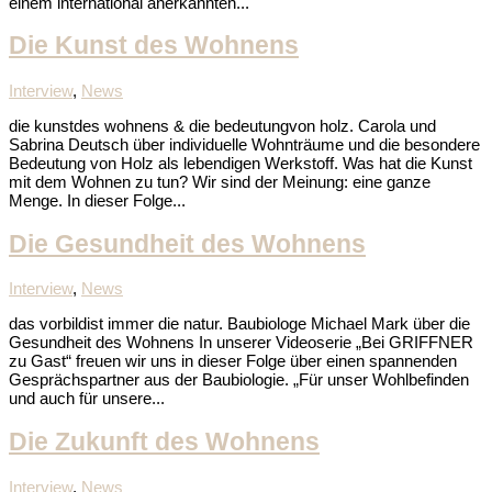
einem international anerkannten...
Die Kunst des Wohnens
Interview
,
News
die kunstdes wohnens & die bedeutungvon holz. Carola und
Sabrina Deutsch über individuelle Wohnträume und die besondere
Bedeutung von Holz als lebendigen Werkstoff. Was hat die Kunst
mit dem Wohnen zu tun? Wir sind der Meinung: eine ganze
Menge. In dieser Folge...
Die Gesundheit des Wohnens
Interview
,
News
das vorbildist immer die natur. Baubiologe Michael Mark über die
Gesundheit des Wohnens In unserer Videoserie „Bei GRIFFNER
zu Gast“ freuen wir uns in dieser Folge über einen spannenden
Gesprächspartner aus der Baubiologie. „Für unser Wohlbefinden
und auch für unsere...
Die Zukunft des Wohnens
Interview
,
News