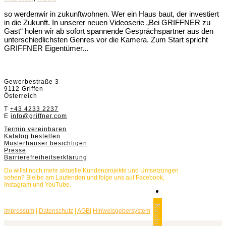
so werdenwir in zukunftwohnen. Wer ein Haus baut, der investiert
in die Zukunft. In unserer neuen Videoserie „Bei GRIFFNER zu
Gast“ holen wir ab sofort spannende Gesprächspartner aus den
unterschiedlichsten Genres vor die Kamera. Zum Start spricht
GRIFFNER Eigentümer...
Griffnerhaus GmbH
Gewerbestraße 3
9112 Griffen
Österreich
T
+43 4233 2237
E
info@griffner.com
Termin vereinbaren
Katalog bestellen
Musterhäuser besichtigen
Presse
Barrierefreiheitserklärung
Du willst noch mehr aktuelle Kundenprojekte und Umsetzungen
sehen? Bleibe am Laufenden und folge uns auf Facebook,
Instagram und YouTube.
Impressum
|
Datenschutz
|
AGB
|
Hinweisgebersystem