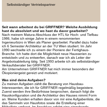
Selbstständiger Vertriebspartner
Seit wann arbeitest du bei GRIFFNER? Welche Ausbildung
hast du absolviert und wo hast du davor gearbeitet?
Nach meinem Matura-Abschluss der HTL für Hoch- und Tiefbau
1986, habe ich einige Jahre in einem renommierten
Ingenieurbüro in Wien als Planer gearbeitet. Parallel dazu habe
ich 6 Semester Architektur an der TU Wien studiert. Im Jahr
1990 wechselte ich zu einem der Pioniere der Fertighaus-
Branche. Ich hatte dort die Möglichkeit neue Hausserien zu
entwickeln und zu entwerfen, danach war ich als Leiter der
Angebotsabteilung tätig. Seit 1993 arbeite ich als selbstständiger
Verkaufsberater bei GRIFFNER.
Am Unternehmen GRIFFNER hat mich immer besonders der
Ökopioniergeist gereizt und motiviert.
Was sind deine Aufgaben?
Zu meinen Aufgaben zählt die Beratung von Hausbau-
Interessenten, die ich für GRIFFNER regelmäßig begeistere.
Zuerst werden ihre Bedürfnisse besprochen, danach folgt die
Hauskonfiguration und die Architektur des Hauses nimmt Form
an. Meine Kunden erhalten davor von mir eine Aufgabenliste, die
das Sammeln von Hausfotos sowie die Erstellung einer
Möbelliste umfasst. Im Anschluss erfolgt eine eingehende