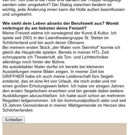
werden oder umgekehrt? Der Dialog zwischen beidem ist
wichtig, jede Änderung innen kann die Hülle außen beeinflussen
und umgekehrt.
Wie sieht dein Leben abseits der Berufswelt aus? Womit
verbringst du am liebsten deine Freizeit?
Meine Freizeit widme ich vorwiegend der Kunst & Kultur. Ich
spiele seit 2001 in der Laientheatergruppe St. Stefan im
Schilcherland und bin auch deren Obmann.
Bei meinem ersten Stück „der Maler vom Sternhof“ konnte ich
gleich die Hauptrolle spielen. Bereits in meiner HTL-Zeit
schnupperte ich Theaterluft, als Ton- und Lichttechniker
allerdings noch hinter der Bühne.
Als autodidakter Maler durfte ich bereits bei kleineren
Ausstellungen meine Bilder zeigen. In meiner Zeit bei
GRIFFNER habe ich auch meine Leidenschaft fürs Segeln
entdeckt, das ist eine Art von Urlaub, die mich erdet und mir
einen großen Erholungswert liefert. Ich habe vor einigen Jahren
den ersten Segelschein erworben und bin gerade dabei weitere
Ausbildungen abzuschließen. Ich habe auch schon an mehreren
Regatten teilgenommen. Ich bin kommunalpolitisch aktiv und seit
15 Jahren Gemeinderat in meiner Wahlgemeinde im Herzen des
Schilcherlandes.
Schließen