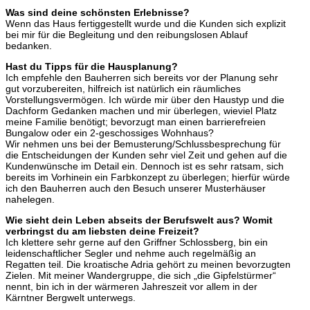
Was sind deine schönsten Erlebnisse?
Wenn das Haus fertiggestellt wurde und die Kunden sich explizit
bei mir für die Begleitung und den reibungslosen Ablauf
bedanken.
Hast du Tipps für die Hausplanung?
Ich empfehle den Bauherren sich bereits vor der Planung sehr
gut vorzubereiten, hilfreich ist natürlich ein räumliches
Vorstellungsvermögen. Ich würde mir über den Haustyp und die
Dachform Gedanken machen und mir überlegen, wieviel Platz
meine Familie benötigt; bevorzugt man einen barrierefreien
Bungalow oder ein 2-geschossiges Wohnhaus?
Wir nehmen uns bei der Bemusterung/Schlussbesprechung für
die Entscheidungen der Kunden sehr viel Zeit und gehen auf die
Kundenwünsche im Detail ein. Dennoch ist es sehr ratsam, sich
bereits im Vorhinein ein Farbkonzept zu überlegen; hierfür würde
ich den Bauherren auch den Besuch unserer Musterhäuser
nahelegen.
Wie sieht dein Leben abseits der Berufswelt aus? Womit
verbringst du am liebsten deine Freizeit?
Ich klettere sehr gerne auf den Griffner Schlossberg, bin ein
leidenschaftlicher Segler und nehme auch regelmäßig an
Regatten teil. Die kroatische Adria gehört zu meinen bevorzugten
Zielen. Mit meiner Wandergruppe, die sich „die Gipfelstürmer“
nennt, bin ich in der wärmeren Jahreszeit vor allem in der
Kärntner Bergwelt unterwegs.