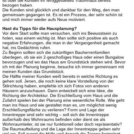
ist oder die Kunden ihr fertiggestelltes Traumhaus bereits
bezogen haben.
Die Kunden sind glücklich und dankbar für den Weg, den man
gemeinsam gegangen ist. Es ist ein Prozess, der sehr schön ist
und mich immer wieder aufs Neue motiviert.
Hast du Tipps für die Hausplanung?
Vor dem Start sollte man versuchen, sich ins Bewusstsein zu
holen, was einem wichtig ist. Man sollte sich positive als auch
negative Erfahrungen, die man in der Vergangenheit gemacht
hat, ins Gedächtnis rufen.
Zu Beginn sollten sich die zukünftigen Bauherrenfamilien
überlegen, ob sie ein 2-geschoßiges Haus oder einen Bungalow
bevorzugen und wo das Haus am Grundstück stehen wird. Bevor
ich mit der Planung beginne, besuche ich immer gemeinsam mit
meinen Kunden das Grundstück.
Die Hälfte meiner Kunden weiß bereits in welche Richtung es
gehen soll. Jenen, die noch keine klare Vorstellung von der
Stilrichtung haben, empfehle ich sich Fotos von anderen
Häusern anzuschauen. Dann entwickelt sich eine Idee, die
Richtung der Architektur. Die Erschließung vom Haus und die
Zufahrt spielen bei der Planung eine wesentliche Rolle. Wie geht
man ins Haus und wie gestaltet man es, um möglichst wenig
Erschließungsfläche zu verlieren? Form und Lage der
Innentreppe sind sehr wichtig – soll sich die Innentreppe
außerhalb des Wohnraums befinden oder dient sie als
Wohnraumteiler, ist sie nur funktionell oder doch repräsentativ?
Die Raumaufteilung und die Lage der Innentreppe geben sehr
viel vor. Soll zuerst die Hülle und danach die Treppe festgelegt