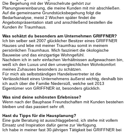
Die Begehung mit der Wünschelrute gehört zur
Planungsvereinbarung, die meine Kunden mit mir abschließen.
Auf die gemeinsame Grundstücksbegehung folgt die
Bedarfsanalyse, meist 2 Wochen später findet die
Angebotspräsentation statt und anschließend bestellen die
Kunden ihr Traumhaus.
Was schätzt du besonders am Unternehmen GRIFFNER?
Ich bin selber seit 2007 glücklicher Besitzer eines GRIFFNER
Hauses und lebe mit meiner Traumfrau somit in meinem
persönlichen Traumhaus. Mich fasziniert die ökologische
Bauweise und das einzigartige Wohngefühl.
Nachdem ich in sehr einfachen Verhältnissen aufgewachsen bin,
weiß ich den Luxus und den unvergleichlichen Wohnkomfort
meines Zuhauses besonders zu schätzen.
Für mich als selbstständigen Handelsvertreter ist die
Verlässlichkeit eines Unternehmens äußerst wichtig, deshalb bin
ich auch über die Familie Niedersüß, welche seit 2013
Eigentümer von GRIFFNER ist, besonders glücklich.
Was sind deine schönsten Erlebnisse?
Wenn nach der Bauphase Freundschaften mit Kunden bestehen
bleiben und das passiert sehr oft.
Hast du Tipps für die Hausplanung?
Eine gute Beratung ist ausschlaggebend, ich stehe mit vollem
Einsatz und Inspiration dafür gerne zur Verfügung.
Ich habe in meiner fast 30-jährigen Tätigkeit bei GRIFFNER bei