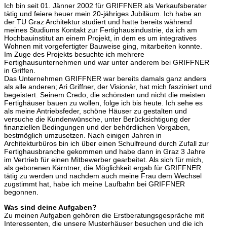
Ich bin seit 01. Jänner 2002 für GRIFFNER als Verkaufsberater
tätig und feiere heuer mein 20-jähriges Jubiläum. Ich habe an
der TU Graz Architektur studiert und hatte bereits während
meines Studiums Kontakt zur Fertighausindustrie, da ich am
Hochbauinstitut an einem Projekt, in dem es um integratives
Wohnen mit vorgefertigter Bauweise ging, mitarbeiten konnte.
Im Zuge des Projekts besuchte ich mehrere
Fertighausunternehmen und war unter anderem bei GRIFFNER
in Griffen.
Das Unternehmen GRIFFNER war bereits damals ganz anders
als alle anderen; Ari Griffner, der Visionär, hat mich fasziniert und
begeistert. Seinem Credo, die schönsten und nicht die meisten
Fertighäuser bauen zu wollen, folge ich bis heute. Ich sehe es
als meine Antriebsfeder, schöne Häuser zu gestalten und
versuche die Kundenwünsche, unter Berücksichtigung der
finanziellen Bedingungen und der behördlichen Vorgaben,
bestmöglich umzusetzen. Nach einigen Jahren in
Architekturbüros bin ich über einen Schulfreund durch Zufall zur
Fertighausbranche gekommen und habe dann in Graz 3 Jahre
im Vertrieb für einen Mitbewerber gearbeitet. Als sich für mich,
als geborenen Kärntner, die Möglichkeit ergab für GRIFFNER
tätig zu werden und nachdem auch meine Frau dem Wechsel
zugstimmt hat, habe ich meine Laufbahn bei GRIFFNER
begonnen.
Was sind deine Aufgaben?
Zu meinen Aufgaben gehören die Erstberatungsgespräche mit
Interessenten, die unsere Musterhäuser besuchen und die ich