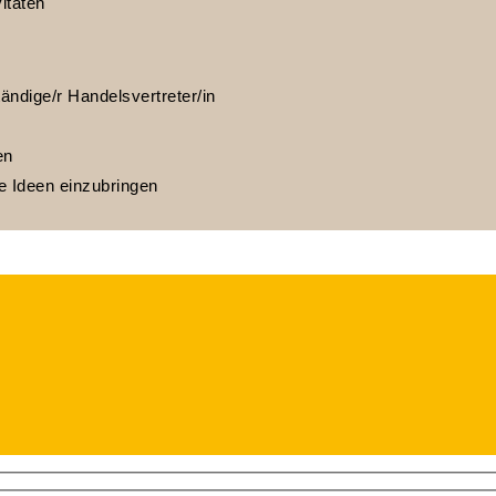
itäten
ändige/r Handelsvertreter/in
en
e Ideen einzubringen