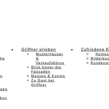
Griffner erleben
Zufriedene 
Musterhäuser
Homes
che
&
Bilderbu
Verkaufsbüros
Kundenm
Blick hinter die
Fassaden
en
Messen & Events
Zu Gast bei
Griffner
ngen
ikon