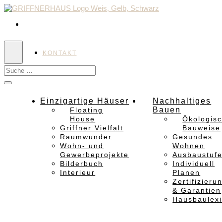
KONTAKT
Einzigartige Häuser
Nachhaltiges
Bauen
Floating
House
Ökologis
Griffner Vielfalt
Bauweise
Raumwunder
Gesundes
Wohn- und
Wohnen
Gewerbeprojekte
Ausbaustuf
Bilderbuch
Individuell
Interieur
Planen
Zertifizieru
& Garantien
Hausbaulex