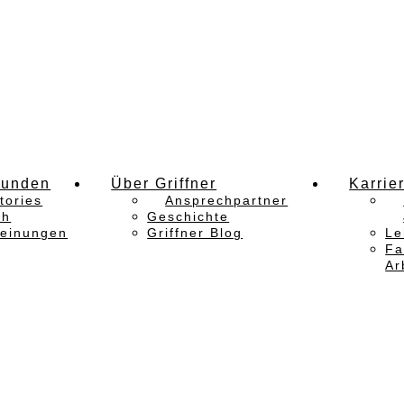
Kunden
Über Griffner
Karrie
tories
Ansprechpartner
ch
Geschichte
einungen
Griffner Blog
Le
Fa
Ar