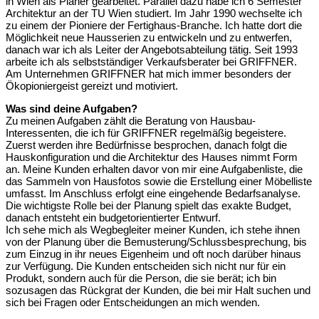
in Wien als Planer gearbeitet. Parallel dazu habe ich 6 Semester
Architektur an der TU Wien studiert. Im Jahr 1990 wechselte ich
zu einem der Pioniere der Fertighaus-Branche. Ich hatte dort die
Möglichkeit neue Hausserien zu entwickeln und zu entwerfen,
danach war ich als Leiter der Angebotsabteilung tätig. Seit 1993
arbeite ich als selbstständiger Verkaufsberater bei GRIFFNER.
Am Unternehmen GRIFFNER hat mich immer besonders der
Ökopioniergeist gereizt und motiviert.
Was sind deine Aufgaben?
Zu meinen Aufgaben zählt die Beratung von Hausbau-
Interessenten, die ich für GRIFFNER regelmäßig begeistere.
Zuerst werden ihre Bedürfnisse besprochen, danach folgt die
Hauskonfiguration und die Architektur des Hauses nimmt Form
an. Meine Kunden erhalten davor von mir eine Aufgabenliste, die
das Sammeln von Hausfotos sowie die Erstellung einer Möbelliste
umfasst. Im Anschluss erfolgt eine eingehende Bedarfsanalyse.
Die wichtigste Rolle bei der Planung spielt das exakte Budget,
danach entsteht ein budgetorientierter Entwurf.
Ich sehe mich als Wegbegleiter meiner Kunden, ich stehe ihnen
von der Planung über die Bemusterung/Schlussbesprechung, bis
zum Einzug in ihr neues Eigenheim und oft noch darüber hinaus
zur Verfügung. Die Kunden entscheiden sich nicht nur für ein
Produkt, sondern auch für die Person, die sie berät; ich bin
sozusagen das Rückgrat der Kunden, die bei mir Halt suchen und
sich bei Fragen oder Entscheidungen an mich wenden.