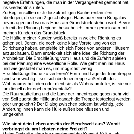
negative Erfahrungen, die man in der Vergangenheit gemacht hat,
ins Gedächtnis rufen.
Zu Beginn sollten sich die zukünftigen Bauherrenfamilien
überlegen, ob sie ein 2-geschoßiges Haus oder einen Bungalow
bevorzugen und wo das Haus am Grundstück stehen wird. Bevor
ich mit der Planung beginne, besuche ich immer gemeinsam mit
meinen Kunden das Grundstück.
Die Hälfte meiner Kunden weiß bereits in welche Richtung es
gehen soll. Jenen, die noch keine klare Vorstellung von der
Stilrichtung haben, empfehle ich sich Fotos von anderen Häusern
anzuschauen. Dann entwickelt sich eine Idee, die Richtung der
Architektur. Die Erschließung vom Haus und die Zufahrt spielen
bei der Planung eine wesentliche Rolle. Wie geht man ins Haus
und wie gestaltet man es, um möglichst wenig
Erschließungsfläche zu verlieren? Form und Lage der Innentreppe
sind sehr wichtig – soll sich die Innentreppe außerhalb des
Wohnraums befinden oder dient sie als Wohnraumteiler, ist sie nur
funktionell oder doch repräsentativ?
Die Raumaufteilung und die Lage der Innentreppe geben sehr viel
vor. Soll zuerst die Hülle und danach die Treppe festgelegt werden
oder umgekehrt? Der Dialog zwischen beidem ist wichtig, jede
Änderung innen kann die Hülle außen beeinflussen und
umgekehrt.
Wie sieht dein Leben abseits der Berufswelt aus? Womit
verbringst du am liebsten deine Freizeit?
Meine Freizeit widme ich vorwiegend der Kunst & Kultur. Ich