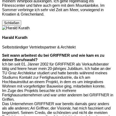
meinem Whirlpool ausklingen. Ich gehe regelmäßig ins
Fitnesscenter und fahre auch gern mit dem Mountainbike. Im
Sommer verbringe ich sehr viel Zeit am Meer, vorwiegend in
Kroatien & Griechenland.
Schließen
Harald Kurath
Selbstständiger Vertriebspartner & Architekt
Seit wann arbeitest du bei GRIFFNER und wie kam es zu
deiner Berufswahl?
Ich bin seit 01. Jänner 2002 für GRIFFNER als Verkaufsberater
tätig und feiere heuer mein 20-jähriges Jubiläum. Ich habe an der
TU Graz Architektur studiert und hatte bereits während meines
Studiums Kontakt zur Fertighausindustrie, da ich am
Hochbauinstitut an einem Projekt, in dem es um integratives
Wohnen mit vorgefertigter Bauweise ging, mitarbeiten konnte.
Im Zuge des Projekts besuchte ich mehrere
Fertighausunternehmen und war unter anderem bei GRIFFNER in
Griffen.
Das Unternehmen GRIFFNER war bereits damals ganz anders
als alle anderen; Ari Griffner, der Visionär, hat mich fasziniert und
begeistert. Seinem Credo, die schönsten und nicht die meisten