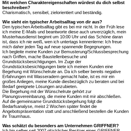
Mit welchen Charaktereigenschaften würdest du dich selbst
beschreiben?
Charismatisch, sensibel, zielorientiert und beständig.
Wie sieht ein typischer Arbeitsalltag von dir aus?
Den typischen Arbeitsalltag gibt es bei mir nicht. In der Früh lese
ich meine E-Mails und beantworte diese auch unverzüglich, mein
Musterhausdienst beginnt um 10:00 Uhr und das Schöne daran
ist, dass ich nie weiß, wen ich untertags kennenlerne: Ich freue
mich daher jeden Tag auf neue spannende Begegnungen.
Ich begleite meine Kunden zur Bemusterung/Schlussbesprechung
nach Griffen, mache Baustellenbesuche und
Grundstücksbesichtigungen. Im Zuge der
Grundstücksbesichtigungen biete ich meinen Kunden eine
Begehung mit Wünschelrute an. Da ich selber bereits negative
Erfahrungen mit Wasseradern gemacht habe, ist es mir ein
großes Anliegen, meine Kunde diesbezüglich zu beraten und bei
Bedarf geeignete Lösungen anzubieten.
Die Begehung mit der Wünschelrute gehört zur
Planungsvereinbarung, die meine Kunden mit mir abschließen.
Auf die gemeinsame Grundstücksbegehung folgt die
Bedarfsanalyse, meist 2 Wochen später findet die
Angebotspräsentation statt und anschließend bestellen die Kunden
ihr Traumhaus.
Was schätzt du besonders am Unternehmen GRIFFNER?
Ich bin selber seit 2007 glücklicher Besitzer eines GRIFFNER