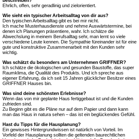
beschreiben?
Ehrlich, offen, sehr geradlinig und zielorientiert.
Wie sieht ein typischer Arbeitsalltag von dir aus?
Den typischen Arbeitsalltag gibt es bei mir nicht.
Ich mache Musterhausdienste und nehme Auswärtstermine, bei
denen ich Planungen präsentiere, wahr. Ich schätze die
Abwechslung in meinem Berufsalltag sehr, man lernt so viele
verschiedene Leute kennen. Die Sympathie füreinander ist für eine
gute und konstruktive Zusammenarbeit mit den Kunden sehr
wichtig.
Was schätzt du besonders am Unternehmen GRIFFNER?
Ich schätze die ökologischen und gesunden Baustoffe, das super
Raumklima, die Qualität des Produkts. Und ich spreche aus
eigener Erfahrung, da ich seit 15 Jahren glücklicher Besitzer eines
GRIFFNER Hauses bin.
Was sind deine schönsten Erlebnisse?
Wenn das von mir geplante Haus fertiggebaut ist und die Kunden
zufrieden sind.
Zu Beginn gibt es die Pläne nur auf dem Papier und dann kann
man das Haus in natura sehen – das ist ein beglückendes Gefühl.
Hast du Tipps für die Hausplanung?
Ein gewisses Hintergrundwissen ist natürlich von Vorteil. Im
Vorfeld der Hausplanung sollten die geltenden baurechtlichen