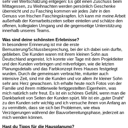
sehr viel Wertschätzung entgegen: Es gibt einen Zuschuss beim
Mittagessen, zu Weihnachten werden persönlich Geschenke
überreicht und zu Fasching kommen wir jedes Jahr in den
Genuss von frischen Faschingskrapfen. Ich kann mir meine Arbeit
außerhalb der Kernarbeitszeiten selber einteilen und schätze den
offenen, kollegialen Umgang und die gegenseitige Unterstützung
innerhalb unseres Teams.
Was sind deine schönsten Erlebnisse?
In besonderer Erinnerung ist mir die erste
Bemusterung/Schlussbesprechung, bei der ich dabei sein durfte,
geblieben. Die Kunden waren mit ihrem kleinen Sohn aus
Deutschland angereist. Ich konnte vier Tage mit dem Projektleiter
und den Kunden verbringen und mitverfolgen, wie die letzten
Planungsdetails und das Farbkonzept ihres Hauses festgelegt
wurden. Durch die gemeinsam verbrachte, mitunter auch
intensive Zeit, sind mir die Kunden und vor allem ihr kleiner Sohn
sehr ans Herz gewachsen. Ich erhalte heute noch Fotos von der
Familie und ihrem mittlerweile fertiggestellten Eigenheim, was
mich natürlich sehr freut. Es ist ein schönes Gefühl, wenn man die
Dankbarkeit von Seiten der Kunden spürt. Mir ist ein „guter Draht“
zu den Kunden sehr wichtig und ich versuche ihnen von Anfang an
zu vermitteln, dass sie sich bei Problemen, wie etwa
Verzögerungen während der Bauvorbereitungsphase, jederzeit an
mich wenden können.
Hast du Tipps für die Hausplanung?