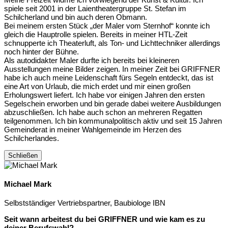
spiele seit 2001 in der Laientheatergruppe St. Stefan im
Schilcherland und bin auch deren Obmann.
Bei meinem ersten Stück „der Maler vom Sternhof“ konnte ich
gleich die Hauptrolle spielen. Bereits in meiner HTL-Zeit
schnupperte ich Theaterluft, als Ton- und Lichttechniker allerdings
noch hinter der Bühne.
Als autodidakter Maler durfte ich bereits bei kleineren
Ausstellungen meine Bilder zeigen. In meiner Zeit bei GRIFFNER
habe ich auch meine Leidenschaft fürs Segeln entdeckt, das ist
eine Art von Urlaub, die mich erdet und mir einen großen
Erholungswert liefert. Ich habe vor einigen Jahren den ersten
Segelschein erworben und bin gerade dabei weitere Ausbildungen
abzuschließen. Ich habe auch schon an mehreren Regatten
teilgenommen. Ich bin kommunalpolitisch aktiv und seit 15 Jahren
Gemeinderat in meiner Wahlgemeinde im Herzen des
Schilcherlandes.
Schließen
Michael Mark
Selbstständiger Vertriebspartner, Baubiologe IBN
Seit wann arbeitest du bei GRIFFNER und wie kam es zu
deiner Berufswahl?