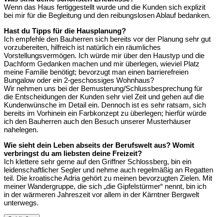
Wenn das Haus fertiggestellt wurde und die Kunden sich explizit
bei mir für die Begleitung und den reibungslosen Ablauf bedanken.
Hast du Tipps für die Hausplanung?
Ich empfehle den Bauherren sich bereits vor der Planung sehr gut
vorzubereiten, hilfreich ist natürlich ein räumliches
Vorstellungsvermögen. Ich würde mir über den Haustyp und die
Dachform Gedanken machen und mir überlegen, wieviel Platz
meine Familie benötigt; bevorzugt man einen barrierefreien
Bungalow oder ein 2-geschossiges Wohnhaus?
Wir nehmen uns bei der Bemusterung/Schlussbesprechung für
die Entscheidungen der Kunden sehr viel Zeit und gehen auf die
Kundenwünsche im Detail ein. Dennoch ist es sehr ratsam, sich
bereits im Vorhinein ein Farbkonzept zu überlegen; hierfür würde
ich den Bauherren auch den Besuch unserer Musterhäuser
nahelegen.
Wie sieht dein Leben abseits der Berufswelt aus? Womit
verbringst du am liebsten deine Freizeit?
Ich klettere sehr gerne auf den Griffner Schlossberg, bin ein
leidenschaftlicher Segler und nehme auch regelmäßig an Regatten
teil. Die kroatische Adria gehört zu meinen bevorzugten Zielen. Mit
meiner Wandergruppe, die sich „die Gipfelstürmer“ nennt, bin ich
in der wärmeren Jahreszeit vor allem in der Kärntner Bergwelt
unterwegs.