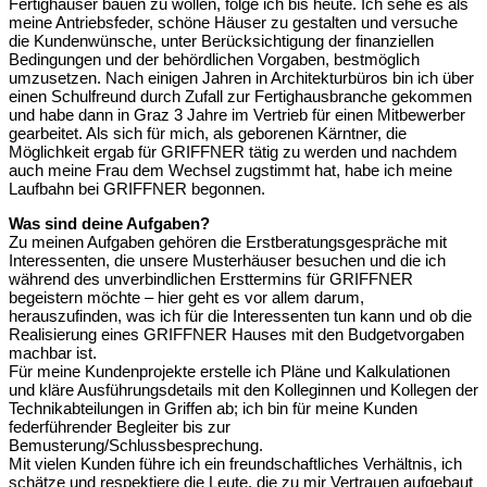
Fertighäuser bauen zu wollen, folge ich bis heute. Ich sehe es als
meine Antriebsfeder, schöne Häuser zu gestalten und versuche
die Kundenwünsche, unter Berücksichtigung der finanziellen
Bedingungen und der behördlichen Vorgaben, bestmöglich
umzusetzen. Nach einigen Jahren in Architekturbüros bin ich über
einen Schulfreund durch Zufall zur Fertighausbranche gekommen
und habe dann in Graz 3 Jahre im Vertrieb für einen Mitbewerber
gearbeitet. Als sich für mich, als geborenen Kärntner, die
Möglichkeit ergab für GRIFFNER tätig zu werden und nachdem
auch meine Frau dem Wechsel zugstimmt hat, habe ich meine
Laufbahn bei GRIFFNER begonnen.
Was sind deine Aufgaben?
Zu meinen Aufgaben gehören die Erstberatungsgespräche mit
Interessenten, die unsere Musterhäuser besuchen und die ich
während des unverbindlichen Ersttermins für GRIFFNER
begeistern möchte – hier geht es vor allem darum,
herauszufinden, was ich für die Interessenten tun kann und ob die
Realisierung eines GRIFFNER Hauses mit den Budgetvorgaben
machbar ist.
Für meine Kundenprojekte erstelle ich Pläne und Kalkulationen
und kläre Ausführungsdetails mit den Kolleginnen und Kollegen der
Technikabteilungen in Griffen ab; ich bin für meine Kunden
federführender Begleiter bis zur
Bemusterung/Schlussbesprechung.
Mit vielen Kunden führe ich ein freundschaftliches Verhältnis, ich
schätze und respektiere die Leute, die zu mir Vertrauen aufgebaut