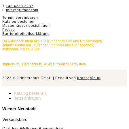
T
+43 4233 2237
E
info@griffner.com
Termin vereinbaren
Katalog bestellen
Musterhäuser besichtigen
Presse
Barrierefreiheitserklärung
Du willst noch mehr aktuelle Kundenprojekte und Umsetzungen
sehen? Bleibe am Laufenden und folge uns auf Facebook,
Instagram und YouTube.
Impressum
|
Datenschutz
|
AGB
|
Hinweisgebersystem
2023 © Griffnerhaus GmbH | Erstellt von
Krassgrün.at
Katalog bestellen.
Jetzt anfragen.
Wiener Neustadt
Verkaufsbüro
Dipl. Ing. Wolfgang Baumgartner