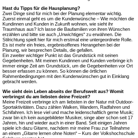
Hast du Tipps für die Hausplanung?
Zwei Dinge sind für mich bei der Planung elementar wichtig.
Zuerst einmal geht es um die Kundenwünsche – Wie möchten die
Kundinnen und Kunden in Zukunft wohnen, wie sieht ihr
Traumhaus aus? Ich lasse die Baufamilien von ihren Wünschen
erzählen und bitte sie auch „Unwichtiges“ zu erwähnen. Die
Stilrichtung spielt hier für mich erstmal eine untergeordnete Rolle.
Es ist mehr ein freies, ergebnisoffenes Herangehen bei der
Planung, wir besprechen Details, die gefallen.
Ein zweiter wichtiger Punkt ist das Grundstück mit seinen
Gegebenheiten. Mit meinen Kundinnen und Kunden verbringe ich
immer einige Zeit am Grundstück, um die Gegebenheiten vor Ort
besser erfassen zu können. So können die örtlichen
Rahmenbedingungen mit den Kundenwünschen gut in Einklang
gebracht werden.
Wie sieht dein Leben abseits der Berufswelt aus? Womit
verbringst du am liebsten deine Freizeit?
Meine Freizeit verbringe ich am liebsten in der Natur mit Outdoor-
Sportaktivitäten. Dazu zählen Walken, Wandern, Radfahren und
Schifahren. Ich lese viel und mache leidenschaftlich gerne Musik;
zwar bin ich kein ausgebildeter Musiker, singe aber schon seit 17
Jahren, hin und wieder auch in einer Band. Seit einigen Jahren
spiele ich dazu Gitarre, nachdem mir meine Frau zur Teilnahme
an einem „Gitarre lernen ohne Noten“ – Kurs der Volkshochschule