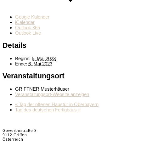
Google Kalender
iCalendar
Outlook 365
Outlook Live
Details
Beginn:
5. Mai 2023
Ende:
6. Mai 2023
Veranstaltungsort
GRIFFNER Musterhäuser
Veranstaltungsort-Website anzeigen
«
Tag der offenen Haustür in Oberbayern
Tag des deutschen Fertigbaus
»
Griffnerhaus GmbH
Gewerbestraße 3
9112 Griffen
Österreich