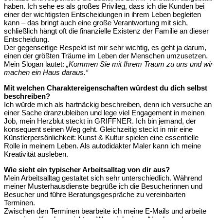
haben. Ich sehe es als großes Privileg, dass ich die Kunden bei
einer der wichtigsten Entscheidungen in ihrem Leben begleiten
kann – das bringt auch eine große Verantwortung mit sich,
schließlich hängt oft die finanzielle Existenz der Familie an dieser
Entscheidung.
Der gegenseitige Respekt ist mir sehr wichtig, es geht ja darum,
einen der größten Träume im Leben der Menschen umzusetzen.
Mein Slogan lautet:
„Kommen Sie mit Ihrem Traum zu uns und wir
machen ein Haus daraus.“
Mit welchen Charaktereigenschaften würdest du dich selbst
beschreiben?
Ich würde mich als hartnäckig beschreiben, denn ich versuche an
einer Sache dranzubleiben und lege viel Engagement in meinen
Job, mein Herzblut steckt in GRIFFNER. Ich bin jemand, der
konsequent seinen Weg geht. Gleichzeitig steckt in mir eine
Künstlerpersönlichkeit: Kunst & Kultur spielen eine essentielle
Rolle in meinem Leben. Als autodidakter Maler kann ich meine
Kreativität ausleben.
Wie sieht ein typischer Arbeitsalltag von dir aus?
Mein Arbeitsalltag gestaltet sich sehr unterschiedlich. Während
meiner Musterhausdienste begrüße ich die Besucherinnen und
Besucher und führe Beratungsgespräche zu vereinbarten
Terminen.
Zwischen den Terminen bearbeite ich meine E-Mails und arbeite