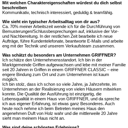
Mit welchen Charaktereigenschaften würdest du dich selbst
beschreiben
Kommunikativ, technisch interessiert, geduldig & teamfähig.
Wie sieht ein typischer Arbeitsalltag von dir aus?
Ca. 70% meiner Arbeitszeit wende ich für die Durchführung von
Bemusterungen/Schlussbesprechungen auf, inklusive der Vor-
und Nachbereitung. In der restlichen Zeit bearbeite ich neue
Aufträge, führe Kundentelefonate, beantworte E-Mails und arbeite
eng mit der Technik und unserem Verkaufsteam zusammen.
Was schätzt du besonders am Unternehmen GRIFFNER?
Ich schätze den Unternehmensstandort. Ich bin in der
Marktgemeinde Griffen aufgewachsen und lebe mit meiner Familie
seit 20 Jahren in Griffen in einem GRIFFNER CLASSIC – eine
engere Bindung zum Ort und zum Unternehmen ist kaum
möglich.
Ich bin stolz, dass ich schon so viele Jahre, ja Jahrzehnte, im
Unternehmen an der Realisierung von vielen Häusern mitwirken
konnte. Die Qualität der Ausführung ist einzigartig, die
Lebensqualität in einem Haus von GRIFFNER, und da spreche
ich aus eigener Erfahrung, ist etwas ganz Besonderes. Auch
heute noch nehme ich beim Betreten meines Haus den
angenehmen Duft von Holz wahr und die mittlerweile 20 Jahre
sieht man meinem Haus nicht an.
Was sind deine schönsten Erlebnisse?