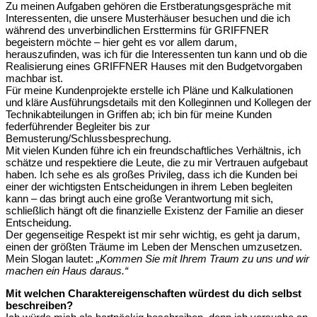
Zu meinen Aufgaben gehören die Erstberatungsgespräche mit
Interessenten, die unsere Musterhäuser besuchen und die ich
während des unverbindlichen Ersttermins für GRIFFNER
begeistern möchte – hier geht es vor allem darum,
herauszufinden, was ich für die Interessenten tun kann und ob die
Realisierung eines GRIFFNER Hauses mit den Budgetvorgaben
machbar ist.
Für meine Kundenprojekte erstelle ich Pläne und Kalkulationen
und kläre Ausführungsdetails mit den Kolleginnen und Kollegen der
Technikabteilungen in Griffen ab; ich bin für meine Kunden
federführender Begleiter bis zur
Bemusterung/Schlussbesprechung.
Mit vielen Kunden führe ich ein freundschaftliches Verhältnis, ich
schätze und respektiere die Leute, die zu mir Vertrauen aufgebaut
haben. Ich sehe es als großes Privileg, dass ich die Kunden bei
einer der wichtigsten Entscheidungen in ihrem Leben begleiten
kann – das bringt auch eine große Verantwortung mit sich,
schließlich hängt oft die finanzielle Existenz der Familie an dieser
Entscheidung.
Der gegenseitige Respekt ist mir sehr wichtig, es geht ja darum,
einen der größten Träume im Leben der Menschen umzusetzen.
Mein Slogan lautet:
„Kommen Sie mit Ihrem Traum zu uns und wir
machen ein Haus daraus.“
Mit welchen Charaktereigenschaften würdest du dich selbst
beschreiben?