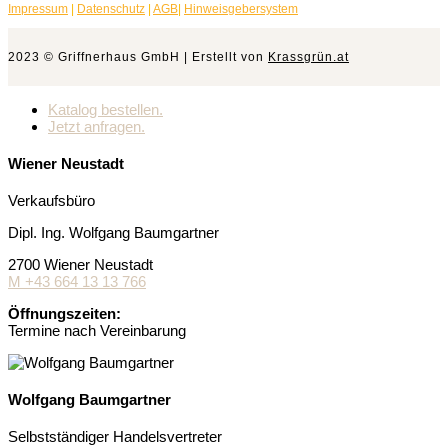
Impressum
|
Datenschutz
|
AGB
|
Hinweisgebersystem
2023 © Griffnerhaus GmbH | Erstellt von
Krassgrün.at
Katalog bestellen.
Jetzt anfragen.
Wiener Neustadt
Verkaufsbüro
Dipl. Ing. Wolfgang Baumgartner
2700 Wiener Neustadt
M +43 664 13 13 766
Öffnungszeiten:
Termine nach Vereinbarung
Wolfgang Baumgartner
Selbstständiger Handelsvertreter