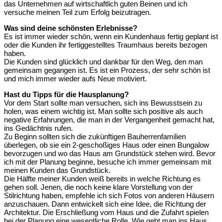
das Unternehmen auf wirtschaftlich guten Beinen und ich
versuche meinen Teil zum Erfolg beizutragen.
Was sind deine schönsten Erlebnisse?
Es ist immer wieder schön, wenn ein Kundenhaus fertig geplant ist
oder die Kunden ihr fertiggestelltes Traumhaus bereits bezogen
haben.
Die Kunden sind glücklich und dankbar für den Weg, den man
gemeinsam gegangen ist. Es ist ein Prozess, der sehr schön ist
und mich immer wieder aufs Neue motiviert.
Hast du Tipps für die Hausplanung?
Vor dem Start sollte man versuchen, sich ins Bewusstsein zu
holen, was einem wichtig ist. Man sollte sich positive als auch
negative Erfahrungen, die man in der Vergangenheit gemacht hat,
ins Gedächtnis rufen.
Zu Beginn sollten sich die zukünftigen Bauherrenfamilien
überlegen, ob sie ein 2-geschoßiges Haus oder einen Bungalow
bevorzugen und wo das Haus am Grundstück stehen wird. Bevor
ich mit der Planung beginne, besuche ich immer gemeinsam mit
meinen Kunden das Grundstück.
Die Hälfte meiner Kunden weiß bereits in welche Richtung es
gehen soll. Jenen, die noch keine klare Vorstellung von der
Stilrichtung haben, empfehle ich sich Fotos von anderen Häusern
anzuschauen. Dann entwickelt sich eine Idee, die Richtung der
Architektur. Die Erschließung vom Haus und die Zufahrt spielen
bei der Planung eine wesentliche Rolle. Wie geht man ins Haus