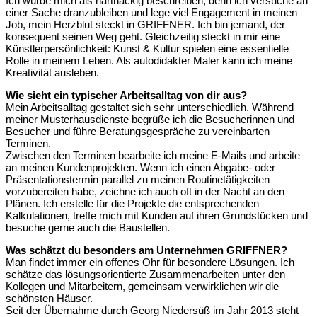
Ich würde mich als hartnäckig beschreiben, denn ich versuche an
einer Sache dranzubleiben und lege viel Engagement in meinen
Job, mein Herzblut steckt in GRIFFNER. Ich bin jemand, der
konsequent seinen Weg geht. Gleichzeitig steckt in mir eine
Künstlerpersönlichkeit: Kunst & Kultur spielen eine essentielle
Rolle in meinem Leben. Als autodidakter Maler kann ich meine
Kreativität ausleben.
Wie sieht ein typischer Arbeitsalltag von dir aus?
Mein Arbeitsalltag gestaltet sich sehr unterschiedlich. Während
meiner Musterhausdienste begrüße ich die Besucherinnen und
Besucher und führe Beratungsgespräche zu vereinbarten
Terminen.
Zwischen den Terminen bearbeite ich meine E-Mails und arbeite
an meinen Kundenprojekten. Wenn ich einen Abgabe- oder
Präsentationstermin parallel zu meinen Routinetätigkeiten
vorzubereiten habe, zeichne ich auch oft in der Nacht an den
Plänen. Ich erstelle für die Projekte die entsprechenden
Kalkulationen, treffe mich mit Kunden auf ihren Grundstücken und
besuche gerne auch die Baustellen.
Was schätzt du besonders am Unternehmen GRIFFNER?
Man findet immer ein offenes Ohr für besondere Lösungen. Ich
schätze das lösungsorientierte Zusammenarbeiten unter den
Kollegen und Mitarbeitern, gemeinsam verwirklichen wir die
schönsten Häuser.
Seit der Übernahme durch Georg Niedersüß im Jahr 2013 steht