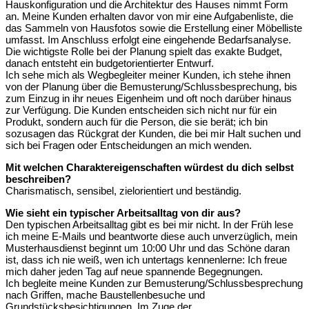
Hauskonfiguration und die Architektur des Hauses nimmt Form
an. Meine Kunden erhalten davor von mir eine Aufgabenliste, die
das Sammeln von Hausfotos sowie die Erstellung einer Möbelliste
umfasst. Im Anschluss erfolgt eine eingehende Bedarfsanalyse.
Die wichtigste Rolle bei der Planung spielt das exakte Budget,
danach entsteht ein budgetorientierter Entwurf.
Ich sehe mich als Wegbegleiter meiner Kunden, ich stehe ihnen
von der Planung über die Bemusterung/Schlussbesprechung, bis
zum Einzug in ihr neues Eigenheim und oft noch darüber hinaus
zur Verfügung. Die Kunden entscheiden sich nicht nur für ein
Produkt, sondern auch für die Person, die sie berät; ich bin
sozusagen das Rückgrat der Kunden, die bei mir Halt suchen und
sich bei Fragen oder Entscheidungen an mich wenden.
Mit welchen Charaktereigenschaften würdest du dich selbst
beschreiben?
Charismatisch, sensibel, zielorientiert und beständig.
Wie sieht ein typischer Arbeitsalltag von dir aus?
Den typischen Arbeitsalltag gibt es bei mir nicht. In der Früh lese
ich meine E-Mails und beantworte diese auch unverzüglich, mein
Musterhausdienst beginnt um 10:00 Uhr und das Schöne daran
ist, dass ich nie weiß, wen ich untertags kennenlerne: Ich freue
mich daher jeden Tag auf neue spannende Begegnungen.
Ich begleite meine Kunden zur Bemusterung/Schlussbesprechung
nach Griffen, mache Baustellenbesuche und
Grundstücksbesichtigungen. Im Zuge der