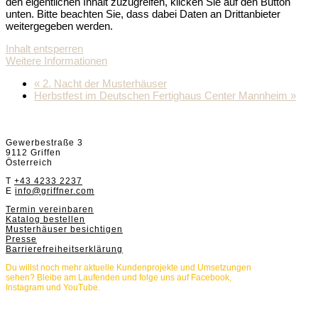
den eigentlichen Inhalt zuzugreifen, klicken Sie auf den Button
unten. Bitte beachten Sie, dass dabei Daten an Drittanbieter
weitergegeben werden.
Inhalt entsperren
Weitere Informationen
«
2. Nacht der Musterhäuser
Herbstfest im Deutschen Fertighaus Center Mannheim
»
Griffnerhaus GmbH
Gewerbestraße 3
9112 Griffen
Österreich
T
+43 4233 2237
E
info@griffner.com
Termin vereinbaren
Katalog bestellen
Musterhäuser besichtigen
Presse
Barrierefreiheitserklärung
Du willst noch mehr aktuelle Kundenprojekte und Umsetzungen
sehen? Bleibe am Laufenden und folge uns auf Facebook,
Instagram und YouTube.