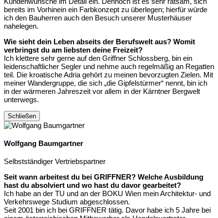
Kundenwünsche im Detail ein. Dennoch ist es sehr ratsam, sich
bereits im Vorhinein ein Farbkonzept zu überlegen; hierfür würde
ich den Bauherren auch den Besuch unserer Musterhäuser
nahelegen.
Wie sieht dein Leben abseits der Berufswelt aus? Womit
verbringst du am liebsten deine Freizeit?
Ich klettere sehr gerne auf den Griffner Schlossberg, bin ein
leidenschaftlicher Segler und nehme auch regelmäßig an Regatten
teil. Die kroatische Adria gehört zu meinen bevorzugten Zielen. Mit
meiner Wandergruppe, die sich „die Gipfelstürmer“ nennt, bin ich
in der wärmeren Jahreszeit vor allem in der Kärntner Bergwelt
unterwegs.
Schließen
Wolfgang Baumgartner
Selbstständiger Vertriebspartner
Seit wann arbeitest du bei GRIFFNER? Welche Ausbildung
hast du absolviert und wo hast du davor gearbeitet?
Ich habe an der TU und an der BOKU Wien mein Architektur- und
Verkehrswege Studium abgeschlossen.
Seit 2001 bin ich bei GRIFFNER tätig. Davor habe ich 5 Jahre bei