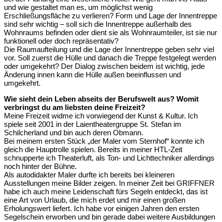
und wie gestaltet man es, um möglichst wenig
Erschließungsfläche zu verlieren? Form und Lage der Innentreppe
sind sehr wichtig – soll sich die Innentreppe außerhalb des
Wohnraums befinden oder dient sie als Wohnraumteiler, ist sie nur
funktionell oder doch repräsentativ?
Die Raumaufteilung und die Lage der Innentreppe geben sehr viel
vor. Soll zuerst die Hülle und danach die Treppe festgelegt werden
oder umgekehrt? Der Dialog zwischen beidem ist wichtig, jede
Änderung innen kann die Hülle außen beeinflussen und
umgekehrt.
Wie sieht dein Leben abseits der Berufswelt aus? Womit
verbringst du am liebsten deine Freizeit?
Meine Freizeit widme ich vorwiegend der Kunst & Kultur. Ich
spiele seit 2001 in der Laientheatergruppe St. Stefan im
Schilcherland und bin auch deren Obmann.
Bei meinem ersten Stück „der Maler vom Sternhof“ konnte ich
gleich die Hauptrolle spielen. Bereits in meiner HTL-Zeit
schnupperte ich Theaterluft, als Ton- und Lichttechniker allerdings
noch hinter der Bühne.
Als autodidakter Maler durfte ich bereits bei kleineren
Ausstellungen meine Bilder zeigen. In meiner Zeit bei GRIFFNER
habe ich auch meine Leidenschaft fürs Segeln entdeckt, das ist
eine Art von Urlaub, die mich erdet und mir einen großen
Erholungswert liefert. Ich habe vor einigen Jahren den ersten
Segelschein erworben und bin gerade dabei weitere Ausbildungen