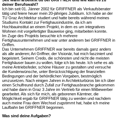
deiner Berufswahl?
Ich bin seit 01. Jänner 2002 für GRIFFNER als Verkaufsberater
tätig und feiere heuer mein 20-jähriges Jubiläum. Ich habe an der
TU Graz Architektur studiert und hatte bereits während meines
Studiums Kontakt zur Fertighausindustrie, da ich am
Hochbauinstitut an einem Projekt, in dem es um integratives
Wohnen mit vorgefertigter Bauweise ging, mitarbeiten konnte.
Im Zuge des Projekts besuchte ich mehrere
Fertighausunternehmen und war unter anderem bei GRIFFNER in
Griffen.
Das Unternehmen GRIFFNER war bereits damals ganz anders
als alle anderen; Ari Griffner, der Visionär, hat mich fasziniert und
begeistert. Seinem Credo, die schönsten und nicht die meisten
Fertighäuser bauen zu wollen, folge ich bis heute. Ich sehe es als
meine Antriebsfeder, schöne Häuser zu gestalten und versuche
die Kundenwünsche, unter Berücksichtigung der finanziellen
Bedingungen und der behördlichen Vorgaben, bestmöglich
umzusetzen. Nach einigen Jahren in Architekturbüros bin ich über
einen Schulfreund durch Zufall zur Fertighausbranche gekommen
und habe dann in Graz 3 Jahre im Vertrieb für einen Mitbewerber
gearbeitet. Als sich für mich, als geborenen Kärntner, die
Möglichkeit ergab für GRIFFNER tätig zu werden und nachdem
auch meine Frau dem Wechsel zugstimmt hat, habe ich meine
Laufbahn bei GRIFFNER begonnen.
Was sind deine Aufgaben?