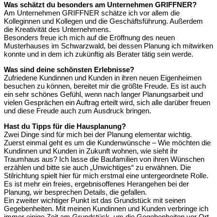
Was schätzt du besonders am Unternehmen GRIFFNER?
Am Unternehmen GRIFFNER schätze ich vor allem die
Kolleginnen und Kollegen und die Geschäftsführung. Außerdem
die Kreativität des Unternehmens.
Besonders freue ich mich auf die Eröffnung des neuen
Musterhauses im Schwarzwald, bei dessen Planung ich mitwirken
konnte und in dem ich zukünftig als Berater tätig sein werde.
Was sind deine schönsten Erlebnisse?
Zufriedene Kundinnen und Kunden in ihren neuen Eigenheimen
besuchen zu können, bereitet mir die größte Freude. Es ist auch
ein sehr schönes Gefühl, wenn nach langer Planungsarbeit und
vielen Gesprächen ein Auftrag erteilt wird, sich alle darüber freuen
und diese Freude auch zum Ausdruck bringen.
Hast du Tipps für die Hausplanung?
Zwei Dinge sind für mich bei der Planung elementar wichtig.
Zuerst einmal geht es um die Kundenwünsche – Wie möchten die
Kundinnen und Kunden in Zukunft wohnen, wie sieht ihr
Traumhaus aus? Ich lasse die Baufamilien von ihren Wünschen
erzählen und bitte sie auch „Unwichtiges“ zu erwähnen. Die
Stilrichtung spielt hier für mich erstmal eine untergeordnete Rolle.
Es ist mehr ein freies, ergebnisoffenes Herangehen bei der
Planung, wir besprechen Details, die gefallen.
Ein zweiter wichtiger Punkt ist das Grundstück mit seinen
Gegebenheiten. Mit meinen Kundinnen und Kunden verbringe ich
immer einige Zeit am Grundstück, um die Gegebenheiten vor Ort