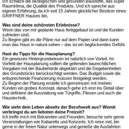
Ich schätze die ökologischen und gesunden Baustoffe, das super
Raumklima, die Qualität des Produkts. Und ich spreche aus
eigener Erfahrung, da ich seit 15 Jahren glücklicher Besitzer eines
GRIFFNER Hauses bin.
Was sind deine schönsten Erlebnisse?
Wenn das von mir geplante Haus fertiggebaut ist und die Kunden
zufrieden sind.
Zu Beginn gibt es die Pläne nur auf dem Papier und dann kann
man das Haus in natura sehen – das ist ein beglückendes Gefühl.
Hast du Tipps für die Hausplanung?
Ein gewisses Hintergrundwissen ist natürlich von Vorteil. Im
Vorfeld der Hausplanung sollten die geltenden baurechtlichen
Vorgaben mit der Baubehörde abgeklärt und die Gegebenheiten
des Grundstücks berücksichtigt werden. Das Budget sowie die
entsprechende Finanzierung müssen festgelegt werden.
Zu Beginn der Planung erstelle ich gemeinsam mit meinen
Kunden ein grobes Konzept, danach gehe ich erst ins Detail über
und definiere die Ausstattung wie Türgriffe, Fliesen und auch die
Haustechnik.
Wie sieht dein Leben abseits der Berufswelt aus? Womit
verbringst du am liebsten deine Freizeit?
Ich treffe mich mit Bekannten und Freunden, besuche sehr gerne
Veranstaltungen wie Kabaretts und Konzerte. Ich reise viel, bin
gerne in der freien Natur unterwegs und genieße die Ausfahrten