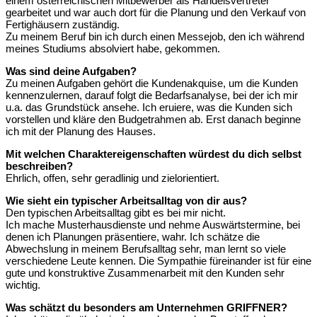
einem österreichischen Mitbewerber als Handelsvertreter
gearbeitet und war auch dort für die Planung und den Verkauf von
Fertighäusern zuständig.
Zu meinem Beruf bin ich durch einen Messejob, den ich während
meines Studiums absolviert habe, gekommen.
Was sind deine Aufgaben?
Zu meinen Aufgaben gehört die Kundenakquise, um die Kunden
kennenzulernen, darauf folgt die Bedarfsanalyse, bei der ich mir
u.a. das Grundstück ansehe. Ich eruiere, was die Kunden sich
vorstellen und kläre den Budgetrahmen ab. Erst danach beginne
ich mit der Planung des Hauses.
Mit welchen Charaktereigenschaften würdest du dich selbst
beschreiben?
Ehrlich, offen, sehr geradlinig und zielorientiert.
Wie sieht ein typischer Arbeitsalltag von dir aus?
Den typischen Arbeitsalltag gibt es bei mir nicht.
Ich mache Musterhausdienste und nehme Auswärtstermine, bei
denen ich Planungen präsentiere, wahr. Ich schätze die
Abwechslung in meinem Berufsalltag sehr, man lernt so viele
verschiedene Leute kennen. Die Sympathie füreinander ist für eine
gute und konstruktive Zusammenarbeit mit den Kunden sehr
wichtig.
Was schätzt du besonders am Unternehmen GRIFFNER?