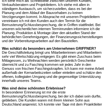
Ich sehe mich als Schnittstelle zwischen unseren Kunden,
Verkaufsberatern und Projektleitern. Ich stehe mit allen in
ständigem Austausch, um sicherzustellen, dass es bei der
Planung und dem Ablauf der Bauvorhaben zu keinen
Verzögerungen kommt. In Absprache mit unseren Projektleitern
vereinbare ich mit den Kunden auch den Termin für die
Bemusterung/Schlussbesprechung, die in Griffen stattfindet. Bei
unseren wöchentlichen internen Terminrunden informiere ich die
Planung, Produktion & Montage über den aktuellen Stand der
behördlichen Genehmigungen, der Finanzierungssicherstellungen
und der Vorbereitungsarbeiten auf den Baustellen.
Was schätzt du besonders am Unternehmen GRIFFNER?
Die Geschäftsleitung bringt uns Mitarbeiterinnen und Mitarbeitern
sehr viel Wertschätzung entgegen: Es gibt einen Zuschuss beim
Mittagessen, zu Weihnachten werden persönlich Geschenke
überreicht und zu Fasching kommen wir jedes Jahr in den
Genuss von frischen Faschingskrapfen. Ich kann mir meine Arbeit
außerhalb der Kernarbeitszeiten selber einteilen und schätze den
offenen, kollegialen Umgang und die gegenseitige Unterstützung
innerhalb unseres Teams.
Was sind deine schönsten Erlebnisse?
In besonderer Erinnerung ist mir die erste
Bemusterung/Schlussbesprechung, bei der ich dabei sein durfte,
geblieben. Die Kunden waren mit ihrem kleinen Sohn aus
Deutschland angereist. Ich konnte vier Tage mit dem Projektleiter