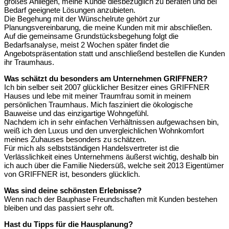
großes Anliegen, meine Kunde diesbezüglich zu beraten und bei
Bedarf geeignete Lösungen anzubieten.
Die Begehung mit der Wünschelrute gehört zur
Planungsvereinbarung, die meine Kunden mit mir abschließen.
Auf die gemeinsame Grundstücksbegehung folgt die
Bedarfsanalyse, meist 2 Wochen später findet die
Angebotspräsentation statt und anschließend bestellen die Kunden
ihr Traumhaus.
Was schätzt du besonders am Unternehmen GRIFFNER?
Ich bin selber seit 2007 glücklicher Besitzer eines GRIFFNER
Hauses und lebe mit meiner Traumfrau somit in meinem
persönlichen Traumhaus. Mich fasziniert die ökologische
Bauweise und das einzigartige Wohngefühl.
Nachdem ich in sehr einfachen Verhältnissen aufgewachsen bin,
weiß ich den Luxus und den unvergleichlichen Wohnkomfort
meines Zuhauses besonders zu schätzen.
Für mich als selbstständigen Handelsvertreter ist die
Verlässlichkeit eines Unternehmens äußerst wichtig, deshalb bin
ich auch über die Familie Niedersüß, welche seit 2013 Eigentümer
von GRIFFNER ist, besonders glücklich.
Was sind deine schönsten Erlebnisse?
Wenn nach der Bauphase Freundschaften mit Kunden bestehen
bleiben und das passiert sehr oft.
Hast du Tipps für die Hausplanung?