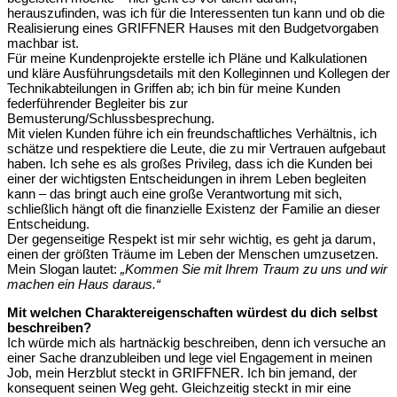
herauszufinden, was ich für die Interessenten tun kann und ob die
Realisierung eines GRIFFNER Hauses mit den Budgetvorgaben
machbar ist.
Für meine Kundenprojekte erstelle ich Pläne und Kalkulationen
und kläre Ausführungsdetails mit den Kolleginnen und Kollegen der
Technikabteilungen in Griffen ab; ich bin für meine Kunden
federführender Begleiter bis zur
Bemusterung/Schlussbesprechung.
Mit vielen Kunden führe ich ein freundschaftliches Verhältnis, ich
schätze und respektiere die Leute, die zu mir Vertrauen aufgebaut
haben. Ich sehe es als großes Privileg, dass ich die Kunden bei
einer der wichtigsten Entscheidungen in ihrem Leben begleiten
kann – das bringt auch eine große Verantwortung mit sich,
schließlich hängt oft die finanzielle Existenz der Familie an dieser
Entscheidung.
Der gegenseitige Respekt ist mir sehr wichtig, es geht ja darum,
einen der größten Träume im Leben der Menschen umzusetzen.
Mein Slogan lautet:
„Kommen Sie mit Ihrem Traum zu uns und wir
machen ein Haus daraus.“
Mit welchen Charaktereigenschaften würdest du dich selbst
beschreiben?
Ich würde mich als hartnäckig beschreiben, denn ich versuche an
einer Sache dranzubleiben und lege viel Engagement in meinen
Job, mein Herzblut steckt in GRIFFNER. Ich bin jemand, der
konsequent seinen Weg geht. Gleichzeitig steckt in mir eine