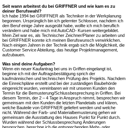
Seit wann arbeitest du bei GRIFFNER und wie kam es zu
deiner Berufswahl?
Ich habe 1994 bei GRIFFNER als Techniker in der Werkplanung
begonnen. Ursprünglich bin ich gelernter Schlosser, nachdem ich
den Beruf einige Jahre ausgeübt habe, wollte ich mich beruflich
verändern und habe mich mit AutoCAD- Kursen weitergebildet.
Mein Ziel war es, als Technischer Zeichner/Planer zu arbeiten und
bei GRIFFNER konnte ich meinen Berufswunsch verwirklichen.
Nach einigen Jahren in der Technik ergab sich die Möglichkeit, die
Customer Service Abteilung, das heutige Projektmanagement,
aufzubauen.
Was sind deine Aufgaben?
Wenn ein neuer Kaufantrag bei uns in Griffen eingelangt ist,
beginne ich mit der Auftragsbestätigung sprich der
kaufmännischen und technischen Prüfung des Projekts. Nachdem
die Einreichpläne erstellt und bei der zuständigen Baubehörde
eingereicht wurden, vereinbaren wir mit unseren Kunden den
Termin für die Bemusterung/Schlussbesprechung in Griffen. Bei
diesem Termin, der 2 – 4 Tage in Anspruch nimmt, besprechen wir
gemeinsam mit den Kunden die letzten Plandetails und klären,
welche Bauteile von GRIFFNER geliefert werden und welche
nicht. Während der Farb- und Materialbemusterung gehen wir
gemeinsam die Ausstattung des Hauses Punkt für Punkt durch.
Wurden während der Schlussbesprechung Änderungen
besprochen, berechne ich die entsprechenden Mehr- oder