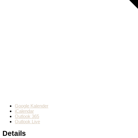
Google Kalender
iCalendar
Outlook 365
Outlook Live
Details