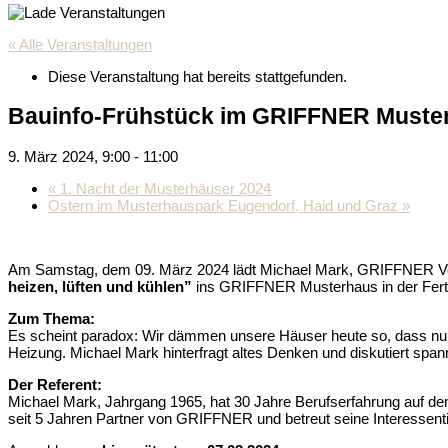
« Alle Veranstaltungen
Diese Veranstaltung hat bereits stattgefunden.
Bauinfo-Frühstück im GRIFFNER Muster
9. März 2024, 9:00
-
11:00
«
1. Nacht der Musterhäuser 2024
Ostern im Musterhauspark Eugendorf, Haid und Graz
»
Am Samstag, dem 09. März 2024 lädt Michael Mark, GRIFFNER Ver
heizen, lüften und kühlen”
ins GRIFFNER Musterhaus in der Fer
Zum Thema:
Es scheint paradox: Wir dämmen unsere Häuser heute so, dass nur noc
Heizung. Michael Mark hinterfragt altes Denken und diskutiert s
Der Referent:
Michael Mark, Jahrgang 1965, hat 30 Jahre Berufserfahrung auf de
seit 5 Jahren Partner von GRIFFNER und betreut seine Interessenti