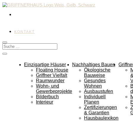
KONTAKT
Einzigartige Häuser
Nachhaltiges Bauen
Griffne
Floating House
Ökologische
M
Griffner Vielfalt
Bauweise
Raumwunder
Gesundes
V
Wohn- und
Wohnen
B
Gewerbeprojekte
Ausbaustufen
d
Bilderbuch
Individuell
Interieur
Planen
E
Zertifizierungen
Z
& Garantien
G
Hausbaulexikon