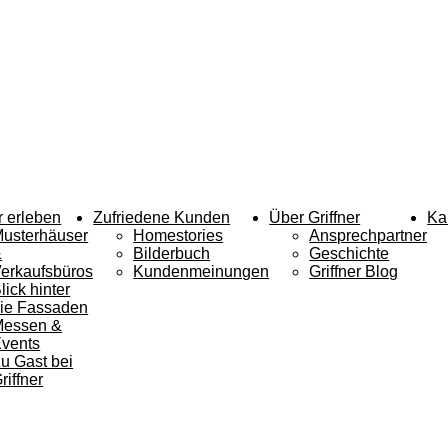
r erleben
Zufriedene Kunden
Über Griffner
Ka
usterhäuser
Homestories
Ansprechpartner
&
Bilderbuch
Geschichte
erkaufsbüros
Kundenmeinungen
Griffner Blog
lick hinter
ie Fassaden
Messen &
vents
u Gast bei
riffner