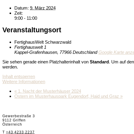
Datum:
9. März 2024
Zeit:
9:00 - 11:00
Veranstaltungsort
FertighausWelt Schwarzwald
Fertighauswelt 1
Kappel-Grafenhausen
,
77966
Deutschland
Google Karte anz
Sie sehen gerade einen Platzhalterinhalt von
Standard
. Um auf den
werden.
Inhalt entsperren
Weitere Informationen
«
1. Nacht der Musterhäuser 2024
Ostern im Musterhauspark Eugendorf, Haid und Graz
»
Griffnerhaus GmbH
Gewerbestraße 3
9112 Griffen
Österreich
T
+43 4233 2237