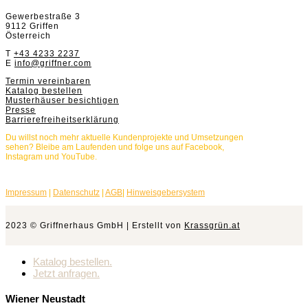
Gewerbestraße 3
9112 Griffen
Österreich
T
+43 4233 2237
E
info@griffner.com
Termin vereinbaren
Katalog bestellen
Musterhäuser besichtigen
Presse
Barrierefreiheitserklärung
Du willst noch mehr aktuelle Kundenprojekte und Umsetzungen
sehen? Bleibe am Laufenden und folge uns auf Facebook,
Instagram und YouTube.
Impressum
|
Datenschutz
|
AGB
|
Hinweisgebersystem
2023 © Griffnerhaus GmbH | Erstellt von
Krassgrün.at
Katalog bestellen.
Jetzt anfragen.
Wiener Neustadt