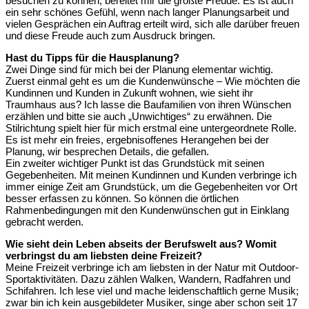
besuchen zu können, bereitet mir die größte Freude. Es ist auch
ein sehr schönes Gefühl, wenn nach langer Planungsarbeit und
vielen Gesprächen ein Auftrag erteilt wird, sich alle darüber freuen
und diese Freude auch zum Ausdruck bringen.
Hast du Tipps für die Hausplanung?
Zwei Dinge sind für mich bei der Planung elementar wichtig.
Zuerst einmal geht es um die Kundenwünsche – Wie möchten die
Kundinnen und Kunden in Zukunft wohnen, wie sieht ihr
Traumhaus aus? Ich lasse die Baufamilien von ihren Wünschen
erzählen und bitte sie auch „Unwichtiges“ zu erwähnen. Die
Stilrichtung spielt hier für mich erstmal eine untergeordnete Rolle.
Es ist mehr ein freies, ergebnisoffenes Herangehen bei der
Planung, wir besprechen Details, die gefallen.
Ein zweiter wichtiger Punkt ist das Grundstück mit seinen
Gegebenheiten. Mit meinen Kundinnen und Kunden verbringe ich
immer einige Zeit am Grundstück, um die Gegebenheiten vor Ort
besser erfassen zu können. So können die örtlichen
Rahmenbedingungen mit den Kundenwünschen gut in Einklang
gebracht werden.
Wie sieht dein Leben abseits der Berufswelt aus? Womit
verbringst du am liebsten deine Freizeit?
Meine Freizeit verbringe ich am liebsten in der Natur mit Outdoor-
Sportaktivitäten. Dazu zählen Walken, Wandern, Radfahren und
Schifahren. Ich lese viel und mache leidenschaftlich gerne Musik;
zwar bin ich kein ausgebildeter Musiker, singe aber schon seit 17