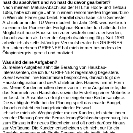
hast du absolviert und wo hast du davor gearbeitet?
Nach meinem Matura-Abschluss der HTL für Hoch- und Tiefbau
1986, habe ich einige Jahre in einem renommierten Ingenieurbüro
in Wien als Planer gearbeitet. Parallel dazu habe ich 6 Semester
Architektur an der TU Wien studiert. Im Jahr 1990 wechselte ich
zu einem der Pioniere der Fertighaus-Branche. Ich hatte dort die
Möglichkeit neue Hausserien zu entwickeln und zu entwerfen,
danach war ich als Leiter der Angebotsabteilung tätig. Seit 1993
arbeite ich als selbstständiger Verkaufsberater bei GRIFFNER.
Am Unternehmen GRIFFNER hat mich immer besonders der
Ökopioniergeist gereizt und motiviert.
Was sind deine Aufgaben?
Zu meinen Aufgaben zählt die Beratung von Hausbau-
Interessenten, die ich für GRIFFNER regelmäßig begeistere.
Zuerst werden ihre Bedürfnisse besprochen, danach folgt die
Hauskonfiguration und die Architektur des Hauses nimmt Form
an. Meine Kunden erhalten davor von mir eine Aufgabenliste, die
das Sammeln von Hausfotos sowie die Erstellung einer Möbelliste
umfasst. Im Anschluss erfolgt eine eingehende Bedarfsanalyse.
Die wichtigste Rolle bei der Planung spielt das exakte Budget,
danach entsteht ein budgetorientierter Entwurf.
Ich sehe mich als Wegbegleiter meiner Kunden, ich stehe ihnen
von der Planung über die Bemusterung/Schlussbesprechung, bis
zum Einzug in ihr neues Eigenheim und oft noch darüber hinaus
zur Verfügung. Die Kunden entscheiden sich nicht nur für ein
Produkt, sondern auch für die Person, die sie berät; ich bin