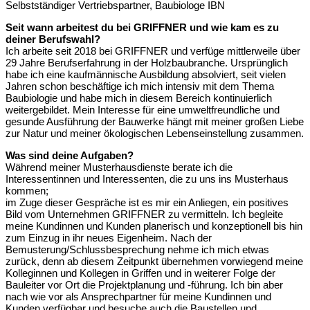
Selbstständiger Vertriebspartner, Baubiologe IBN
Seit wann arbeitest du bei GRIFFNER und wie kam es zu
deiner Berufswahl?
Ich arbeite seit 2018 bei GRIFFNER und verfüge mittlerweile über
29 Jahre Berufserfahrung in der Holzbaubranche. Ursprünglich
habe ich eine kaufmännische Ausbildung absolviert, seit vielen
Jahren schon beschäftige ich mich intensiv mit dem Thema
Baubiologie und habe mich in diesem Bereich kontinuierlich
weitergebildet. Mein Interesse für eine umweltfreundliche und
gesunde Ausführung der Bauwerke hängt mit meiner großen Liebe
zur Natur und meiner ökologischen Lebenseinstellung zusammen.
Was sind deine Aufgaben?
Während meiner Musterhausdienste berate ich die
Interessentinnen und Interessenten, die zu uns ins Musterhaus
kommen;
im Zuge dieser Gespräche ist es mir ein Anliegen, ein positives
Bild vom Unternehmen GRIFFNER zu vermitteln. Ich begleite
meine Kundinnen und Kunden planerisch und konzeptionell bis hin
zum Einzug in ihr neues Eigenheim. Nach der
Bemusterung/Schlussbesprechung nehme ich mich etwas
zurück, denn ab diesem Zeitpunkt übernehmen vorwiegend meine
Kolleginnen und Kollegen in Griffen und in weiterer Folge der
Bauleiter vor Ort die Projektplanung und -führung. Ich bin aber
nach wie vor als Ansprechpartner für meine Kundinnen und
Kunden verfügbar und besuche auch die Baustellen und