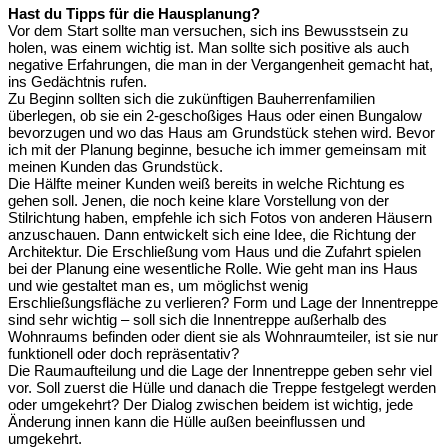
Hast du Tipps für die Hausplanung?
Vor dem Start sollte man versuchen, sich ins Bewusstsein zu
holen, was einem wichtig ist. Man sollte sich positive als auch
negative Erfahrungen, die man in der Vergangenheit gemacht hat,
ins Gedächtnis rufen.
Zu Beginn sollten sich die zukünftigen Bauherrenfamilien
überlegen, ob sie ein 2-geschoßiges Haus oder einen Bungalow
bevorzugen und wo das Haus am Grundstück stehen wird. Bevor
ich mit der Planung beginne, besuche ich immer gemeinsam mit
meinen Kunden das Grundstück.
Die Hälfte meiner Kunden weiß bereits in welche Richtung es
gehen soll. Jenen, die noch keine klare Vorstellung von der
Stilrichtung haben, empfehle ich sich Fotos von anderen Häusern
anzuschauen. Dann entwickelt sich eine Idee, die Richtung der
Architektur. Die Erschließung vom Haus und die Zufahrt spielen
bei der Planung eine wesentliche Rolle. Wie geht man ins Haus
und wie gestaltet man es, um möglichst wenig
Erschließungsfläche zu verlieren? Form und Lage der Innentreppe
sind sehr wichtig – soll sich die Innentreppe außerhalb des
Wohnraums befinden oder dient sie als Wohnraumteiler, ist sie nur
funktionell oder doch repräsentativ?
Die Raumaufteilung und die Lage der Innentreppe geben sehr viel
vor. Soll zuerst die Hülle und danach die Treppe festgelegt werden
oder umgekehrt? Der Dialog zwischen beidem ist wichtig, jede
Änderung innen kann die Hülle außen beeinflussen und
umgekehrt.