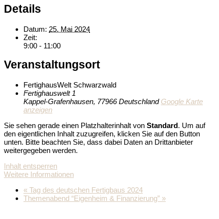
Details
Datum:
25. Mai 2024
Zeit:
9:00 - 11:00
Veranstaltungsort
FertighausWelt Schwarzwald
Fertighauswelt 1
Kappel-Grafenhausen
,
77966
Deutschland
Google Karte
anzeigen
Sie sehen gerade einen Platzhalterinhalt von
Standard
. Um auf
den eigentlichen Inhalt zuzugreifen, klicken Sie auf den Button
unten. Bitte beachten Sie, dass dabei Daten an Drittanbieter
weitergegeben werden.
Inhalt entsperren
Weitere Informationen
«
Tag des deutschen Fertigbaus 2024
Themenabend “Eigenheim & Finanzierung”
»
Griffnerhaus GmbH