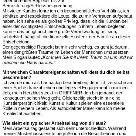
federführender Begleiter bis zur
Bemusterung/Schlussbesprechung.
Mit vielen Kunden führe ich ein freundschaftliches Verhältnis, ich
schätze und respektiere die Leute, die zu mir Vertrauen aufgebaut
haben. Ich sehe es als großes Privileg, dass ich die Kunden bei
einer der wichtigsten Entscheidungen in ihrem Leben begleiten
kann – das bringt auch eine große Verantwortung mit sich,
schließlich hängt oft die finanzielle Existenz der Familie an dieser
Entscheidung.
Der gegenseitige Respekt ist mir sehr wichtig, es geht ja darum,
einen der größten Träume im Leben der Menschen umzusetzen.
Mein Slogan lautet:
„Kommen Sie mit Ihrem Traum zu uns und wir
machen ein Haus daraus.“
Mit welchen Charaktereigenschaften würdest du dich selbst
beschreiben?
Ich würde mich als hartnäckig beschreiben, denn ich versuche an
einer Sache dranzubleiben und lege viel Engagement in meinen
Job, mein Herzblut steckt in GRIFFNER. Ich bin jemand, der
konsequent seinen Weg geht. Gleichzeitig steckt in mir eine
Künstlerpersönlichkeit: Kunst & Kultur spielen eine essentielle
Rolle in meinem Leben. Als autodidakter Maler kann ich meine
Kreativität ausleben.
Wie sieht ein typischer Arbeitsalltag von dir aus?
Mein Arbeitsalltag gestaltet sich sehr unterschiedlich. Während
meiner Musterhausdienste begrüße ich die Besucherinnen und