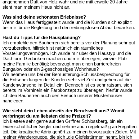
angenehmen Duft von Holz wahr und die mittlerweile 20 Jahre
sieht man meinem Haus nicht an.
Was sind deine schönsten Erlebnisse?
Wenn das Haus fertiggestellt wurde und die Kunden sich explizit
bei mir für die Begleitung und den reibungslosen Ablauf bedanken.
Hast du Tipps für die Hausplanung?
Ich empfehle den Bauherren sich bereits vor der Planung sehr gut
vorzubereiten, hilfreich ist natürlich ein räumliches
Vorstellungsvermögen. Ich würde mir über den Haustyp und die
Dachform Gedanken machen und mir überlegen, wieviel Platz
meine Familie benötigt; bevorzugt man einen barrierefreien
Bungalow oder ein 2-geschossiges Wohnhaus?
Wir nehmen uns bei der Bemusterung/Schlussbesprechung für
die Entscheidungen der Kunden sehr viel Zeit und gehen auf die
Kundenwünsche im Detail ein. Dennoch ist es sehr ratsam, sich
bereits im Vorhinein ein Farbkonzept zu überlegen; hierfür würde
ich den Bauherren auch den Besuch unserer Musterhäuser
nahelegen.
Wie sieht dein Leben abseits der Berufswelt aus? Womit
verbringst du am liebsten deine Freizeit?
Ich klettere sehr gerne auf den Griffner Schlossberg, bin ein
leidenschaftlicher Segler und nehme auch regelmäßig an Regatten
teil. Die kroatische Adria gehört zu meinen bevorzugten Zielen. Mit
meiner Wandergruppe, die sich „die Gipfelstürmer“ nennt, bin ich