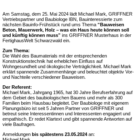
Am Samstag, dem 25. Mai 2024 lädt Michael Mark, GRIFFNER
Vertriebspartner und Baubiologe IBN, Bauinteressierte zum
nächsten Bauinfo-Frühstück rund ums Thema
“Bauweisen
Beton, Mauerwerk, Holz – was ein Haus heute können soll
und künftig können muss”
ins GRIFFNER Musterhaus in der
FertighausWelt Schwarzwald ein.
Zum Thema:
Die Wahl des Baumaterials mit der entsprechenden
Konstruktionstechnik hat erheblichen Einfluss auf
Wohngesundheit und ökologische Verträglichkeit. Michael Mark
erklärt spannende Zusammenhänge und beleuchtet objektiv Vor-
und Nachteile verschiedener Bauweisen.
Der Referent:
Michael Mark, Jahrgang 1965, hat 30 Jahre Berufserfahrung auf
dem Gebiet des baubiologischen Bauens und mehr als 300
Familien beim Hausbau begleitet. Der Baubiologe mit eigenem
Planungsbüro ist seit 5 Jahren Partner von GRIFFNER und
betreut seine Interessentinnen und Interessenten engagiert und
empathisch. Er redet Klartext und gibt spannende Antworten auf
viele Baufragen.
Anmeldungen
bis spätestens 23.05.2024
an:
Michael Mark