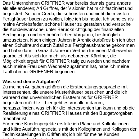
Das Unternehmen GRIFFNER war bereits damals ganz anders
als alle anderen; Ari Griffner, der Visionär, hat mich fasziniert und
begeistert. Seinem Credo, die schönsten und nicht die meisten
Fertighäuser bauen zu wollen, folge ich bis heute. Ich sehe es als
meine Antriebsfeder, schöne Häuser zu gestalten und versuche
die Kundenwünsche, unter Berücksichtigung der finanziellen
Bedingungen und der behördlichen Vorgaben, bestmöglich
umzusetzen. Nach einigen Jahren in Architekturbüros bin ich über
einen Schulfreund durch Zufall zur Fertighausbranche gekommen
und habe dann in Graz 3 Jahre im Vertrieb für einen Mitbewerber
gearbeitet. Als sich für mich, als geborenen Kärntner, die
Möglichkeit ergab für GRIFFNER tätig zu werden und nachdem
auch meine Frau dem Wechsel zugstimmt hat, habe ich meine
Laufbahn bei GRIFFNER begonnen.
Was sind deine Aufgaben?
Zu meinen Aufgaben gehören die Erstberatungsgespräche mit
Interessenten, die unsere Musterhäuser besuchen und die ich
während des unverbindlichen Ersttermins für GRIFFNER
begeistern möchte – hier geht es vor allem darum,
herauszufinden, was ich für die Interessenten tun kann und ob die
Realisierung eines GRIFFNER Hauses mit den Budgetvorgaben
machbar ist.
Für meine Kundenprojekte erstelle ich Pläne und Kalkulationen
und kläre Ausführungsdetails mit den Kolleginnen und Kollegen der
Technikabteilungen in Griffen ab; ich bin für meine Kunden