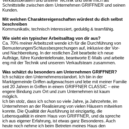
Verkaufsberatern und unserer Technik und sehe mich als
Schnittstelle zwischen dem Unternehmen GRIFFNER und seinen
Kunden.
Mit welchen Charaktereigenschaften würdest du dich selbst
beschreiben
Kommunikativ, technisch interessiert, geduldig & teamfähig.
Wie sieht ein typischer Arbeitsalltag von dir aus?
Ca. 70% meiner Arbeitszeit wende ich für die Durchführung von
Bemusterungen/Schlussbesprechungen auf, inklusive der Vor-
und Nachbereitung. In der restlichen Zeit bearbeite ich neue
Aufträge, führe Kundentelefonate, beantworte E-Mails und arbeite
eng mit der Technik und unserem Verkaufsteam zusammen.
Was schätzt du besonders am Unternehmen GRIFFNER?
Ich schätze den Unternehmensstandort. Ich bin in der
Marktgemeinde Griffen aufgewachsen und lebe mit meiner Familie
seit 20 Jahren in Griffen in einem GRIFFNER CLASSIC – eine
engere Bindung zum Ort und zum Unternehmen ist kaum
möglich.
Ich bin stolz, dass ich schon so viele Jahre, ja Jahrzehnte, im
Unternehmen an der Realisierung von vielen Häusern mitwirken
konnte. Die Qualität der Ausführung ist einzigartig, die
Lebensqualität in einem Haus von GRIFFNER, und da spreche
ich aus eigener Erfahrung, ist etwas ganz Besonderes. Auch
heute noch nehme ich beim Betreten meines Haus den