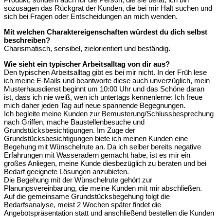
sozusagen das Rückgrat der Kunden, die bei mir Halt suchen und
sich bei Fragen oder Entscheidungen an mich wenden.
Mit welchen Charaktereigenschaften würdest du dich selbst
beschreiben?
Charismatisch, sensibel, zielorientiert und beständig.
Wie sieht ein typischer Arbeitsalltag von dir aus?
Den typischen Arbeitsalltag gibt es bei mir nicht. In der Früh lese
ich meine E-Mails und beantworte diese auch unverzüglich, mein
Musterhausdienst beginnt um 10:00 Uhr und das Schöne daran
ist, dass ich nie weiß, wen ich untertags kennenlerne: Ich freue
mich daher jeden Tag auf neue spannende Begegnungen.
Ich begleite meine Kunden zur Bemusterung/Schlussbesprechung
nach Griffen, mache Baustellenbesuche und
Grundstücksbesichtigungen. Im Zuge der
Grundstücksbesichtigungen biete ich meinen Kunden eine
Begehung mit Wünschelrute an. Da ich selber bereits negative
Erfahrungen mit Wasseradern gemacht habe, ist es mir ein
großes Anliegen, meine Kunde diesbezüglich zu beraten und bei
Bedarf geeignete Lösungen anzubieten.
Die Begehung mit der Wünschelrute gehört zur
Planungsvereinbarung, die meine Kunden mit mir abschließen.
Auf die gemeinsame Grundstücksbegehung folgt die
Bedarfsanalyse, meist 2 Wochen später findet die
Angebotspräsentation statt und anschließend bestellen die Kunden