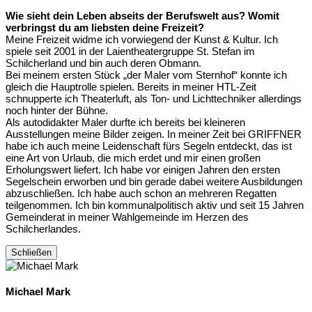
Wie sieht dein Leben abseits der Berufswelt aus? Womit
verbringst du am liebsten deine Freizeit?
Meine Freizeit widme ich vorwiegend der Kunst & Kultur. Ich
spiele seit 2001 in der Laientheatergruppe St. Stefan im
Schilcherland und bin auch deren Obmann.
Bei meinem ersten Stück „der Maler vom Sternhof“ konnte ich
gleich die Hauptrolle spielen. Bereits in meiner HTL-Zeit
schnupperte ich Theaterluft, als Ton- und Lichttechniker allerdings
noch hinter der Bühne.
Als autodidakter Maler durfte ich bereits bei kleineren
Ausstellungen meine Bilder zeigen. In meiner Zeit bei GRIFFNER
habe ich auch meine Leidenschaft fürs Segeln entdeckt, das ist
eine Art von Urlaub, die mich erdet und mir einen großen
Erholungswert liefert. Ich habe vor einigen Jahren den ersten
Segelschein erworben und bin gerade dabei weitere Ausbildungen
abzuschließen. Ich habe auch schon an mehreren Regatten
teilgenommen. Ich bin kommunalpolitisch aktiv und seit 15 Jahren
Gemeinderat in meiner Wahlgemeinde im Herzen des
Schilcherlandes.
Schließen
Michael Mark