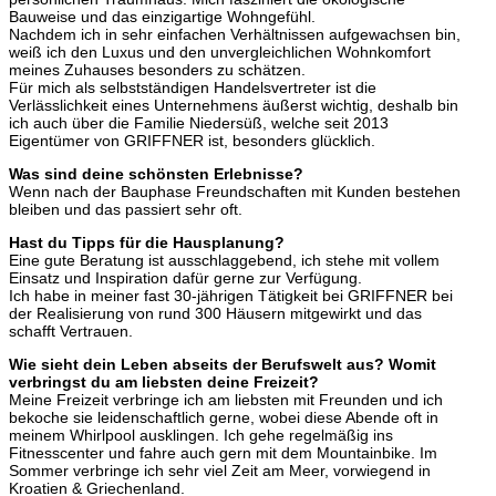
Bauweise und das einzigartige Wohngefühl.
Nachdem ich in sehr einfachen Verhältnissen aufgewachsen bin,
weiß ich den Luxus und den unvergleichlichen Wohnkomfort
meines Zuhauses besonders zu schätzen.
Für mich als selbstständigen Handelsvertreter ist die
Verlässlichkeit eines Unternehmens äußerst wichtig, deshalb bin
ich auch über die Familie Niedersüß, welche seit 2013
Eigentümer von GRIFFNER ist, besonders glücklich.
Was sind deine schönsten Erlebnisse?
Wenn nach der Bauphase Freundschaften mit Kunden bestehen
bleiben und das passiert sehr oft.
Hast du Tipps für die Hausplanung?
Eine gute Beratung ist ausschlaggebend, ich stehe mit vollem
Einsatz und Inspiration dafür gerne zur Verfügung.
Ich habe in meiner fast 30-jährigen Tätigkeit bei GRIFFNER bei
der Realisierung von rund 300 Häusern mitgewirkt und das
schafft Vertrauen.
Wie sieht dein Leben abseits der Berufswelt aus? Womit
verbringst du am liebsten deine Freizeit?
Meine Freizeit verbringe ich am liebsten mit Freunden und ich
bekoche sie leidenschaftlich gerne, wobei diese Abende oft in
meinem Whirlpool ausklingen. Ich gehe regelmäßig ins
Fitnesscenter und fahre auch gern mit dem Mountainbike. Im
Sommer verbringe ich sehr viel Zeit am Meer, vorwiegend in
Kroatien & Griechenland.