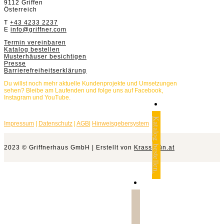
9112 Griffen
Österreich
T
+43 4233 2237
E
info@griffner.com
Termin vereinbaren
Katalog bestellen
Musterhäuser besichtigen
Presse
Barrierefreiheitserklärung
Du willst noch mehr aktuelle Kundenprojekte und Umsetzungen
sehen? Bleibe am Laufenden und folge uns auf Facebook,
Instagram und YouTube.
Katalog bestellen.
Impressum
|
Datenschutz
|
AGB
|
Hinweisgebersystem
2023 © Griffnerhaus GmbH | Erstellt von
Krassgrün.at
Jetzt anfragen.