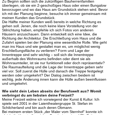
Zu Beginn sollten sich die zukünftigen Bauherrenfamilien
überlegen, ob sie ein 2-geschoßiges Haus oder einen Bungalow
bevorzugen und wo das Haus am Grundstück stehen wird. Bevor
ich mit der Planung beginne, besuche ich immer gemeinsam mit
meinen Kunden das Grundstück.
Die Hälfte meiner Kunden weiß bereits in welche Richtung es
gehen soll. Jenen, die noch keine klare Vorstellung von der
Stilrichtung haben, empfehle ich sich Fotos von anderen
Häusern anzuschauen. Dann entwickelt sich eine Idee, die
Richtung der Architektur. Die Erschließung vom Haus und die
Zufahrt spielen bei der Planung eine wesentliche Rolle. Wie geht
man ins Haus und wie gestaltet man es, um möglichst wenig
Erschließungsfläche zu verlieren? Form und Lage der
Innentreppe sind sehr wichtig – soll sich die Innentreppe
außerhalb des Wohnraums befinden oder dient sie als
Wohnraumteiler, ist sie nur funktionell oder doch repräsentativ?
Die Raumaufteilung und die Lage der Innentreppe geben sehr
viel vor. Soll zuerst die Hülle und danach die Treppe festgelegt
werden oder umgekehrt? Der Dialog zwischen beidem ist
wichtig, jede Änderung innen kann die Hülle außen beeinflussen
und umgekehrt.
Wie sieht dein Leben abseits der Berufswelt aus? Womit
verbringst du am liebsten deine Freizeit?
Meine Freizeit widme ich vorwiegend der Kunst & Kultur. Ich
spiele seit 2001 in der Laientheatergruppe St. Stefan im
Schilcherland und bin auch deren Obmann.
Bei meinem ersten Stück „der Maler vom Sternhof“ konnte ich