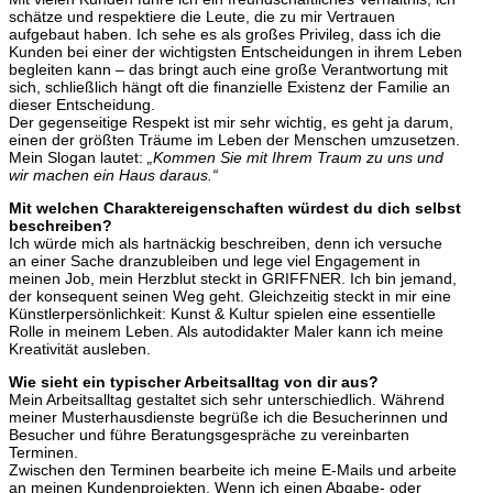
schätze und respektiere die Leute, die zu mir Vertrauen
aufgebaut haben. Ich sehe es als großes Privileg, dass ich die
Kunden bei einer der wichtigsten Entscheidungen in ihrem Leben
begleiten kann – das bringt auch eine große Verantwortung mit
sich, schließlich hängt oft die finanzielle Existenz der Familie an
dieser Entscheidung.
Der gegenseitige Respekt ist mir sehr wichtig, es geht ja darum,
einen der größten Träume im Leben der Menschen umzusetzen.
Mein Slogan lautet:
„Kommen Sie mit Ihrem Traum zu uns und
wir machen ein Haus daraus.“
Mit welchen Charaktereigenschaften würdest du dich selbst
beschreiben?
Ich würde mich als hartnäckig beschreiben, denn ich versuche
an einer Sache dranzubleiben und lege viel Engagement in
meinen Job, mein Herzblut steckt in GRIFFNER. Ich bin jemand,
der konsequent seinen Weg geht. Gleichzeitig steckt in mir eine
Künstlerpersönlichkeit: Kunst & Kultur spielen eine essentielle
Rolle in meinem Leben. Als autodidakter Maler kann ich meine
Kreativität ausleben.
Wie sieht ein typischer Arbeitsalltag von dir aus?
Mein Arbeitsalltag gestaltet sich sehr unterschiedlich. Während
meiner Musterhausdienste begrüße ich die Besucherinnen und
Besucher und führe Beratungsgespräche zu vereinbarten
Terminen.
Zwischen den Terminen bearbeite ich meine E-Mails und arbeite
an meinen Kundenprojekten. Wenn ich einen Abgabe- oder