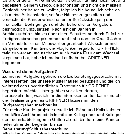
als alle anderen; Ari Griffner, der Visionär, hat mich fasziniert und
begeistert. Seinem Credo, die schönsten und nicht die meisten
Fertighäuser bauen zu wollen, folge ich bis heute. Ich sehe es
als meine Antriebsfeder, schöne Häuser zu gestalten und
versuche die Kundenwünsche, unter Berücksichtigung der
finanziellen Bedingungen und der behördlichen Vorgaben,
bestmöglich umzusetzen. Nach einigen Jahren in
Architekturbüros bin ich über einen Schulfreund durch Zufall zur
Fertighausbranche gekommen und habe dann in Graz 3 Jahre
im Vertrieb für einen Mitbewerber gearbeitet. Als sich für mich,
als geborenen Kärntner, die Möglichkeit ergab für GRIFFNER
tätig zu werden und nachdem auch meine Frau dem Wechsel
zugstimmt hat, habe ich meine Laufbahn bei GRIFFNER
begonnen.
Was sind deine Aufgaben?
Zu meinen Aufgaben gehören die Erstberatungsgespräche mit
Interessenten, die unsere Musterhäuser besuchen und die ich
während des unverbindlichen Ersttermins für GRIFFNER
begeistern möchte – hier geht es vor allem darum,
herauszufinden, was ich für die Interessenten tun kann und ob
die Realisierung eines GRIFFNER Hauses mit den
Budgetvorgaben machbar ist.
Für meine Kundenprojekte erstelle ich Pläne und Kalkulationen
und kläre Ausführungsdetails mit den Kolleginnen und Kollegen
der Technikabteilungen in Griffen ab; ich bin für meine Kunden
federführender Begleiter bis zur
Bemusterung/Schlussbesprechung.
Mit vielen Kunden führe ich ein freundschaftliches Verhältnis, ich