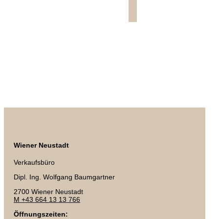
Wiener Neustadt
Verkaufsbüro
Dipl. Ing. Wolfgang Baumgartner
2700 Wiener Neustadt
M +43 664 13 13 766
Öffnungszeiten: