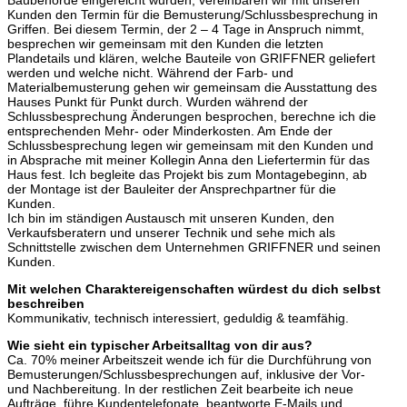
Baubehörde eingereicht wurden, vereinbaren wir mit unseren
Kunden den Termin für die Bemusterung/Schlussbesprechung in
Griffen. Bei diesem Termin, der 2 – 4 Tage in Anspruch nimmt,
besprechen wir gemeinsam mit den Kunden die letzten
Plandetails und klären, welche Bauteile von GRIFFNER geliefert
werden und welche nicht. Während der Farb- und
Materialbemusterung gehen wir gemeinsam die Ausstattung des
Hauses Punkt für Punkt durch. Wurden während der
Schlussbesprechung Änderungen besprochen, berechne ich die
entsprechenden Mehr- oder Minderkosten. Am Ende der
Schlussbesprechung legen wir gemeinsam mit den Kunden und
in Absprache mit meiner Kollegin Anna den Liefertermin für das
Haus fest. Ich begleite das Projekt bis zum Montagebeginn, ab
der Montage ist der Bauleiter der Ansprechpartner für die
Kunden.
Ich bin im ständigen Austausch mit unseren Kunden, den
Verkaufsberatern und unserer Technik und sehe mich als
Schnittstelle zwischen dem Unternehmen GRIFFNER und seinen
Kunden.
Mit welchen Charaktereigenschaften würdest du dich selbst
beschreiben
Kommunikativ, technisch interessiert, geduldig & teamfähig.
Wie sieht ein typischer Arbeitsalltag von dir aus?
Ca. 70% meiner Arbeitszeit wende ich für die Durchführung von
Bemusterungen/Schlussbesprechungen auf, inklusive der Vor-
und Nachbereitung. In der restlichen Zeit bearbeite ich neue
Aufträge, führe Kundentelefonate, beantworte E-Mails und