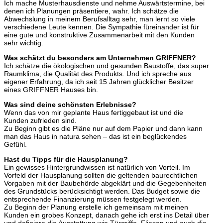
Ich mache Musterhausdienste und nehme Auswärtstermine, bei
denen ich Planungen präsentiere, wahr. Ich schätze die
Abwechslung in meinem Berufsalltag sehr, man lernt so viele
verschiedene Leute kennen. Die Sympathie füreinander ist für
eine gute und konstruktive Zusammenarbeit mit den Kunden
sehr wichtig.
Was schätzt du besonders am Unternehmen GRIFFNER?
Ich schätze die ökologischen und gesunden Baustoffe, das super
Raumklima, die Qualität des Produkts. Und ich spreche aus
eigener Erfahrung, da ich seit 15 Jahren glücklicher Besitzer
eines GRIFFNER Hauses bin.
Was sind deine schönsten Erlebnisse?
Wenn das von mir geplante Haus fertiggebaut ist und die
Kunden zufrieden sind.
Zu Beginn gibt es die Pläne nur auf dem Papier und dann kann
man das Haus in natura sehen – das ist ein beglückendes
Gefühl.
Hast du Tipps für die Hausplanung?
Ein gewisses Hintergrundwissen ist natürlich von Vorteil. Im
Vorfeld der Hausplanung sollten die geltenden baurechtlichen
Vorgaben mit der Baubehörde abgeklärt und die Gegebenheiten
des Grundstücks berücksichtigt werden. Das Budget sowie die
entsprechende Finanzierung müssen festgelegt werden.
Zu Beginn der Planung erstelle ich gemeinsam mit meinen
Kunden ein grobes Konzept, danach gehe ich erst ins Detail über