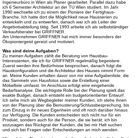
Ingenieurbüro in Wien als Planer gearbeitet. Parallel dazu habe
ich 6 Semester Architektur an der TU Wien studiert. Im Jahr
1990 wechselte ich zu einem der Pioniere der Fertighaus-
Branche. Ich hatte dort die Möglichkeit neue Hausserien zu
entwickeln und zu entwerfen, danach war ich als Leiter der
Angebotsabteilung tätig. Seit 1993 arbeite ich als selbstständiger
Verkaufsberater bei GRIFFNER.
Am Unternehmen GRIFFNER hat mich immer besonders der
Ökopioniergeist gereizt und motiviert.
Was sind deine Aufgaben?
Zu meinen Aufgaben zählt die Beratung von Hausbau-
Interessenten, die ich für GRIFFNER regelmäßig begeistere.
Zuerst werden ihre Bedürfnisse besprochen, danach folgt die
Hauskonfiguration und die Architektur des Hauses nimmt Form
an. Meine Kunden erhalten davor von mir eine Aufgabenliste, die
das Sammeln von Hausfotos sowie die Erstellung einer
Möbelliste umfasst. Im Anschluss erfolgt eine eingehende
Bedarfsanalyse. Die wichtigste Rolle bei der Planung spielt das
exakte Budget, danach entsteht ein budgetorientierter Entwurf.
Ich sehe mich als Wegbegleiter meiner Kunden, ich stehe ihnen
von der Planung über die Bemusterung/Schlussbesprechung, bis
zum Einzug in ihr neues Eigenheim und oft noch darüber hinaus
zur Verfügung. Die Kunden entscheiden sich nicht nur für ein
Produkt, sondern auch für die Person, die sie berät; ich bin
sozusagen das Rückgrat der Kunden, die bei mir Halt suchen
und sich bei Fragen oder Entscheidungen an mich wenden.