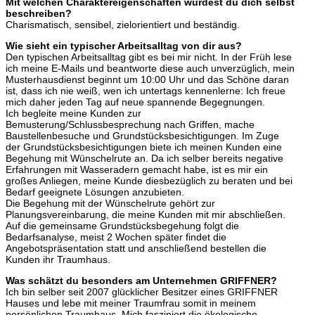
Mit welchen Charaktereigenschaften würdest du dich selbst
beschreiben?
Charismatisch, sensibel, zielorientiert und beständig.
Wie sieht ein typischer Arbeitsalltag von dir aus?
Den typischen Arbeitsalltag gibt es bei mir nicht. In der Früh lese
ich meine E-Mails und beantworte diese auch unverzüglich, mein
Musterhausdienst beginnt um 10:00 Uhr und das Schöne daran
ist, dass ich nie weiß, wen ich untertags kennenlerne: Ich freue
mich daher jeden Tag auf neue spannende Begegnungen.
Ich begleite meine Kunden zur
Bemusterung/Schlussbesprechung nach Griffen, mache
Baustellenbesuche und Grundstücksbesichtigungen. Im Zuge
der Grundstücksbesichtigungen biete ich meinen Kunden eine
Begehung mit Wünschelrute an. Da ich selber bereits negative
Erfahrungen mit Wasseradern gemacht habe, ist es mir ein
großes Anliegen, meine Kunde diesbezüglich zu beraten und bei
Bedarf geeignete Lösungen anzubieten.
Die Begehung mit der Wünschelrute gehört zur
Planungsvereinbarung, die meine Kunden mit mir abschließen.
Auf die gemeinsame Grundstücksbegehung folgt die
Bedarfsanalyse, meist 2 Wochen später findet die
Angebotspräsentation statt und anschließend bestellen die
Kunden ihr Traumhaus.
Was schätzt du besonders am Unternehmen GRIFFNER?
Ich bin selber seit 2007 glücklicher Besitzer eines GRIFFNER
Hauses und lebe mit meiner Traumfrau somit in meinem
persönlichen Traumhaus. Mich fasziniert die ökologische