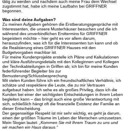
tätig zu werden und nachdem auch meine Frau dem Wechsel
zugstimmt hat, habe ich meine Laufbahn bei GRIFFNER
begonnen.
Was sind deine Aufgaben?
Zu meinen Aufgaben gehören die Erstberatungsgespräche mit
Interessenten, die unsere Musterhäuser besuchen und die ich
während des unverbindlichen Ersttermins für GRIFFNER
begeistern möchte – hier geht es vor allem darum,
herauszufinden, was ich für die Interessenten tun kann und ob
die Realisierung eines GRIFFNER Hauses mit den
Budgetvorgaben machbar ist.
Für meine Kundenprojekte erstelle ich Pläne und Kalkulationen
und kläre Ausführungsdetails mit den Kolleginnen und Kollegen
der Technikabteilungen in Griffen ab; ich bin für meine Kunden
federführender Begleiter bis zur
Bemusterung/Schlussbesprechung.
Mit vielen Kunden führe ich ein freundschaftliches Verhältnis, ich
schätze und respektiere die Leute, die zu mir Vertrauen
aufgebaut haben. Ich sehe es als großes Privileg, dass ich die
Kunden bei einer der wichtigsten Entscheidungen in ihrem Leben
begleiten kann – das bringt auch eine große Verantwortung mit
sich, schließlich hängt oft die finanzielle Existenz der Familie an
dieser Entscheidung.
Der gegenseitige Respekt ist mir sehr wichtig, es geht ja darum,
einen der größten Träume im Leben der Menschen umzusetzen.
Mein Slogan lautet:
„Kommen Sie mit Ihrem Traum zu uns und
wir machen ein Haus daraus.“