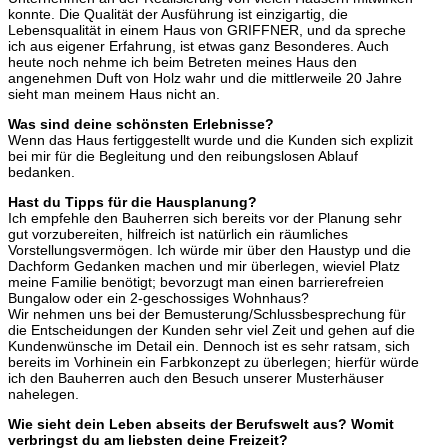
konnte. Die Qualität der Ausführung ist einzigartig, die
Lebensqualität in einem Haus von GRIFFNER, und da spreche
ich aus eigener Erfahrung, ist etwas ganz Besonderes. Auch
heute noch nehme ich beim Betreten meines Haus den
angenehmen Duft von Holz wahr und die mittlerweile 20 Jahre
sieht man meinem Haus nicht an.
Was sind deine schönsten Erlebnisse?
Wenn das Haus fertiggestellt wurde und die Kunden sich explizit
bei mir für die Begleitung und den reibungslosen Ablauf
bedanken.
Hast du Tipps für die Hausplanung?
Ich empfehle den Bauherren sich bereits vor der Planung sehr
gut vorzubereiten, hilfreich ist natürlich ein räumliches
Vorstellungsvermögen. Ich würde mir über den Haustyp und die
Dachform Gedanken machen und mir überlegen, wieviel Platz
meine Familie benötigt; bevorzugt man einen barrierefreien
Bungalow oder ein 2-geschossiges Wohnhaus?
Wir nehmen uns bei der Bemusterung/Schlussbesprechung für
die Entscheidungen der Kunden sehr viel Zeit und gehen auf die
Kundenwünsche im Detail ein. Dennoch ist es sehr ratsam, sich
bereits im Vorhinein ein Farbkonzept zu überlegen; hierfür würde
ich den Bauherren auch den Besuch unserer Musterhäuser
nahelegen.
Wie sieht dein Leben abseits der Berufswelt aus? Womit
verbringst du am liebsten deine Freizeit?