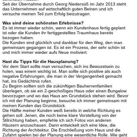
Seit der Übernahme durch Georg Niedersüß im Jahr 2013 steht
das Unternehmen auf wirtschaftlich guten Beinen und ich
versuche meinen Teil zum Erfolg beizutragen.
Was sind deine schönsten Erlebnisse?
Es ist immer wieder schön, wenn ein Kundenhaus fertig geplant
ist oder die Kunden ihr fertiggestelltes Traumhaus bereits
bezogen haben.
Die Kunden sind glücklich und dankbar für den Weg, den man
gemeinsam gegangen ist. Es ist ein Prozess, der sehr schön ist
und mich immer wieder aufs Neue motiviert.
Hast du Tipps für die Hausplanung?
Vor dem Start sollte man versuchen, sich ins Bewusstsein zu
holen, was einem wichtig ist. Man sollte sich positive als auch
negative Erfahrungen, die man in der Vergangenheit gemacht
hat, ins Gedächtnis rufen.
Zu Beginn sollten sich die zukünftigen Bauherrenfamilien
überlegen, ob sie ein 2-geschoßiges Haus oder einen Bungalow
bevorzugen und wo das Haus am Grundstück stehen wird. Bevor
ich mit der Planung beginne, besuche ich immer gemeinsam mit
meinen Kunden das Grundstück.
Die Hälfte meiner Kunden weiß bereits in welche Richtung es
gehen soll. Jenen, die noch keine klare Vorstellung von der
Stilrichtung haben, empfehle ich sich Fotos von anderen
Häusern anzuschauen. Dann entwickelt sich eine Idee, die
Richtung der Architektur. Die Erschließung vom Haus und die
Zufahrt spielen bei der Planung eine wesentliche Rolle. Wie geht