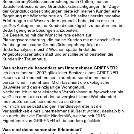
Bemusterung/Schlussbesprechung nach Griffen, mache
Baustellenbesuche und Grundstücksbesichtigungen. Im Zuge
der Grundstücksbesichtigungen biete ich meinen Kunden eine
Begehung mit Wünschelrute an. Da ich selber bereits negative
Erfahrungen mit Wasseradern gemacht habe, ist es mir ein
großes Anliegen, meine Kunde diesbezüglich zu beraten und bei
Bedarf geeignete Lösungen anzubieten.
Die Begehung mit der Wünschelrute gehört zur
Planungsvereinbarung, die meine Kunden mit mir abschließen.
Auf die gemeinsame Grundstücksbegehung folgt die
Bedarfsanalyse, meist 2 Wochen später findet die
Angebotspräsentation statt und anschließend bestellen die
Kunden ihr Traumhaus.
Was schätzt du besonders am Unternehmen GRIFFNER?
Ich bin selber seit 2007 glücklicher Besitzer eines GRIFFNER
Hauses und lebe mit meiner Traumfrau somit in meinem
persönlichen Traumhaus. Mich fasziniert die ökologische
Bauweise und das einzigartige Wohngefühl.
Nachdem ich in sehr einfachen Verhältnissen aufgewachsen bin,
weiß ich den Luxus und den unvergleichlichen Wohnkomfort
meines Zuhauses besonders zu schätzen.
Für mich als selbstständigen Handelsvertreter ist die
Verlässlichkeit eines Unternehmens äußerst wichtig, deshalb bin
ich auch über die Familie Niedersüß, welche seit 2013
Eigentümer von GRIFFNER ist, besonders glücklich.
Was sind deine schönsten Erlebnisse?