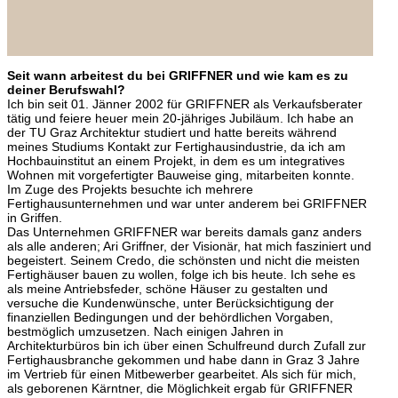
Seit wann arbeitest du bei GRIFFNER und wie kam es zu
deiner Berufswahl?
Ich bin seit 01. Jänner 2002 für GRIFFNER als Verkaufsberater
tätig und feiere heuer mein 20-jähriges Jubiläum. Ich habe an
der TU Graz Architektur studiert und hatte bereits während
meines Studiums Kontakt zur Fertighausindustrie, da ich am
Hochbauinstitut an einem Projekt, in dem es um integratives
Wohnen mit vorgefertigter Bauweise ging, mitarbeiten konnte.
Im Zuge des Projekts besuchte ich mehrere
Fertighausunternehmen und war unter anderem bei GRIFFNER
in Griffen.
Das Unternehmen GRIFFNER war bereits damals ganz anders
als alle anderen; Ari Griffner, der Visionär, hat mich fasziniert und
begeistert. Seinem Credo, die schönsten und nicht die meisten
Fertighäuser bauen zu wollen, folge ich bis heute. Ich sehe es
als meine Antriebsfeder, schöne Häuser zu gestalten und
versuche die Kundenwünsche, unter Berücksichtigung der
finanziellen Bedingungen und der behördlichen Vorgaben,
bestmöglich umzusetzen. Nach einigen Jahren in
Architekturbüros bin ich über einen Schulfreund durch Zufall zur
Fertighausbranche gekommen und habe dann in Graz 3 Jahre
im Vertrieb für einen Mitbewerber gearbeitet. Als sich für mich,
als geborenen Kärntner, die Möglichkeit ergab für GRIFFNER