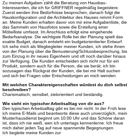
Zu meinen Aufgaben zählt die Beratung von Hausbau-
Interessenten, die ich für GRIFFNER regelmäßig begeistere.
Zuerst werden ihre Bedürfnisse besprochen, danach folgt die
Hauskonfiguration und die Architektur des Hauses nimmt Form
an. Meine Kunden erhalten davor von mir eine Aufgabenliste, die
das Sammeln von Hausfotos sowie die Erstellung einer
Möbelliste umfasst. Im Anschluss erfolgt eine eingehende
Bedarfsanalyse. Die wichtigste Rolle bei der Planung spielt das
exakte Budget, danach entsteht ein budgetorientierter Entwurf.
Ich sehe mich als Wegbegleiter meiner Kunden, ich stehe ihnen
von der Planung über die Bemusterung/Schlussbesprechung, bis
zum Einzug in ihr neues Eigenheim und oft noch darüber hinaus
zur Verfügung. Die Kunden entscheiden sich nicht nur für ein
Produkt, sondern auch für die Person, die sie berät; ich bin
sozusagen das Rückgrat der Kunden, die bei mir Halt suchen
und sich bei Fragen oder Entscheidungen an mich wenden.
Mit welchen Charaktereigenschaften würdest du dich selbst
beschreiben?
Charismatisch, sensibel, zielorientiert und beständig.
Wie sieht ein typischer Arbeitsalltag von dir aus?
Den typischen Arbeitsalltag gibt es bei mir nicht. In der Früh lese
ich meine E-Mails und beantworte diese auch unverzüglich, mein
Musterhausdienst beginnt um 10:00 Uhr und das Schöne daran
ist, dass ich nie weiß, wen ich untertags kennenlerne: Ich freue
mich daher jeden Tag auf neue spannende Begegnungen.
Ich begleite meine Kunden zur