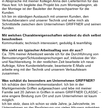
in Absprache mit meiner Kollegin Anna den Liefertermin für das
Haus fest. Ich begleite das Projekt bis zum Montagebeginn, ab
der Montage ist der Bauleiter der Ansprechpartner für die
Kunden.
Ich bin im ständigen Austausch mit unseren Kunden, den
Verkaufsberatern und unserer Technik und sehe mich als
Schnittstelle zwischen dem Unternehmen GRIFFNER und seinen
Kunden.
Mit welchen Charaktereigenschaften würdest du dich selbst
beschreiben
Kommunikativ, technisch interessiert, geduldig & teamfähig.
Wie sieht ein typischer Arbeitsalltag von dir aus?
Ca. 70% meiner Arbeitszeit wende ich für die Durchführung von
Bemusterungen/Schlussbesprechungen auf, inklusive der Vor-
und Nachbereitung. In der restlichen Zeit bearbeite ich neue
Aufträge, führe Kundentelefonate, beantworte E-Mails und
arbeite eng mit der Technik und unserem Verkaufsteam
zusammen.
Was schätzt du besonders am Unternehmen GRIFFNER?
Ich schätze den Unternehmensstandort. Ich bin in der
Marktgemeinde Griffen aufgewachsen und lebe mit meiner
Familie seit 20 Jahren in Griffen in einem GRIFFNER CLASSIC –
eine engere Bindung zum Ort und zum Unternehmen ist kaum
möglich.
Ich bin stolz, dass ich schon so viele Jahre, ja Jahrzehnte, im
Unternehmen an der Realisierung von vielen Häusern mitwirken