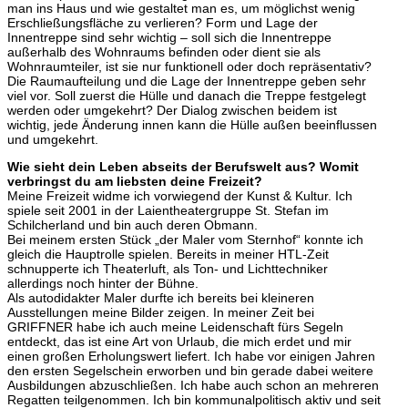
man ins Haus und wie gestaltet man es, um möglichst wenig
Erschließungsfläche zu verlieren? Form und Lage der
Innentreppe sind sehr wichtig – soll sich die Innentreppe
außerhalb des Wohnraums befinden oder dient sie als
Wohnraumteiler, ist sie nur funktionell oder doch repräsentativ?
Die Raumaufteilung und die Lage der Innentreppe geben sehr
viel vor. Soll zuerst die Hülle und danach die Treppe festgelegt
werden oder umgekehrt? Der Dialog zwischen beidem ist
wichtig, jede Änderung innen kann die Hülle außen beeinflussen
und umgekehrt.
Wie sieht dein Leben abseits der Berufswelt aus? Womit
verbringst du am liebsten deine Freizeit?
Meine Freizeit widme ich vorwiegend der Kunst & Kultur. Ich
spiele seit 2001 in der Laientheatergruppe St. Stefan im
Schilcherland und bin auch deren Obmann.
Bei meinem ersten Stück „der Maler vom Sternhof“ konnte ich
gleich die Hauptrolle spielen. Bereits in meiner HTL-Zeit
schnupperte ich Theaterluft, als Ton- und Lichttechniker
allerdings noch hinter der Bühne.
Als autodidakter Maler durfte ich bereits bei kleineren
Ausstellungen meine Bilder zeigen. In meiner Zeit bei
GRIFFNER habe ich auch meine Leidenschaft fürs Segeln
entdeckt, das ist eine Art von Urlaub, die mich erdet und mir
einen großen Erholungswert liefert. Ich habe vor einigen Jahren
den ersten Segelschein erworben und bin gerade dabei weitere
Ausbildungen abzuschließen. Ich habe auch schon an mehreren
Regatten teilgenommen. Ich bin kommunalpolitisch aktiv und seit