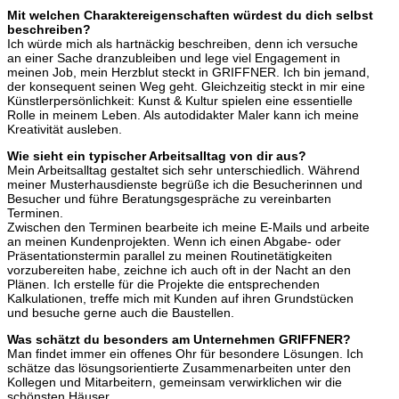
Mit welchen Charaktereigenschaften würdest du dich selbst
beschreiben?
Ich würde mich als hartnäckig beschreiben, denn ich versuche
an einer Sache dranzubleiben und lege viel Engagement in
meinen Job, mein Herzblut steckt in GRIFFNER. Ich bin jemand,
der konsequent seinen Weg geht. Gleichzeitig steckt in mir eine
Künstlerpersönlichkeit: Kunst & Kultur spielen eine essentielle
Rolle in meinem Leben. Als autodidakter Maler kann ich meine
Kreativität ausleben.
Wie sieht ein typischer Arbeitsalltag von dir aus?
Mein Arbeitsalltag gestaltet sich sehr unterschiedlich. Während
meiner Musterhausdienste begrüße ich die Besucherinnen und
Besucher und führe Beratungsgespräche zu vereinbarten
Terminen.
Zwischen den Terminen bearbeite ich meine E-Mails und arbeite
an meinen Kundenprojekten. Wenn ich einen Abgabe- oder
Präsentationstermin parallel zu meinen Routinetätigkeiten
vorzubereiten habe, zeichne ich auch oft in der Nacht an den
Plänen. Ich erstelle für die Projekte die entsprechenden
Kalkulationen, treffe mich mit Kunden auf ihren Grundstücken
und besuche gerne auch die Baustellen.
Was schätzt du besonders am Unternehmen GRIFFNER?
Man findet immer ein offenes Ohr für besondere Lösungen. Ich
schätze das lösungsorientierte Zusammenarbeiten unter den
Kollegen und Mitarbeitern, gemeinsam verwirklichen wir die
schönsten Häuser.