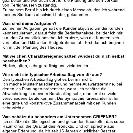
gearbeitet und war auch dort für die Planung und den Verkauf
von Fertighäusern zuständig.
Zu meinem Beruf bin ich durch einen Messejob, den ich während
meines Studiums absolviert habe, gekommen.
Was sind deine Aufgaben?
Zu meinen Aufgaben gehört die Kundenakquise, um die Kunden
kennenzulernen, darauf folgt die Bedarfsanalyse, bei der ich mir
u.a. das Grundstück ansehe. Ich eruiere, was die Kunden sich
vorstellen und kläre den Budgetrahmen ab. Erst danach beginne
ich mit der Planung des Hauses.
Mit welchen Charaktereigenschaften würdest du dich selbst
beschreiben?
Ehrlich, offen, sehr geradlinig und zielorientiert.
Wie sieht ein typischer Arbeitsalltag von dir aus?
Den typischen Arbeitsalltag gibt es bei mir nicht.
Ich mache Musterhausdienste und nehme Auswärtstermine, bei
denen ich Planungen präsentiere, wahr. Ich schätze die
Abwechslung in meinem Berufsalltag sehr, man lernt so viele
verschiedene Leute kennen. Die Sympathie füreinander ist für
eine gute und konstruktive Zusammenarbeit mit den Kunden
sehr wichtig.
Was schätzt du besonders am Unternehmen GRIFFNER?
Ich schätze die ökologischen und gesunden Baustoffe, das super
Raumklima, die Qualität des Produkts. Und ich spreche aus
eigener Erfahrung, da ich seit 15 Jahren glücklicher Besitzer