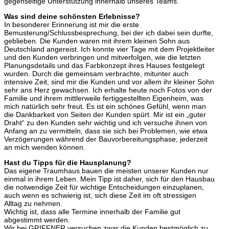
gegenseitige Unterstützung innerhalb unseres Teams.
Was sind deine schönsten Erlebnisse?
In besonderer Erinnerung ist mir die erste
Bemusterung/Schlussbesprechung, bei der ich dabei sein durfte,
geblieben. Die Kunden waren mit ihrem kleinen Sohn aus
Deutschland angereist. Ich konnte vier Tage mit dem Projektleiter
und den Kunden verbringen und mitverfolgen, wie die letzten
Planungsdetails und das Farbkonzept ihres Hauses festgelegt
wurden. Durch die gemeinsam verbrachte, mitunter auch
intensive Zeit, sind mir die Kunden und vor allem ihr kleiner Sohn
sehr ans Herz gewachsen. Ich erhalte heute noch Fotos von der
Familie und ihrem mittlerweile fertiggestellten Eigenheim, was
mich natürlich sehr freut. Es ist ein schönes Gefühl, wenn man
die Dankbarkeit von Seiten der Kunden spürt. Mir ist ein „guter
Draht“ zu den Kunden sehr wichtig und ich versuche ihnen von
Anfang an zu vermitteln, dass sie sich bei Problemen, wie etwa
Verzögerungen während der Bauvorbereitungsphase, jederzeit
an mich wenden können.
Hast du Tipps für die Hausplanung?
Das eigene Traumhaus bauen die meisten unserer Kunden nur
einmal in ihrem Leben. Mein Tipp ist daher, sich für den Hausbau
die notwendige Zeit für wichtige Entscheidungen einzuplanen,
auch wenn es schwierig ist, sich diese Zeit im oft stressigen
Alltag zu nehmen.
Wichtig ist, dass alle Termine innerhalb der Familie gut
abgestimmt werden.
Wir bei GRIFFNER versuchen zwar die Kunden bestmöglich zu