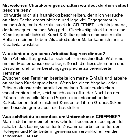
Mit welchen Charaktereigenschaften würdest du dich selbst
beschreiben?
Ich würde mich als hartnäckig beschreiben, denn ich versuche
an einer Sache dranzubleiben und lege viel Engagement in
meinen Job, mein Herzblut steckt in GRIFFNER. Ich bin jemand,
der konsequent seinen Weg geht. Gleichzeitig steckt in mir eine
Künstlerpersönlichkeit: Kunst & Kultur spielen eine essentielle
Rolle in meinem Leben. Als autodidakter Maler kann ich meine
Kreativität ausleben.
Wie sieht ein typischer Arbeitsalltag von dir aus?
Mein Arbeitsalltag gestaltet sich sehr unterschiedlich. Während
meiner Musterhausdienste begrüße ich die Besucherinnen und
Besucher und führe Beratungsgespräche zu vereinbarten
Terminen.
Zwischen den Terminen bearbeite ich meine E-Mails und arbeite
an meinen Kundenprojekten. Wenn ich einen Abgabe- oder
Präsentationstermin parallel zu meinen Routinetätigkeiten
vorzubereiten habe, zeichne ich auch oft in der Nacht an den
Plänen. Ich erstelle für die Projekte die entsprechenden
Kalkulationen, treffe mich mit Kunden auf ihren Grundstücken
und besuche gerne auch die Baustellen.
Was schätzt du besonders am Unternehmen GRIFFNER?
Man findet immer ein offenes Ohr für besondere Lösungen. Ich
schätze das lösungsorientierte Zusammenarbeiten unter den
Kollegen und Mitarbeitern, gemeinsam verwirklichen wir die
schönsten Häuser.