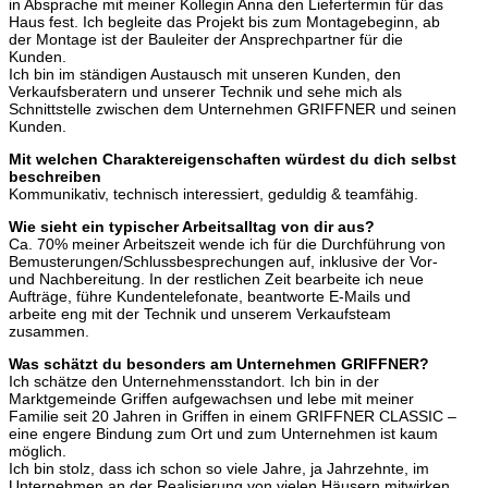
in Absprache mit meiner Kollegin Anna den Liefertermin für das
Haus fest. Ich begleite das Projekt bis zum Montagebeginn, ab
der Montage ist der Bauleiter der Ansprechpartner für die
Kunden.
Ich bin im ständigen Austausch mit unseren Kunden, den
Verkaufsberatern und unserer Technik und sehe mich als
Schnittstelle zwischen dem Unternehmen GRIFFNER und seinen
Kunden.
Mit welchen Charaktereigenschaften würdest du dich selbst
beschreiben
Kommunikativ, technisch interessiert, geduldig & teamfähig.
Wie sieht ein typischer Arbeitsalltag von dir aus?
Ca. 70% meiner Arbeitszeit wende ich für die Durchführung von
Bemusterungen/Schlussbesprechungen auf, inklusive der Vor-
und Nachbereitung. In der restlichen Zeit bearbeite ich neue
Aufträge, führe Kundentelefonate, beantworte E-Mails und
arbeite eng mit der Technik und unserem Verkaufsteam
zusammen.
Was schätzt du besonders am Unternehmen GRIFFNER?
Ich schätze den Unternehmensstandort. Ich bin in der
Marktgemeinde Griffen aufgewachsen und lebe mit meiner
Familie seit 20 Jahren in Griffen in einem GRIFFNER CLASSIC –
eine engere Bindung zum Ort und zum Unternehmen ist kaum
möglich.
Ich bin stolz, dass ich schon so viele Jahre, ja Jahrzehnte, im
Unternehmen an der Realisierung von vielen Häusern mitwirken