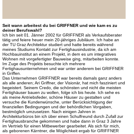
Seit wann arbeitest du bei GRIFFNER und wie kam es zu
deiner Berufswahl?
Ich bin seit 01. Jänner 2002 für GRIFFNER als Verkaufsberater
tätig und feiere heuer mein 20-jähriges Jubiläum. Ich habe an
der TU Graz Architektur studiert und hatte bereits während
meines Studiums Kontakt zur Fertighausindustrie, da ich am
Hochbauinstitut an einem Projekt, in dem es um integratives
Wohnen mit vorgefertigter Bauweise ging, mitarbeiten konnte.
Im Zuge des Projekts besuchte ich mehrere
Fertighausunternehmen und war unter anderem bei GRIFFNER
in Griffen.
Das Unternehmen GRIFFNER war bereits damals ganz anders
als alle anderen; Ari Griffner, der Visionär, hat mich fasziniert und
begeistert. Seinem Credo, die schönsten und nicht die meisten
Fertighäuser bauen zu wollen, folge ich bis heute. Ich sehe es
als meine Antriebsfeder, schöne Häuser zu gestalten und
versuche die Kundenwünsche, unter Berücksichtigung der
finanziellen Bedingungen und der behördlichen Vorgaben,
bestmöglich umzusetzen. Nach einigen Jahren in
Architekturbüros bin ich über einen Schulfreund durch Zufall zur
Fertighausbranche gekommen und habe dann in Graz 3 Jahre
im Vertrieb für einen Mitbewerber gearbeitet. Als sich für mich,
als geborenen Kärntner, die Möglichkeit ergab für GRIFFNER