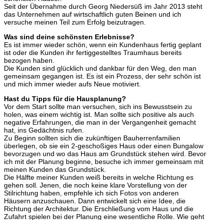
Seit der Übernahme durch Georg Niedersüß im Jahr 2013 steht
das Unternehmen auf wirtschaftlich guten Beinen und ich
versuche meinen Teil zum Erfolg beizutragen.
Was sind deine schönsten Erlebnisse?
Es ist immer wieder schön, wenn ein Kundenhaus fertig geplant
ist oder die Kunden ihr fertiggestelltes Traumhaus bereits
bezogen haben.
Die Kunden sind glücklich und dankbar für den Weg, den man
gemeinsam gegangen ist. Es ist ein Prozess, der sehr schön ist
und mich immer wieder aufs Neue motiviert.
Hast du Tipps für die Hausplanung?
Vor dem Start sollte man versuchen, sich ins Bewusstsein zu
holen, was einem wichtig ist. Man sollte sich positive als auch
negative Erfahrungen, die man in der Vergangenheit gemacht
hat, ins Gedächtnis rufen.
Zu Beginn sollten sich die zukünftigen Bauherrenfamilien
überlegen, ob sie ein 2-geschoßiges Haus oder einen Bungalow
bevorzugen und wo das Haus am Grundstück stehen wird. Bevor
ich mit der Planung beginne, besuche ich immer gemeinsam mit
meinen Kunden das Grundstück.
Die Hälfte meiner Kunden weiß bereits in welche Richtung es
gehen soll. Jenen, die noch keine klare Vorstellung von der
Stilrichtung haben, empfehle ich sich Fotos von anderen
Häusern anzuschauen. Dann entwickelt sich eine Idee, die
Richtung der Architektur. Die Erschließung vom Haus und die
Zufahrt spielen bei der Planung eine wesentliche Rolle. Wie geht