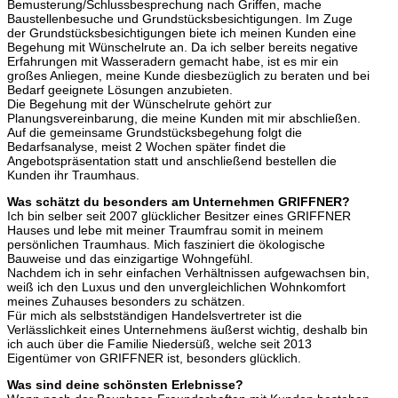
Bemusterung/Schlussbesprechung nach Griffen, mache
Baustellenbesuche und Grundstücksbesichtigungen. Im Zuge
der Grundstücksbesichtigungen biete ich meinen Kunden eine
Begehung mit Wünschelrute an. Da ich selber bereits negative
Erfahrungen mit Wasseradern gemacht habe, ist es mir ein
großes Anliegen, meine Kunde diesbezüglich zu beraten und bei
Bedarf geeignete Lösungen anzubieten.
Die Begehung mit der Wünschelrute gehört zur
Planungsvereinbarung, die meine Kunden mit mir abschließen.
Auf die gemeinsame Grundstücksbegehung folgt die
Bedarfsanalyse, meist 2 Wochen später findet die
Angebotspräsentation statt und anschließend bestellen die
Kunden ihr Traumhaus.
Was schätzt du besonders am Unternehmen GRIFFNER?
Ich bin selber seit 2007 glücklicher Besitzer eines GRIFFNER
Hauses und lebe mit meiner Traumfrau somit in meinem
persönlichen Traumhaus. Mich fasziniert die ökologische
Bauweise und das einzigartige Wohngefühl.
Nachdem ich in sehr einfachen Verhältnissen aufgewachsen bin,
weiß ich den Luxus und den unvergleichlichen Wohnkomfort
meines Zuhauses besonders zu schätzen.
Für mich als selbstständigen Handelsvertreter ist die
Verlässlichkeit eines Unternehmens äußerst wichtig, deshalb bin
ich auch über die Familie Niedersüß, welche seit 2013
Eigentümer von GRIFFNER ist, besonders glücklich.
Was sind deine schönsten Erlebnisse?