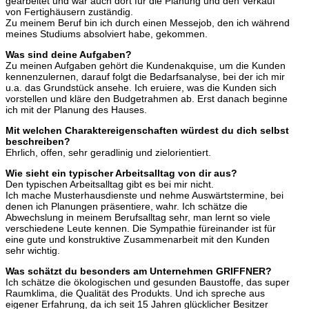
gearbeitet und war auch dort für die Planung und den Verkauf
von Fertighäusern zuständig.
Zu meinem Beruf bin ich durch einen Messejob, den ich während
meines Studiums absolviert habe, gekommen.
Was sind deine Aufgaben?
Zu meinen Aufgaben gehört die Kundenakquise, um die Kunden
kennenzulernen, darauf folgt die Bedarfsanalyse, bei der ich mir
u.a. das Grundstück ansehe. Ich eruiere, was die Kunden sich
vorstellen und kläre den Budgetrahmen ab. Erst danach beginne
ich mit der Planung des Hauses.
Mit welchen Charaktereigenschaften würdest du dich selbst
beschreiben?
Ehrlich, offen, sehr geradlinig und zielorientiert.
Wie sieht ein typischer Arbeitsalltag von dir aus?
Den typischen Arbeitsalltag gibt es bei mir nicht.
Ich mache Musterhausdienste und nehme Auswärtstermine, bei
denen ich Planungen präsentiere, wahr. Ich schätze die
Abwechslung in meinem Berufsalltag sehr, man lernt so viele
verschiedene Leute kennen. Die Sympathie füreinander ist für
eine gute und konstruktive Zusammenarbeit mit den Kunden
sehr wichtig.
Was schätzt du besonders am Unternehmen GRIFFNER?
Ich schätze die ökologischen und gesunden Baustoffe, das super
Raumklima, die Qualität des Produkts. Und ich spreche aus
eigener Erfahrung, da ich seit 15 Jahren glücklicher Besitzer