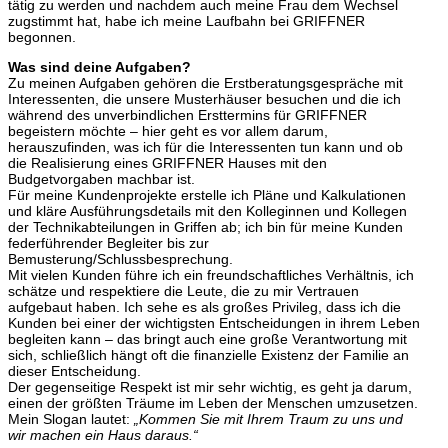
tätig zu werden und nachdem auch meine Frau dem Wechsel
zugstimmt hat, habe ich meine Laufbahn bei GRIFFNER
begonnen.
Was sind deine Aufgaben?
Zu meinen Aufgaben gehören die Erstberatungsgespräche mit
Interessenten, die unsere Musterhäuser besuchen und die ich
während des unverbindlichen Ersttermins für GRIFFNER
begeistern möchte – hier geht es vor allem darum,
herauszufinden, was ich für die Interessenten tun kann und ob
die Realisierung eines GRIFFNER Hauses mit den
Budgetvorgaben machbar ist.
Für meine Kundenprojekte erstelle ich Pläne und Kalkulationen
und kläre Ausführungsdetails mit den Kolleginnen und Kollegen
der Technikabteilungen in Griffen ab; ich bin für meine Kunden
federführender Begleiter bis zur
Bemusterung/Schlussbesprechung.
Mit vielen Kunden führe ich ein freundschaftliches Verhältnis, ich
schätze und respektiere die Leute, die zu mir Vertrauen
aufgebaut haben. Ich sehe es als großes Privileg, dass ich die
Kunden bei einer der wichtigsten Entscheidungen in ihrem Leben
begleiten kann – das bringt auch eine große Verantwortung mit
sich, schließlich hängt oft die finanzielle Existenz der Familie an
dieser Entscheidung.
Der gegenseitige Respekt ist mir sehr wichtig, es geht ja darum,
einen der größten Träume im Leben der Menschen umzusetzen.
Mein Slogan lautet:
„Kommen Sie mit Ihrem Traum zu uns und
wir machen ein Haus daraus.“