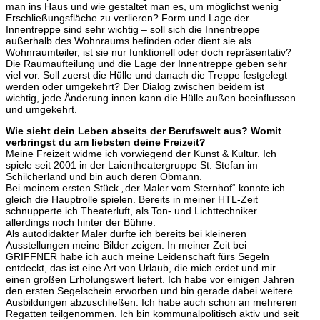
man ins Haus und wie gestaltet man es, um möglichst wenig
Erschließungsfläche zu verlieren? Form und Lage der
Innentreppe sind sehr wichtig – soll sich die Innentreppe
außerhalb des Wohnraums befinden oder dient sie als
Wohnraumteiler, ist sie nur funktionell oder doch repräsentativ?
Die Raumaufteilung und die Lage der Innentreppe geben sehr
viel vor. Soll zuerst die Hülle und danach die Treppe festgelegt
werden oder umgekehrt? Der Dialog zwischen beidem ist
wichtig, jede Änderung innen kann die Hülle außen beeinflussen
und umgekehrt.
Wie sieht dein Leben abseits der Berufswelt aus? Womit
verbringst du am liebsten deine Freizeit?
Meine Freizeit widme ich vorwiegend der Kunst & Kultur. Ich
spiele seit 2001 in der Laientheatergruppe St. Stefan im
Schilcherland und bin auch deren Obmann.
Bei meinem ersten Stück „der Maler vom Sternhof“ konnte ich
gleich die Hauptrolle spielen. Bereits in meiner HTL-Zeit
schnupperte ich Theaterluft, als Ton- und Lichttechniker
allerdings noch hinter der Bühne.
Als autodidakter Maler durfte ich bereits bei kleineren
Ausstellungen meine Bilder zeigen. In meiner Zeit bei
GRIFFNER habe ich auch meine Leidenschaft fürs Segeln
entdeckt, das ist eine Art von Urlaub, die mich erdet und mir
einen großen Erholungswert liefert. Ich habe vor einigen Jahren
den ersten Segelschein erworben und bin gerade dabei weitere
Ausbildungen abzuschließen. Ich habe auch schon an mehreren
Regatten teilgenommen. Ich bin kommunalpolitisch aktiv und seit