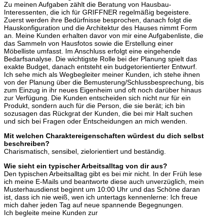
Zu meinen Aufgaben zählt die Beratung von Hausbau-
Interessenten, die ich für GRIFFNER regelmäßig begeistere.
Zuerst werden ihre Bedürfnisse besprochen, danach folgt die
Hauskonfiguration und die Architektur des Hauses nimmt Form
an. Meine Kunden erhalten davor von mir eine Aufgabenliste, die
das Sammeln von Hausfotos sowie die Erstellung einer
Möbelliste umfasst. Im Anschluss erfolgt eine eingehende
Bedarfsanalyse. Die wichtigste Rolle bei der Planung spielt das
exakte Budget, danach entsteht ein budgetorientierter Entwurf.
Ich sehe mich als Wegbegleiter meiner Kunden, ich stehe ihnen
von der Planung über die Bemusterung/Schlussbesprechung, bis
zum Einzug in ihr neues Eigenheim und oft noch darüber hinaus
zur Verfügung. Die Kunden entscheiden sich nicht nur für ein
Produkt, sondern auch für die Person, die sie berät; ich bin
sozusagen das Rückgrat der Kunden, die bei mir Halt suchen
und sich bei Fragen oder Entscheidungen an mich wenden.
Mit welchen Charaktereigenschaften würdest du dich selbst
beschreiben?
Charismatisch, sensibel, zielorientiert und beständig.
Wie sieht ein typischer Arbeitsalltag von dir aus?
Den typischen Arbeitsalltag gibt es bei mir nicht. In der Früh lese
ich meine E-Mails und beantworte diese auch unverzüglich, mein
Musterhausdienst beginnt um 10:00 Uhr und das Schöne daran
ist, dass ich nie weiß, wen ich untertags kennenlerne: Ich freue
mich daher jeden Tag auf neue spannende Begegnungen.
Ich begleite meine Kunden zur