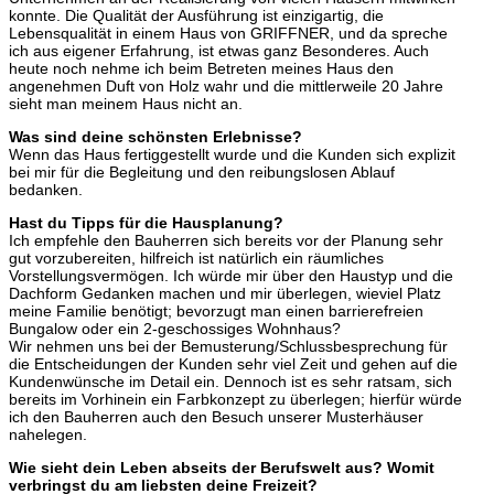
konnte. Die Qualität der Ausführung ist einzigartig, die
Lebensqualität in einem Haus von GRIFFNER, und da spreche
ich aus eigener Erfahrung, ist etwas ganz Besonderes. Auch
heute noch nehme ich beim Betreten meines Haus den
angenehmen Duft von Holz wahr und die mittlerweile 20 Jahre
sieht man meinem Haus nicht an.
Was sind deine schönsten Erlebnisse?
Wenn das Haus fertiggestellt wurde und die Kunden sich explizit
bei mir für die Begleitung und den reibungslosen Ablauf
bedanken.
Hast du Tipps für die Hausplanung?
Ich empfehle den Bauherren sich bereits vor der Planung sehr
gut vorzubereiten, hilfreich ist natürlich ein räumliches
Vorstellungsvermögen. Ich würde mir über den Haustyp und die
Dachform Gedanken machen und mir überlegen, wieviel Platz
meine Familie benötigt; bevorzugt man einen barrierefreien
Bungalow oder ein 2-geschossiges Wohnhaus?
Wir nehmen uns bei der Bemusterung/Schlussbesprechung für
die Entscheidungen der Kunden sehr viel Zeit und gehen auf die
Kundenwünsche im Detail ein. Dennoch ist es sehr ratsam, sich
bereits im Vorhinein ein Farbkonzept zu überlegen; hierfür würde
ich den Bauherren auch den Besuch unserer Musterhäuser
nahelegen.
Wie sieht dein Leben abseits der Berufswelt aus? Womit
verbringst du am liebsten deine Freizeit?