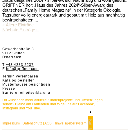
„haus desjahres 2024″- silber-award. Nachhaltig und wohngesund:
GRIFFNER holt „Haus des Jahres 2024“-Silber-Award des
deutschen „Family Home Magazins“ in der Kategorie Ökologie.
Tagsüber völlig energieautark und gebaut mit Holz aus nachhaltig
bewirtschafteten,...
« Ältere Einträge
Nächste Einträge »
Griffnerhaus GmbH
Gewerbestraße 3
9112 Griffen
Österreich
T
+43 4233 2237
E
info@griffner.com
Termin vereinbaren
Katalog bestellen
Musterhäuser besichtigen
Presse
Barrierefreiheitserklärung
Du willst noch mehr aktuelle Kundenprojekte und Umsetzungen
sehen? Bleibe am Laufenden und folge uns auf Facebook,
Instagram und YouTube.
Impressum
|
Datenschutz
|
AGB
|
Hinweisgebersystem