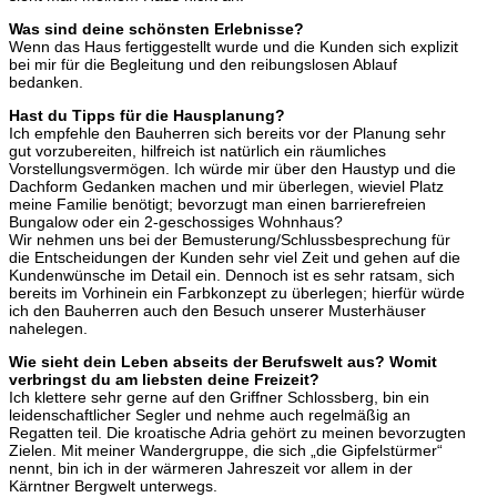
Was sind deine schönsten Erlebnisse?
Wenn das Haus fertiggestellt wurde und die Kunden sich explizit
bei mir für die Begleitung und den reibungslosen Ablauf
bedanken.
Hast du Tipps für die Hausplanung?
Ich empfehle den Bauherren sich bereits vor der Planung sehr
gut vorzubereiten, hilfreich ist natürlich ein räumliches
Vorstellungsvermögen. Ich würde mir über den Haustyp und die
Dachform Gedanken machen und mir überlegen, wieviel Platz
meine Familie benötigt; bevorzugt man einen barrierefreien
Bungalow oder ein 2-geschossiges Wohnhaus?
Wir nehmen uns bei der Bemusterung/Schlussbesprechung für
die Entscheidungen der Kunden sehr viel Zeit und gehen auf die
Kundenwünsche im Detail ein. Dennoch ist es sehr ratsam, sich
bereits im Vorhinein ein Farbkonzept zu überlegen; hierfür würde
ich den Bauherren auch den Besuch unserer Musterhäuser
nahelegen.
Wie sieht dein Leben abseits der Berufswelt aus? Womit
verbringst du am liebsten deine Freizeit?
Ich klettere sehr gerne auf den Griffner Schlossberg, bin ein
leidenschaftlicher Segler und nehme auch regelmäßig an
Regatten teil. Die kroatische Adria gehört zu meinen bevorzugten
Zielen. Mit meiner Wandergruppe, die sich „die Gipfelstürmer“
nennt, bin ich in der wärmeren Jahreszeit vor allem in der
Kärntner Bergwelt unterwegs.