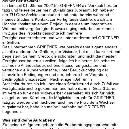
deiner Berufswahl?
Ich bin seit 01. Jänner 2002 für GRIFFNER als Verkaufsberater
tätig und feiere heuer mein 20-jähriges Jubiläum. Ich habe an
der TU Graz Architektur studiert und hatte bereits während
meines Studiums Kontakt zur Fertighausindustrie, da ich am
Hochbauinstitut an einem Projekt, in dem es um integratives
Wohnen mit vorgefertigter Bauweise ging, mitarbeiten konnte.
Im Zuge des Projekts besuchte ich mehrere
Fertighausunternehmen und war unter anderem bei GRIFFNER
in Griffen.
Das Unternehmen GRIFFNER war bereits damals ganz anders
als alle anderen; Ari Griffner, der Visionär, hat mich fasziniert und
begeistert. Seinem Credo, die schönsten und nicht die meisten
Fertighäuser bauen zu wollen, folge ich bis heute. Ich sehe es
als meine Antriebsfeder, schöne Häuser zu gestalten und
versuche die Kundenwünsche, unter Berücksichtigung der
finanziellen Bedingungen und der behördlichen Vorgaben,
bestmöglich umzusetzen. Nach einigen Jahren in
Architekturbüros bin ich über einen Schulfreund durch Zufall zur
Fertighausbranche gekommen und habe dann in Graz 3 Jahre
im Vertrieb für einen Mitbewerber gearbeitet. Als sich für mich,
als geborenen Kärntner, die Möglichkeit ergab für GRIFFNER
tätig zu werden und nachdem auch meine Frau dem Wechsel
zugstimmt hat, habe ich meine Laufbahn bei GRIFFNER
begonnen.
Was sind deine Aufgaben?
Zu meinen Aufgaben gehören die Erstberatungsgespräche mit