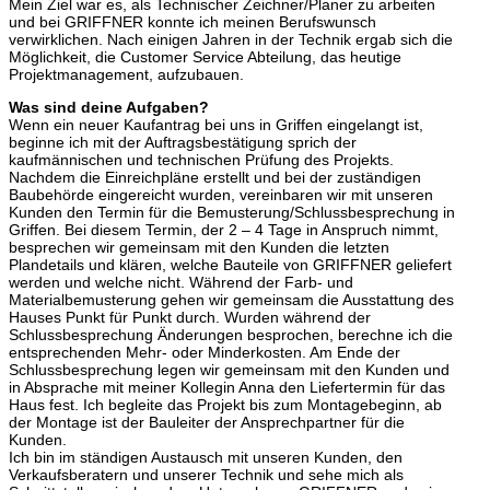
Mein Ziel war es, als Technischer Zeichner/Planer zu arbeiten
und bei GRIFFNER konnte ich meinen Berufswunsch
verwirklichen. Nach einigen Jahren in der Technik ergab sich die
Möglichkeit, die Customer Service Abteilung, das heutige
Projektmanagement, aufzubauen.
Was sind deine Aufgaben?
Wenn ein neuer Kaufantrag bei uns in Griffen eingelangt ist,
beginne ich mit der Auftragsbestätigung sprich der
kaufmännischen und technischen Prüfung des Projekts.
Nachdem die Einreichpläne erstellt und bei der zuständigen
Baubehörde eingereicht wurden, vereinbaren wir mit unseren
Kunden den Termin für die Bemusterung/Schlussbesprechung in
Griffen. Bei diesem Termin, der 2 – 4 Tage in Anspruch nimmt,
besprechen wir gemeinsam mit den Kunden die letzten
Plandetails und klären, welche Bauteile von GRIFFNER geliefert
werden und welche nicht. Während der Farb- und
Materialbemusterung gehen wir gemeinsam die Ausstattung des
Hauses Punkt für Punkt durch. Wurden während der
Schlussbesprechung Änderungen besprochen, berechne ich die
entsprechenden Mehr- oder Minderkosten. Am Ende der
Schlussbesprechung legen wir gemeinsam mit den Kunden und
in Absprache mit meiner Kollegin Anna den Liefertermin für das
Haus fest. Ich begleite das Projekt bis zum Montagebeginn, ab
der Montage ist der Bauleiter der Ansprechpartner für die
Kunden.
Ich bin im ständigen Austausch mit unseren Kunden, den
Verkaufsberatern und unserer Technik und sehe mich als