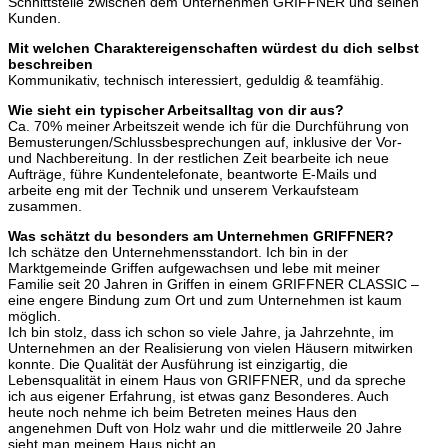
Schnittstelle zwischen dem Unternehmen GRIFFNER und seinen
Kunden.
Mit welchen Charaktereigenschaften würdest du dich selbst
beschreiben
Kommunikativ, technisch interessiert, geduldig & teamfähig.
Wie sieht ein typischer Arbeitsalltag von dir aus?
Ca. 70% meiner Arbeitszeit wende ich für die Durchführung von
Bemusterungen/Schlussbesprechungen auf, inklusive der Vor-
und Nachbereitung. In der restlichen Zeit bearbeite ich neue
Aufträge, führe Kundentelefonate, beantworte E-Mails und
arbeite eng mit der Technik und unserem Verkaufsteam
zusammen.
Was schätzt du besonders am Unternehmen GRIFFNER?
Ich schätze den Unternehmensstandort. Ich bin in der
Marktgemeinde Griffen aufgewachsen und lebe mit meiner
Familie seit 20 Jahren in Griffen in einem GRIFFNER CLASSIC –
eine engere Bindung zum Ort und zum Unternehmen ist kaum
möglich.
Ich bin stolz, dass ich schon so viele Jahre, ja Jahrzehnte, im
Unternehmen an der Realisierung von vielen Häusern mitwirken
konnte. Die Qualität der Ausführung ist einzigartig, die
Lebensqualität in einem Haus von GRIFFNER, und da spreche
ich aus eigener Erfahrung, ist etwas ganz Besonderes. Auch
heute noch nehme ich beim Betreten meines Haus den
angenehmen Duft von Holz wahr und die mittlerweile 20 Jahre
sieht man meinem Haus nicht an.