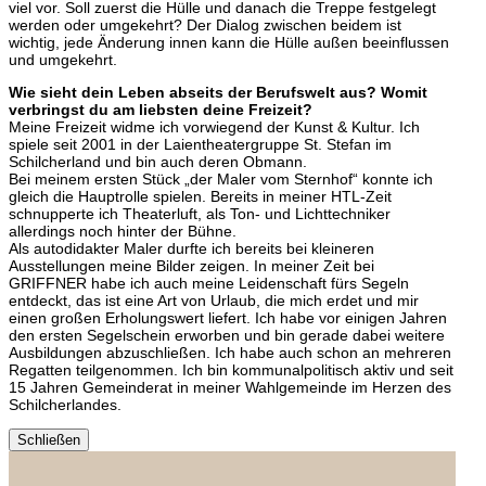
viel vor. Soll zuerst die Hülle und danach die Treppe festgelegt
werden oder umgekehrt? Der Dialog zwischen beidem ist
wichtig, jede Änderung innen kann die Hülle außen beeinflussen
und umgekehrt.
Wie sieht dein Leben abseits der Berufswelt aus? Womit
verbringst du am liebsten deine Freizeit?
Meine Freizeit widme ich vorwiegend der Kunst & Kultur. Ich
spiele seit 2001 in der Laientheatergruppe St. Stefan im
Schilcherland und bin auch deren Obmann.
Bei meinem ersten Stück „der Maler vom Sternhof“ konnte ich
gleich die Hauptrolle spielen. Bereits in meiner HTL-Zeit
schnupperte ich Theaterluft, als Ton- und Lichttechniker
allerdings noch hinter der Bühne.
Als autodidakter Maler durfte ich bereits bei kleineren
Ausstellungen meine Bilder zeigen. In meiner Zeit bei
GRIFFNER habe ich auch meine Leidenschaft fürs Segeln
entdeckt, das ist eine Art von Urlaub, die mich erdet und mir
einen großen Erholungswert liefert. Ich habe vor einigen Jahren
den ersten Segelschein erworben und bin gerade dabei weitere
Ausbildungen abzuschließen. Ich habe auch schon an mehreren
Regatten teilgenommen. Ich bin kommunalpolitisch aktiv und seit
15 Jahren Gemeinderat in meiner Wahlgemeinde im Herzen des
Schilcherlandes.
Schließen