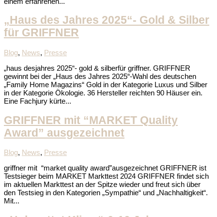
einem erfahrenen...
„Haus des Jahres 2025“- Gold & Silber
für GRIFFNER
Blog
,
News
,
Presse
„haus desjahres 2025“- gold & silberfür griffner. GRIFFNER
gewinnt bei der „Haus des Jahres 2025“-Wahl des deutschen
„Family Home Magazins“ Gold in der Kategorie Luxus und Silber
in der Kategorie Ökologie. 36 Hersteller reichten 90 Häuser ein.
Eine Fachjury kürte...
GRIFFNER mit “MARKET Quality
Award” ausgezeichnet
Blog
,
News
,
Presse
griffner mit “market quality award”ausgezeichnet GRIFFNER ist
Testsieger beim MARKET Markttest 2024 GRIFFNER findet sich
im aktuellen Markttest an der Spitze wieder und freut sich über
den Testsieg in den Kategorien „Sympathie“ und „Nachhaltigkeit“.
Mit...