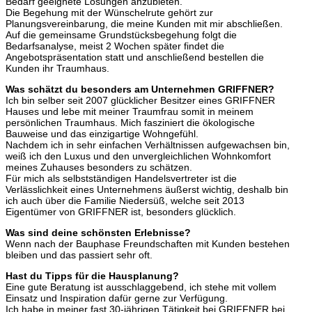
Bedarf geeignete Lösungen anzubieten.
Die Begehung mit der Wünschelrute gehört zur
Planungsvereinbarung, die meine Kunden mit mir abschließen.
Auf die gemeinsame Grundstücksbegehung folgt die
Bedarfsanalyse, meist 2 Wochen später findet die
Angebotspräsentation statt und anschließend bestellen die
Kunden ihr Traumhaus.
Was schätzt du besonders am Unternehmen GRIFFNER?
Ich bin selber seit 2007 glücklicher Besitzer eines GRIFFNER
Hauses und lebe mit meiner Traumfrau somit in meinem
persönlichen Traumhaus. Mich fasziniert die ökologische
Bauweise und das einzigartige Wohngefühl.
Nachdem ich in sehr einfachen Verhältnissen aufgewachsen bin,
weiß ich den Luxus und den unvergleichlichen Wohnkomfort
meines Zuhauses besonders zu schätzen.
Für mich als selbstständigen Handelsvertreter ist die
Verlässlichkeit eines Unternehmens äußerst wichtig, deshalb bin
ich auch über die Familie Niedersüß, welche seit 2013
Eigentümer von GRIFFNER ist, besonders glücklich.
Was sind deine schönsten Erlebnisse?
Wenn nach der Bauphase Freundschaften mit Kunden bestehen
bleiben und das passiert sehr oft.
Hast du Tipps für die Hausplanung?
Eine gute Beratung ist ausschlaggebend, ich stehe mit vollem
Einsatz und Inspiration dafür gerne zur Verfügung.
Ich habe in meiner fast 30-jährigen Tätigkeit bei GRIFFNER bei