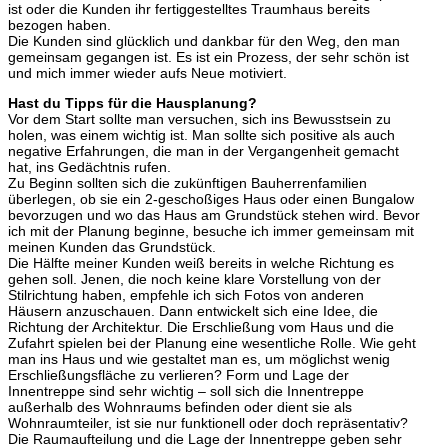
ist oder die Kunden ihr fertiggestelltes Traumhaus bereits
bezogen haben.
Die Kunden sind glücklich und dankbar für den Weg, den man
gemeinsam gegangen ist. Es ist ein Prozess, der sehr schön ist
und mich immer wieder aufs Neue motiviert.
Hast du Tipps für die Hausplanung?
Vor dem Start sollte man versuchen, sich ins Bewusstsein zu
holen, was einem wichtig ist. Man sollte sich positive als auch
negative Erfahrungen, die man in der Vergangenheit gemacht
hat, ins Gedächtnis rufen.
Zu Beginn sollten sich die zukünftigen Bauherrenfamilien
überlegen, ob sie ein 2-geschoßiges Haus oder einen Bungalow
bevorzugen und wo das Haus am Grundstück stehen wird. Bevor
ich mit der Planung beginne, besuche ich immer gemeinsam mit
meinen Kunden das Grundstück.
Die Hälfte meiner Kunden weiß bereits in welche Richtung es
gehen soll. Jenen, die noch keine klare Vorstellung von der
Stilrichtung haben, empfehle ich sich Fotos von anderen
Häusern anzuschauen. Dann entwickelt sich eine Idee, die
Richtung der Architektur. Die Erschließung vom Haus und die
Zufahrt spielen bei der Planung eine wesentliche Rolle. Wie geht
man ins Haus und wie gestaltet man es, um möglichst wenig
Erschließungsfläche zu verlieren? Form und Lage der
Innentreppe sind sehr wichtig – soll sich die Innentreppe
außerhalb des Wohnraums befinden oder dient sie als
Wohnraumteiler, ist sie nur funktionell oder doch repräsentativ?
Die Raumaufteilung und die Lage der Innentreppe geben sehr