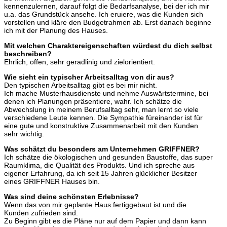
kennenzulernen, darauf folgt die Bedarfsanalyse, bei der ich mir
u.a. das Grundstück ansehe. Ich eruiere, was die Kunden sich
vorstellen und kläre den Budgetrahmen ab. Erst danach beginne
ich mit der Planung des Hauses.
Mit welchen Charaktereigenschaften würdest du dich selbst
beschreiben?
Ehrlich, offen, sehr geradlinig und zielorientiert.
Wie sieht ein typischer Arbeitsalltag von dir aus?
Den typischen Arbeitsalltag gibt es bei mir nicht.
Ich mache Musterhausdienste und nehme Auswärtstermine, bei
denen ich Planungen präsentiere, wahr. Ich schätze die
Abwechslung in meinem Berufsalltag sehr, man lernt so viele
verschiedene Leute kennen. Die Sympathie füreinander ist für
eine gute und konstruktive Zusammenarbeit mit den Kunden
sehr wichtig.
Was schätzt du besonders am Unternehmen GRIFFNER?
Ich schätze die ökologischen und gesunden Baustoffe, das super
Raumklima, die Qualität des Produkts. Und ich spreche aus
eigener Erfahrung, da ich seit 15 Jahren glücklicher Besitzer
eines GRIFFNER Hauses bin.
Was sind deine schönsten Erlebnisse?
Wenn das von mir geplante Haus fertiggebaut ist und die
Kunden zufrieden sind.
Zu Beginn gibt es die Pläne nur auf dem Papier und dann kann