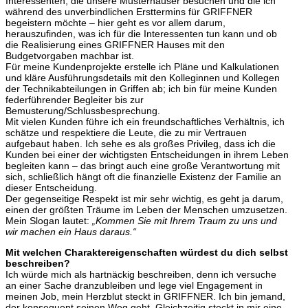
Interessenten, die unsere Musterhäuser besuchen und die ich
während des unverbindlichen Ersttermins für GRIFFNER
begeistern möchte – hier geht es vor allem darum,
herauszufinden, was ich für die Interessenten tun kann und ob
die Realisierung eines GRIFFNER Hauses mit den
Budgetvorgaben machbar ist.
Für meine Kundenprojekte erstelle ich Pläne und Kalkulationen
und kläre Ausführungsdetails mit den Kolleginnen und Kollegen
der Technikabteilungen in Griffen ab; ich bin für meine Kunden
federführender Begleiter bis zur
Bemusterung/Schlussbesprechung.
Mit vielen Kunden führe ich ein freundschaftliches Verhältnis, ich
schätze und respektiere die Leute, die zu mir Vertrauen
aufgebaut haben. Ich sehe es als großes Privileg, dass ich die
Kunden bei einer der wichtigsten Entscheidungen in ihrem Leben
begleiten kann – das bringt auch eine große Verantwortung mit
sich, schließlich hängt oft die finanzielle Existenz der Familie an
dieser Entscheidung.
Der gegenseitige Respekt ist mir sehr wichtig, es geht ja darum,
einen der größten Träume im Leben der Menschen umzusetzen.
Mein Slogan lautet:
„Kommen Sie mit Ihrem Traum zu uns und
wir machen ein Haus daraus.“
Mit welchen Charaktereigenschaften würdest du dich selbst
beschreiben?
Ich würde mich als hartnäckig beschreiben, denn ich versuche
an einer Sache dranzubleiben und lege viel Engagement in
meinen Job, mein Herzblut steckt in GRIFFNER. Ich bin jemand,
der konsequent seinen Weg geht. Gleichzeitig steckt in mir eine