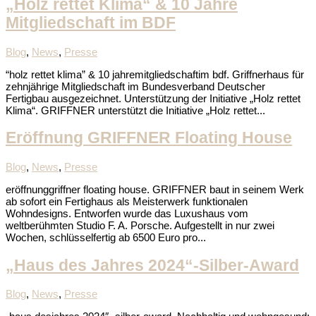
„Holz rettet Klima“ & 10 Jahre
Mitgliedschaft im BDF
Blog
,
News
,
Presse
“holz rettet klima” & 10 jahremitgliedschaftim bdf. Griffnerhaus für
zehnjährige Mitgliedschaft im Bundesverband Deutscher
Fertigbau ausgezeichnet. Unterstützung der Initiative „Holz rettet
Klima“. GRIFFNER unterstützt die Initiative „Holz rettet...
Eröffnung GRIFFNER Floating House
Blog
,
News
,
Presse
eröffnunggriffner floating house. GRIFFNER baut in seinem Werk
ab sofort ein Fertighaus als Meisterwerk funktionalen
Wohndesigns. Entworfen wurde das Luxushaus vom
weltberühmten Studio F. A. Porsche. Aufgestellt in nur zwei
Wochen, schlüsselfertig ab 6500 Euro pro...
„Haus des Jahres 2024“-Silber-Award
Blog
,
News
,
Presse