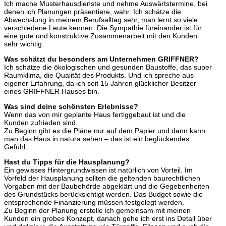
Ich mache Musterhausdienste und nehme Auswärtstermine, bei
denen ich Planungen präsentiere, wahr. Ich schätze die
Abwechslung in meinem Berufsalltag sehr, man lernt so viele
verschiedene Leute kennen. Die Sympathie füreinander ist für
eine gute und konstruktive Zusammenarbeit mit den Kunden
sehr wichtig.
Was schätzt du besonders am Unternehmen GRIFFNER?
Ich schätze die ökologischen und gesunden Baustoffe, das super
Raumklima, die Qualität des Produkts. Und ich spreche aus
eigener Erfahrung, da ich seit 15 Jahren glücklicher Besitzer
eines GRIFFNER Hauses bin.
Was sind deine schönsten Erlebnisse?
Wenn das von mir geplante Haus fertiggebaut ist und die
Kunden zufrieden sind.
Zu Beginn gibt es die Pläne nur auf dem Papier und dann kann
man das Haus in natura sehen – das ist ein beglückendes
Gefühl.
Hast du Tipps für die Hausplanung?
Ein gewisses Hintergrundwissen ist natürlich von Vorteil. Im
Vorfeld der Hausplanung sollten die geltenden baurechtlichen
Vorgaben mit der Baubehörde abgeklärt und die Gegebenheiten
des Grundstücks berücksichtigt werden. Das Budget sowie die
entsprechende Finanzierung müssen festgelegt werden.
Zu Beginn der Planung erstelle ich gemeinsam mit meinen
Kunden ein grobes Konzept, danach gehe ich erst ins Detail über