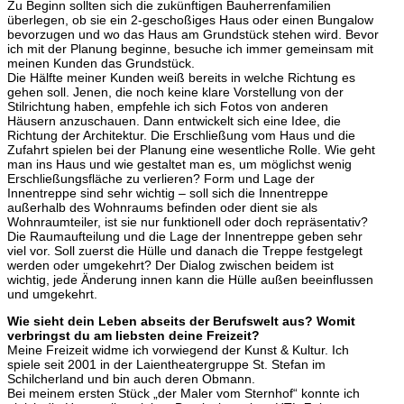
Zu Beginn sollten sich die zukünftigen Bauherrenfamilien
überlegen, ob sie ein 2-geschoßiges Haus oder einen Bungalow
bevorzugen und wo das Haus am Grundstück stehen wird. Bevor
ich mit der Planung beginne, besuche ich immer gemeinsam mit
meinen Kunden das Grundstück.
Die Hälfte meiner Kunden weiß bereits in welche Richtung es
gehen soll. Jenen, die noch keine klare Vorstellung von der
Stilrichtung haben, empfehle ich sich Fotos von anderen
Häusern anzuschauen. Dann entwickelt sich eine Idee, die
Richtung der Architektur. Die Erschließung vom Haus und die
Zufahrt spielen bei der Planung eine wesentliche Rolle. Wie geht
man ins Haus und wie gestaltet man es, um möglichst wenig
Erschließungsfläche zu verlieren? Form und Lage der
Innentreppe sind sehr wichtig – soll sich die Innentreppe
außerhalb des Wohnraums befinden oder dient sie als
Wohnraumteiler, ist sie nur funktionell oder doch repräsentativ?
Die Raumaufteilung und die Lage der Innentreppe geben sehr
viel vor. Soll zuerst die Hülle und danach die Treppe festgelegt
werden oder umgekehrt? Der Dialog zwischen beidem ist
wichtig, jede Änderung innen kann die Hülle außen beeinflussen
und umgekehrt.
Wie sieht dein Leben abseits der Berufswelt aus? Womit
verbringst du am liebsten deine Freizeit?
Meine Freizeit widme ich vorwiegend der Kunst & Kultur. Ich
spiele seit 2001 in der Laientheatergruppe St. Stefan im
Schilcherland und bin auch deren Obmann.
Bei meinem ersten Stück „der Maler vom Sternhof“ konnte ich