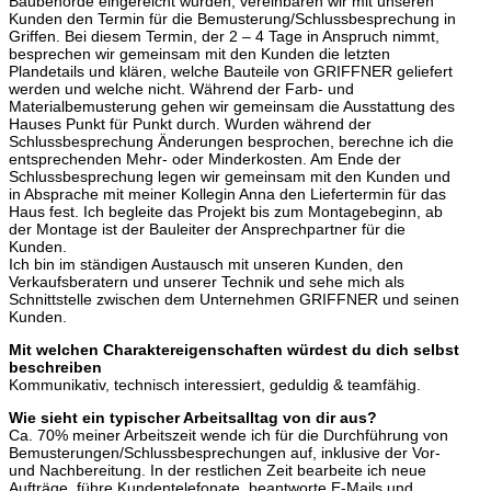
Baubehörde eingereicht wurden, vereinbaren wir mit unseren
Kunden den Termin für die Bemusterung/Schlussbesprechung in
Griffen. Bei diesem Termin, der 2 – 4 Tage in Anspruch nimmt,
besprechen wir gemeinsam mit den Kunden die letzten
Plandetails und klären, welche Bauteile von GRIFFNER geliefert
werden und welche nicht. Während der Farb- und
Materialbemusterung gehen wir gemeinsam die Ausstattung des
Hauses Punkt für Punkt durch. Wurden während der
Schlussbesprechung Änderungen besprochen, berechne ich die
entsprechenden Mehr- oder Minderkosten. Am Ende der
Schlussbesprechung legen wir gemeinsam mit den Kunden und
in Absprache mit meiner Kollegin Anna den Liefertermin für das
Haus fest. Ich begleite das Projekt bis zum Montagebeginn, ab
der Montage ist der Bauleiter der Ansprechpartner für die
Kunden.
Ich bin im ständigen Austausch mit unseren Kunden, den
Verkaufsberatern und unserer Technik und sehe mich als
Schnittstelle zwischen dem Unternehmen GRIFFNER und seinen
Kunden.
Mit welchen Charaktereigenschaften würdest du dich selbst
beschreiben
Kommunikativ, technisch interessiert, geduldig & teamfähig.
Wie sieht ein typischer Arbeitsalltag von dir aus?
Ca. 70% meiner Arbeitszeit wende ich für die Durchführung von
Bemusterungen/Schlussbesprechungen auf, inklusive der Vor-
und Nachbereitung. In der restlichen Zeit bearbeite ich neue
Aufträge, führe Kundentelefonate, beantworte E-Mails und