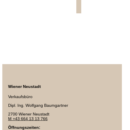
Wiener Neustadt
Verkaufsbüro
Dipl. Ing. Wolfgang Baumgartner
2700 Wiener Neustadt
M +43 664 13 13 766
Öffnungszeiten: