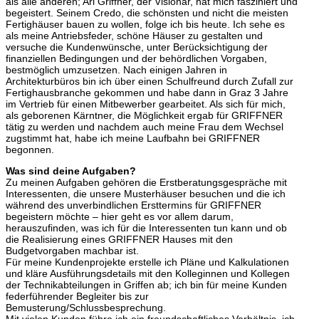
als alle anderen; Ari Griffner, der Visionär, hat mich fasziniert und
begeistert. Seinem Credo, die schönsten und nicht die meisten
Fertighäuser bauen zu wollen, folge ich bis heute. Ich sehe es
als meine Antriebsfeder, schöne Häuser zu gestalten und
versuche die Kundenwünsche, unter Berücksichtigung der
finanziellen Bedingungen und der behördlichen Vorgaben,
bestmöglich umzusetzen. Nach einigen Jahren in
Architekturbüros bin ich über einen Schulfreund durch Zufall zur
Fertighausbranche gekommen und habe dann in Graz 3 Jahre
im Vertrieb für einen Mitbewerber gearbeitet. Als sich für mich,
als geborenen Kärntner, die Möglichkeit ergab für GRIFFNER
tätig zu werden und nachdem auch meine Frau dem Wechsel
zugstimmt hat, habe ich meine Laufbahn bei GRIFFNER
begonnen.
Was sind deine Aufgaben?
Zu meinen Aufgaben gehören die Erstberatungsgespräche mit
Interessenten, die unsere Musterhäuser besuchen und die ich
während des unverbindlichen Ersttermins für GRIFFNER
begeistern möchte – hier geht es vor allem darum,
herauszufinden, was ich für die Interessenten tun kann und ob
die Realisierung eines GRIFFNER Hauses mit den
Budgetvorgaben machbar ist.
Für meine Kundenprojekte erstelle ich Pläne und Kalkulationen
und kläre Ausführungsdetails mit den Kolleginnen und Kollegen
der Technikabteilungen in Griffen ab; ich bin für meine Kunden
federführender Begleiter bis zur
Bemusterung/Schlussbesprechung.
Mit vielen Kunden führe ich ein freundschaftliches Verhältnis, ich