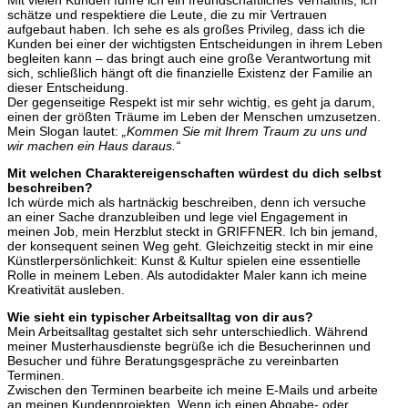
schätze und respektiere die Leute, die zu mir Vertrauen
aufgebaut haben. Ich sehe es als großes Privileg, dass ich die
Kunden bei einer der wichtigsten Entscheidungen in ihrem Leben
begleiten kann – das bringt auch eine große Verantwortung mit
sich, schließlich hängt oft die finanzielle Existenz der Familie an
dieser Entscheidung.
Der gegenseitige Respekt ist mir sehr wichtig, es geht ja darum,
einen der größten Träume im Leben der Menschen umzusetzen.
Mein Slogan lautet:
„Kommen Sie mit Ihrem Traum zu uns und
wir machen ein Haus daraus.“
Mit welchen Charaktereigenschaften würdest du dich selbst
beschreiben?
Ich würde mich als hartnäckig beschreiben, denn ich versuche
an einer Sache dranzubleiben und lege viel Engagement in
meinen Job, mein Herzblut steckt in GRIFFNER. Ich bin jemand,
der konsequent seinen Weg geht. Gleichzeitig steckt in mir eine
Künstlerpersönlichkeit: Kunst & Kultur spielen eine essentielle
Rolle in meinem Leben. Als autodidakter Maler kann ich meine
Kreativität ausleben.
Wie sieht ein typischer Arbeitsalltag von dir aus?
Mein Arbeitsalltag gestaltet sich sehr unterschiedlich. Während
meiner Musterhausdienste begrüße ich die Besucherinnen und
Besucher und führe Beratungsgespräche zu vereinbarten
Terminen.
Zwischen den Terminen bearbeite ich meine E-Mails und arbeite
an meinen Kundenprojekten. Wenn ich einen Abgabe- oder