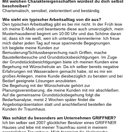
Mit welchen Charaktereigenschaften würdest du dich selbst
beschreiben?
Charismatisch, sensibel, zielorientiert und beständig.
Wie sieht ein typischer Arbeitsalltag von dir aus?
Den typischen Arbeitsalltag gibt es bei mir nicht. In der Früh lese
ich meine E-Mails und beantworte diese auch unverzüglich, mein
Musterhausdienst beginnt um 10:00 Uhr und das Schöne daran
ist, dass ich nie weiß, wen ich untertags kennenlerne: Ich freue
mich daher jeden Tag auf neue spannende Begegnungen.
Ich begleite meine Kunden zur
Bemusterung/Schlussbesprechung nach Griffen, mache
Baustellenbesuche und Grundstücksbesichtigungen. Im Zuge
der Grundstücksbesichtigungen biete ich meinen Kunden eine
Begehung mit Wünschelrute an. Da ich selber bereits negative
Erfahrungen mit Wasseradern gemacht habe, ist es mir ein
großes Anliegen, meine Kunde diesbezüglich zu beraten und bei
Bedarf geeignete Lösungen anzubieten.
Die Begehung mit der Wünschelrute gehört zur
Planungsvereinbarung, die meine Kunden mit mir abschließen.
Auf die gemeinsame Grundstücksbegehung folgt die
Bedarfsanalyse, meist 2 Wochen später findet die
Angebotspräsentation statt und anschließend bestellen die
Kunden ihr Traumhaus.
Was schätzt du besonders am Unternehmen GRIFFNER?
Ich bin selber seit 2007 glücklicher Besitzer eines GRIFFNER
Hauses und lebe mit meiner Traumfrau somit in meinem
persönlichen Traumhaus. Mich fasziniert die ökologische