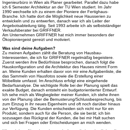
Ingenieurbüro in Wien als Planer gearbeitet. Parallel dazu habe
ich 6 Semester Architektur an der TU Wien studiert. Im Jahr
1990 wechselte ich zu einem der Pioniere der Fertighaus-
Branche. Ich hatte dort die Möglichkeit neue Hausserien zu
entwickeln und zu entwerfen, danach war ich als Leiter der
Angebotsabteilung tätig. Seit 1993 arbeite ich als selbstständiger
Verkaufsberater bei GRIFFNER.
Am Unternehmen GRIFFNER hat mich immer besonders der
Ökopioniergeist gereizt und motiviert.
Was sind deine Aufgaben?
Zu meinen Aufgaben zählt die Beratung von Hausbau-
Interessenten, die ich für GRIFFNER regelmäßig begeistere.
Zuerst werden ihre Bedürfnisse besprochen, danach folgt die
Hauskonfiguration und die Architektur des Hauses nimmt Form
an. Meine Kunden erhalten davor von mir eine Aufgabenliste, die
das Sammeln von Hausfotos sowie die Erstellung einer
Möbelliste umfasst. Im Anschluss erfolgt eine eingehende
Bedarfsanalyse. Die wichtigste Rolle bei der Planung spielt das
exakte Budget, danach entsteht ein budgetorientierter Entwurf.
Ich sehe mich als Wegbegleiter meiner Kunden, ich stehe ihnen
von der Planung über die Bemusterung/Schlussbesprechung, bis
zum Einzug in ihr neues Eigenheim und oft noch darüber hinaus
zur Verfügung. Die Kunden entscheiden sich nicht nur für ein
Produkt, sondern auch für die Person, die sie berät; ich bin
sozusagen das Rückgrat der Kunden, die bei mir Halt suchen
und sich bei Fragen oder Entscheidungen an mich wenden.