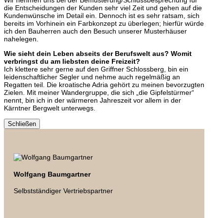
Wir nehmen uns bei der Bemusterung/Schlussbesprechung für
die Entscheidungen der Kunden sehr viel Zeit und gehen auf die
Kundenwünsche im Detail ein. Dennoch ist es sehr ratsam, sich
bereits im Vorhinein ein Farbkonzept zu überlegen; hierfür würde
ich den Bauherren auch den Besuch unserer Musterhäuser
nahelegen.
Wie sieht dein Leben abseits der Berufswelt aus? Womit
verbringst du am liebsten deine Freizeit?
Ich klettere sehr gerne auf den Griffner Schlossberg, bin ein
leidenschaftlicher Segler und nehme auch regelmäßig an
Regatten teil. Die kroatische Adria gehört zu meinen bevorzugten
Zielen. Mit meiner Wandergruppe, die sich „die Gipfelstürmer“
nennt, bin ich in der wärmeren Jahreszeit vor allem in der
Kärntner Bergwelt unterwegs.
Schließen
Wolfgang Baumgartner
Selbstständiger Vertriebspartner