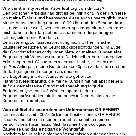
Wie sieht ein typischer Arbeitsalltag von dir aus?
Den typischen Arbeitsalltag gibt es bei mir nicht. In der Früh lese
ich meine E-Mails und beantworte diese auch unverzüglich, mein
Musterhausdienst beginnt um 10:00 Uhr und das Schöne daran
ist, dass ich nie weiß, wen ich untertags kennenlerne: Ich freue
mich daher jeden Tag auf neue spannende Begegnungen.
Ich begleite meine Kunden zur
Bemusterung/Schlussbesprechung nach Griffen, mache
Baustellenbesuche und Grundstücksbesichtigungen. Im Zuge
der Grundstücksbesichtigungen biete ich meinen Kunden eine
Begehung mit Wünschelrute an. Da ich selber bereits negative
Erfahrungen mit Wasseradern gemacht habe, ist es mir ein
großes Anliegen, meine Kunde diesbezüglich zu beraten und bei
Bedarf geeignete Lösungen anzubieten.
Die Begehung mit der Wünschelrute gehört zur
Planungsvereinbarung, die meine Kunden mit mir abschließen.
Auf die gemeinsame Grundstücksbegehung folgt die
Bedarfsanalyse, meist 2 Wochen später findet die
Angebotspräsentation statt und anschließend bestellen die
Kunden ihr Traumhaus.
Was schätzt du besonders am Unternehmen GRIFFNER?
Ich bin selber seit 2007 glücklicher Besitzer eines GRIFFNER
Hauses und lebe mit meiner Traumfrau somit in meinem
persönlichen Traumhaus. Mich fasziniert die ökologische
Bauweise und das einzigartige Wohngefühl.
Nachdem ich in sehr einfachen Verhältnissen aufgewachsen bin,