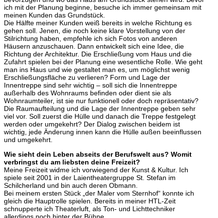
ich mit der Planung beginne, besuche ich immer gemeinsam mit
meinen Kunden das Grundstück.
Die Hälfte meiner Kunden weiß bereits in welche Richtung es
gehen soll. Jenen, die noch keine klare Vorstellung von der
Stilrichtung haben, empfehle ich sich Fotos von anderen
Häusern anzuschauen. Dann entwickelt sich eine Idee, die
Richtung der Architektur. Die Erschließung vom Haus und die
Zufahrt spielen bei der Planung eine wesentliche Rolle. Wie geht
man ins Haus und wie gestaltet man es, um möglichst wenig
Erschließungsfläche zu verlieren? Form und Lage der
Innentreppe sind sehr wichtig – soll sich die Innentreppe
außerhalb des Wohnraums befinden oder dient sie als
Wohnraumteiler, ist sie nur funktionell oder doch repräsentativ?
Die Raumaufteilung und die Lage der Innentreppe geben sehr
viel vor. Soll zuerst die Hülle und danach die Treppe festgelegt
werden oder umgekehrt? Der Dialog zwischen beidem ist
wichtig, jede Änderung innen kann die Hülle außen beeinflussen
und umgekehrt.
Wie sieht dein Leben abseits der Berufswelt aus? Womit
verbringst du am liebsten deine Freizeit?
Meine Freizeit widme ich vorwiegend der Kunst & Kultur. Ich
spiele seit 2001 in der Laientheatergruppe St. Stefan im
Schilcherland und bin auch deren Obmann.
Bei meinem ersten Stück „der Maler vom Sternhof“ konnte ich
gleich die Hauptrolle spielen. Bereits in meiner HTL-Zeit
schnupperte ich Theaterluft, als Ton- und Lichttechniker
allerdings noch hinter der Bühne.