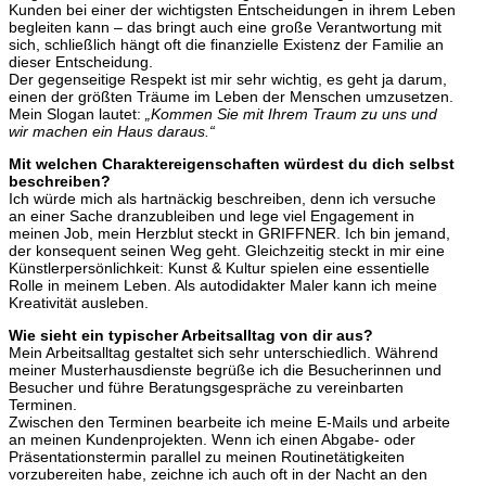
Kunden bei einer der wichtigsten Entscheidungen in ihrem Leben
begleiten kann – das bringt auch eine große Verantwortung mit
sich, schließlich hängt oft die finanzielle Existenz der Familie an
dieser Entscheidung.
Der gegenseitige Respekt ist mir sehr wichtig, es geht ja darum,
einen der größten Träume im Leben der Menschen umzusetzen.
Mein Slogan lautet:
„Kommen Sie mit Ihrem Traum zu uns und
wir machen ein Haus daraus.“
Mit welchen Charaktereigenschaften würdest du dich selbst
beschreiben?
Ich würde mich als hartnäckig beschreiben, denn ich versuche
an einer Sache dranzubleiben und lege viel Engagement in
meinen Job, mein Herzblut steckt in GRIFFNER. Ich bin jemand,
der konsequent seinen Weg geht. Gleichzeitig steckt in mir eine
Künstlerpersönlichkeit: Kunst & Kultur spielen eine essentielle
Rolle in meinem Leben. Als autodidakter Maler kann ich meine
Kreativität ausleben.
Wie sieht ein typischer Arbeitsalltag von dir aus?
Mein Arbeitsalltag gestaltet sich sehr unterschiedlich. Während
meiner Musterhausdienste begrüße ich die Besucherinnen und
Besucher und führe Beratungsgespräche zu vereinbarten
Terminen.
Zwischen den Terminen bearbeite ich meine E-Mails und arbeite
an meinen Kundenprojekten. Wenn ich einen Abgabe- oder
Präsentationstermin parallel zu meinen Routinetätigkeiten
vorzubereiten habe, zeichne ich auch oft in der Nacht an den