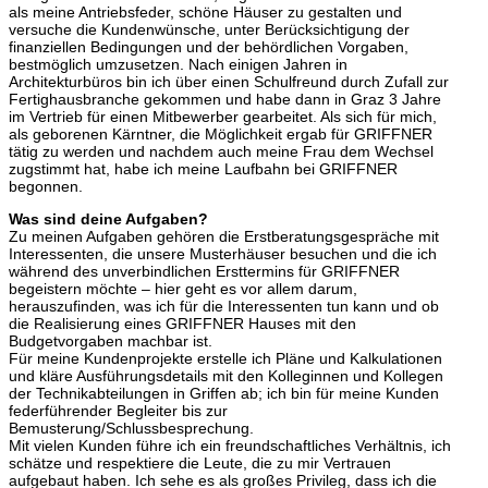
als meine Antriebsfeder, schöne Häuser zu gestalten und
versuche die Kundenwünsche, unter Berücksichtigung der
finanziellen Bedingungen und der behördlichen Vorgaben,
bestmöglich umzusetzen. Nach einigen Jahren in
Architekturbüros bin ich über einen Schulfreund durch Zufall zur
Fertighausbranche gekommen und habe dann in Graz 3 Jahre
im Vertrieb für einen Mitbewerber gearbeitet. Als sich für mich,
als geborenen Kärntner, die Möglichkeit ergab für GRIFFNER
tätig zu werden und nachdem auch meine Frau dem Wechsel
zugstimmt hat, habe ich meine Laufbahn bei GRIFFNER
begonnen.
Was sind deine Aufgaben?
Zu meinen Aufgaben gehören die Erstberatungsgespräche mit
Interessenten, die unsere Musterhäuser besuchen und die ich
während des unverbindlichen Ersttermins für GRIFFNER
begeistern möchte – hier geht es vor allem darum,
herauszufinden, was ich für die Interessenten tun kann und ob
die Realisierung eines GRIFFNER Hauses mit den
Budgetvorgaben machbar ist.
Für meine Kundenprojekte erstelle ich Pläne und Kalkulationen
und kläre Ausführungsdetails mit den Kolleginnen und Kollegen
der Technikabteilungen in Griffen ab; ich bin für meine Kunden
federführender Begleiter bis zur
Bemusterung/Schlussbesprechung.
Mit vielen Kunden führe ich ein freundschaftliches Verhältnis, ich
schätze und respektiere die Leute, die zu mir Vertrauen
aufgebaut haben. Ich sehe es als großes Privileg, dass ich die