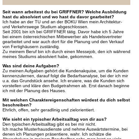
Seit wann arbeitest du bei GRIFFNER? Welche Ausbildung
hast du absolviert und wo hast du davor gearbeitet?
Ich habe an der TU und an der BOKU Wien mein Architektur-
und Verkehrswege Studium abgeschlossen.
Seit 2001 bin ich bei GRIFFNER tätig. Davor habe ich 5 Jahre
bei einem österreichischen Mitbewerber als Handelsvertreter
gearbeitet und war auch dort für die Planung und den Verkauf
von Fertighäusern zuständig.
Zu meinem Beruf bin ich durch einen Messejob, den ich während
meines Studiums absolviert habe, gekommen.
Was sind deine Aufgaben?
Zu meinen Aufgaben gehört die Kundenakquise, um die Kunden
kennenzulernen, darauf folgt die Bedarfsanalyse, bei der ich mir
u.a. das Grundstück ansehe. Ich eruiere, was die Kunden sich
vorstellen und kläre den Budgetrahmen ab. Erst danach beginne
ich mit der Planung des Hauses.
Mit welchen Charaktereigenschaften würdest du dich selbst
beschreiben?
Ehrlich, offen, sehr geradlinig und zielorientiert.
Wie sieht ein typischer Arbeitsalltag von dir aus?
Den typischen Arbeitsalltag gibt es bei mir nicht.
Ich mache Musterhausdienste und nehme Auswärtstermine, bei
denen ich Planungen präsentiere, wahr. Ich schätze die