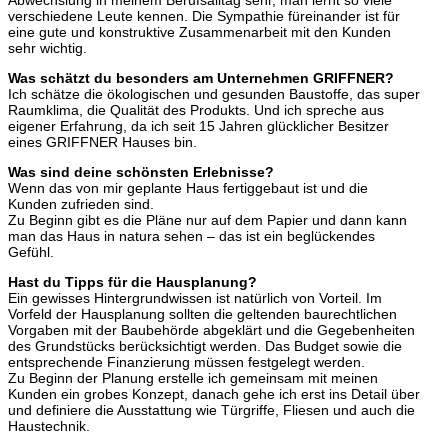
Abwechslung in meinem Berufsalltag sehr, man lernt so viele
verschiedene Leute kennen. Die Sympathie füreinander ist für
eine gute und konstruktive Zusammenarbeit mit den Kunden
sehr wichtig.
Was schätzt du besonders am Unternehmen GRIFFNER?
Ich schätze die ökologischen und gesunden Baustoffe, das super
Raumklima, die Qualität des Produkts. Und ich spreche aus
eigener Erfahrung, da ich seit 15 Jahren glücklicher Besitzer
eines GRIFFNER Hauses bin.
Was sind deine schönsten Erlebnisse?
Wenn das von mir geplante Haus fertiggebaut ist und die
Kunden zufrieden sind.
Zu Beginn gibt es die Pläne nur auf dem Papier und dann kann
man das Haus in natura sehen – das ist ein beglückendes
Gefühl.
Hast du Tipps für die Hausplanung?
Ein gewisses Hintergrundwissen ist natürlich von Vorteil. Im
Vorfeld der Hausplanung sollten die geltenden baurechtlichen
Vorgaben mit der Baubehörde abgeklärt und die Gegebenheiten
des Grundstücks berücksichtigt werden. Das Budget sowie die
entsprechende Finanzierung müssen festgelegt werden.
Zu Beginn der Planung erstelle ich gemeinsam mit meinen
Kunden ein grobes Konzept, danach gehe ich erst ins Detail über
und definiere die Ausstattung wie Türgriffe, Fliesen und auch die
Haustechnik.