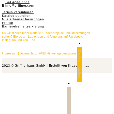
T
+43 4233 2237
E
info@griffner.com
Termin vereinbaren
Katalog bestellen
Musterhäuser besichtigen
Presse
Barrierefreiheitserklärung
Du willst noch mehr aktuelle Kundenprojekte und Umsetzungen
sehen? Bleibe am Laufenden und folge uns auf Facebook,
Instagram und YouTube.
Katalog bestellen.
Impressum
|
Datenschutz
|
AGB
|
Hinweisgebersystem
2023 © Griffnerhaus GmbH | Erstellt von
Krassgrün.at
Jetzt anfragen.