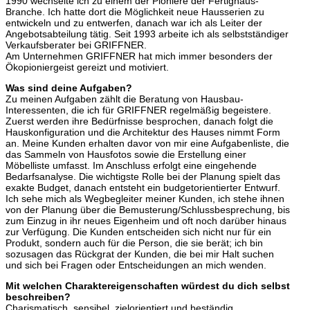
1990 wechselte ich zu einem der Pioniere der Fertighaus-
Branche. Ich hatte dort die Möglichkeit neue Hausserien zu
entwickeln und zu entwerfen, danach war ich als Leiter der
Angebotsabteilung tätig. Seit 1993 arbeite ich als selbstständiger
Verkaufsberater bei GRIFFNER.
Am Unternehmen GRIFFNER hat mich immer besonders der
Ökopioniergeist gereizt und motiviert.
Was sind deine Aufgaben?
Zu meinen Aufgaben zählt die Beratung von Hausbau-
Interessenten, die ich für GRIFFNER regelmäßig begeistere.
Zuerst werden ihre Bedürfnisse besprochen, danach folgt die
Hauskonfiguration und die Architektur des Hauses nimmt Form
an. Meine Kunden erhalten davor von mir eine Aufgabenliste, die
das Sammeln von Hausfotos sowie die Erstellung einer
Möbelliste umfasst. Im Anschluss erfolgt eine eingehende
Bedarfsanalyse. Die wichtigste Rolle bei der Planung spielt das
exakte Budget, danach entsteht ein budgetorientierter Entwurf.
Ich sehe mich als Wegbegleiter meiner Kunden, ich stehe ihnen
von der Planung über die Bemusterung/Schlussbesprechung, bis
zum Einzug in ihr neues Eigenheim und oft noch darüber hinaus
zur Verfügung. Die Kunden entscheiden sich nicht nur für ein
Produkt, sondern auch für die Person, die sie berät; ich bin
sozusagen das Rückgrat der Kunden, die bei mir Halt suchen
und sich bei Fragen oder Entscheidungen an mich wenden.
Mit welchen Charaktereigenschaften würdest du dich selbst
beschreiben?
Charismatisch, sensibel, zielorientiert und beständig.