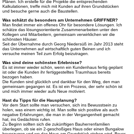
Plänen. Ich erstelle für die Projekte die entsprechenden
Kalkulationen, treffe mich mit Kunden auf ihren Grundstücken
und besuche gerne auch die Baustellen.
Was schätzt du besonders am Unternehmen GRIFFNER?
Man findet immer ein offenes Ohr für besondere Lösungen. Ich
schätze das lösungsorientierte Zusammenarbeiten unter den
Kollegen und Mitarbeitern, gemeinsam verwirklichen wir die
schönsten Häuser.
Seit der Übernahme durch Georg Niedersüß im Jahr 2013 steht
das Unternehmen auf wirtschaftlich guten Beinen und ich
versuche meinen Teil zum Erfolg beizutragen.
Was sind deine schönsten Erlebnisse?
Es ist immer wieder schön, wenn ein Kundenhaus fertig geplant
ist oder die Kunden ihr fertiggestelltes Traumhaus bereits
bezogen haben.
Die Kunden sind glücklich und dankbar für den Weg, den man
gemeinsam gegangen ist. Es ist ein Prozess, der sehr schön ist
und mich immer wieder aufs Neue motiviert.
Hast du Tipps für die Hausplanung?
Vor dem Start sollte man versuchen, sich ins Bewusstsein zu
holen, was einem wichtig ist. Man sollte sich positive als auch
negative Erfahrungen, die man in der Vergangenheit gemacht
hat, ins Gedächtnis rufen.
Zu Beginn sollten sich die zukünftigen Bauherrenfamilien
überlegen, ob sie ein 2-geschoßiges Haus oder einen Bungalow
bevorzugen und wo das Haus am Grundstück stehen wird. Bevor