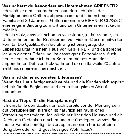
Was schätzt du besonders am Unternehmen GRIFFNER?
Ich schätze den Unternehmensstandort. Ich bin in der
Marktgemeinde Griffen aufgewachsen und lebe mit meiner
Familie seit 20 Jahren in Griffen in einem GRIFFNER CLASSIC –
eine engere Bindung zum Ort und zum Unternehmen ist kaum
möglich.
Ich bin stolz, dass ich schon so viele Jahre, ja Jahrzehnte, im
Unternehmen an der Realisierung von vielen Häusern mitwirken
konnte. Die Qualität der Ausführung ist einzigartig, die
Lebensqualität in einem Haus von GRIFFNER, und da spreche
ich aus eigener Erfahrung, ist etwas ganz Besonderes. Auch
heute noch nehme ich beim Betreten meines Haus den
angenehmen Duft von Holz wahr und die mittlerweile 20 Jahre
sieht man meinem Haus nicht an.
Was sind deine schönsten Erlebnisse?
Wenn das Haus fertiggestellt wurde und die Kunden sich explizit
bei mir für die Begleitung und den reibungslosen Ablauf
bedanken.
Hast du Tipps für die Hausplanung?
Ich empfehle den Bauherren sich bereits vor der Planung sehr
gut vorzubereiten, hilfreich ist natürlich ein räumliches
Vorstellungsvermögen. Ich würde mir über den Haustyp und die
Dachform Gedanken machen und mir überlegen, wieviel Platz
meine Familie benötigt; bevorzugt man einen barrierefreien
Bungalow oder ein 2-geschossiges Wohnhaus?