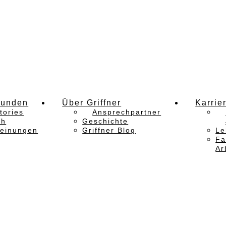
Kunden
Über Griffner
Karrie
tories
Ansprechpartner
ch
Geschichte
einungen
Griffner Blog
Le
Fa
Ar