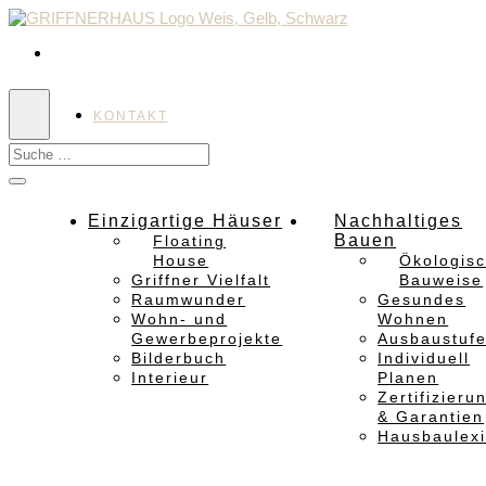
KONTAKT
Einzigartige Häuser
Nachhaltiges
Bauen
Floating
House
Ökologis
Griffner Vielfalt
Bauweise
Raumwunder
Gesundes
Wohn- und
Wohnen
Gewerbeprojekte
Ausbaustuf
Bilderbuch
Individuell
Interieur
Planen
Zertifizieru
& Garantien
Hausbaulex