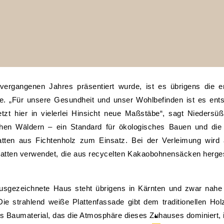
rgangenen Jahres präsentiert wurde, ist es übrigens die er
gie. „Für unsere Gesundheit und unser Wohlbefinden ist es en
t hier in vielerlei Hinsicht neue Maßstäbe“, sagt Niedersü
chen Wäldern – ein Standard für ökologisches Bauen und die
n aus Fichtenholz zum Einsatz. Bei der Verleimung wird auf 
tten verwendet, die aus recycelten Kakaobohnensäcken hergeste
ausgezeichnete Haus steht übrigens in Kärnten und zwar nah
ie strahlend weiße Plattenfassade gibt dem traditionellen Ho
res Baumaterial, das die Atmosphäre dieses Zuhauses dominiert, 