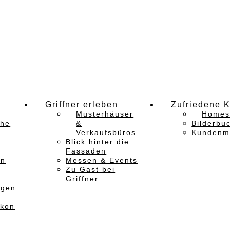
Griffner erleben
Zufriedene 
Musterhäuser
Homes
che
&
Bilderbu
Verkaufsbüros
Kundenm
Blick hinter die
Fassaden
en
Messen & Events
Zu Gast bei
Griffner
ngen
ikon